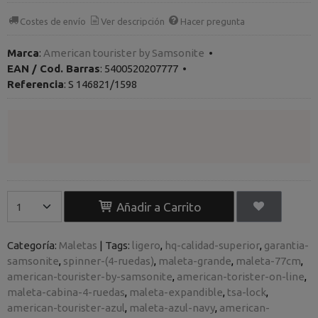
Costes de envío
Ver descripción
Hacer pregunta
Marca
:
American tourister by Samsonite
•
EAN / Cod. Barras
:
5400520207777
•
Referencia
:
S 146821/1598
Añadir a Carrito
Categoría:
Maletas
|
Tags:
ligero
hq-calidad-superior
garantia-
samsonite
spinner-(4-ruedas)
maleta-grande
maleta-77cm
american-tourister-by-samsonite
american-torister-on-line
maleta-cabina-4-ruedas
maleta-expandible
tsa-lock
american-tourister-azul
maleta-azul-navy
american-