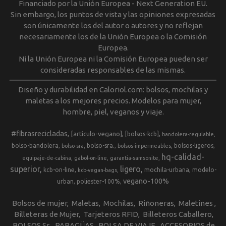
Financiado por la Unión Europea - Next Generation EU.
Sin embargo, los puntos de vista y las opiniones expresadas
son únicamente los del autor o autores y no reflejan
necesariamente los de la Unión Europea o la Comisión
Europea.
Ni la Unión Europea ni la Comisión Europea pueden ser
consideradas responsables de las mismas.
Diseño y durabilidad en Caloriol.com: bolsos, mochilas y
maletas a los mejores precios. Modelos para mujer,
hombre, piel, veganos y viaje.
#fibrasrecicladas
[articulo-vegano]
[bolsos-kcb]
bandolera-regulable
bolso-bandolera
bolso-sra.
bolsos-ligeros
bolso-sra
bolsos-impermeables
hq-calidad-
equipaje-de-cabina
gabol-on-line
garantia-samsonite
superior
ligero
kcb-on-line
mochila-urbana
modelo-
kcb-vegan-bags
vegano-100%
urban
poliester-100%
Bolsos de mujer
Maletas
Mochilas
Riñoneras
Maletines
Billeteras de Mujer
Tarjeteros RFID
Billeteros Caballero
BOLSOS Sr.
PARAGÜAS
BOLSA DE VIAJE
ACCESORIOS de