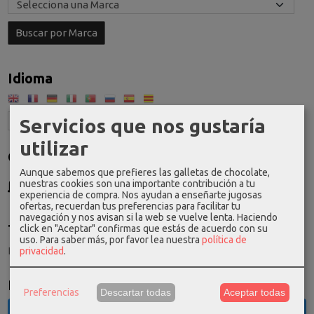
Idioma
Servicios que nos gustaría
utilizar
Costes de Envío
Aunque sabemos que prefieres las galletas de chocolate,
GRATIS *
nuestras cookies son una importante contribución a tu
Consultar Destinos
experiencia de compra. Nos ayudan a enseñarte jugosas
ofertas, recuerdan tus preferencias para facilitar tu
navegación y nos avisan si la web se vuelve lenta. Haciendo
Tu Carrito (0)
click en "Aceptar" confirmas que estás de acuerdo con su
uso.
Para saber más, por favor lea nuestra
política de
El carrito de la compra está vacío
privacidad
.
Redes Sociales
Preferencias
Descartar todas
Aceptar todas
Twitter