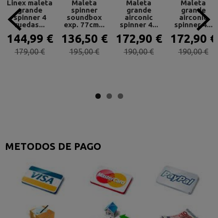
Linex maleta
Maleta
Maleta
Maleta
grande
spinner
grande
grande
spinner 4
soundbox
airconic
airconic
ruedas...
exp. 77cm...
spinner 4...
spinner 4...
144,99 €
136,50 €
172,90 €
172,90 €
179,00 €
195,00 €
190,00 €
190,00 €
METODOS DE PAGO