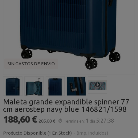
SIN GASTOS DE ENVIO
Maleta grande expandible spinner 77
cm aerostep navy blue 146821/1598
188,60 €
1
5:27:37
205,00 €
Termina en:
día
Producto Disponible
(1 En Stock)
-
(Imp. Incluidos)