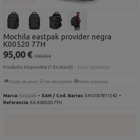
Mochila eastpak provider negra
K00520 77H
95,00 €
100,00 €
Producto Disponible
(1 En Stock)
-
(Imp. Incluidos)
Costes de envío
Ver descripción
Hacer pregunta
Marca
:
Eastpak
•
EAN / Cod. Barras
:
5415187811342
•
Referencia
:
EA K00520 77H