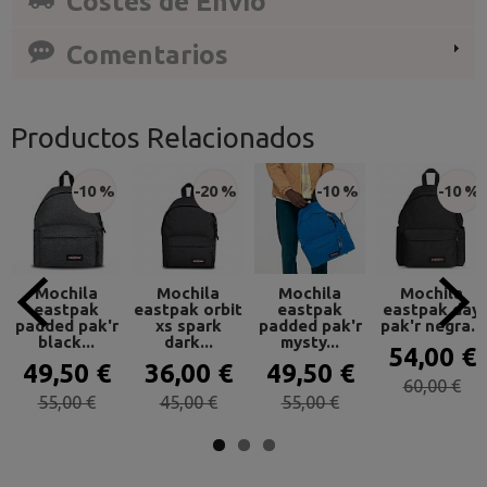
Costes de Envío
Comentarios
Productos Relacionados
-10 %
-20 %
-10 %
-10 %
Mochila
Mochila
Mochila
Mochila
eastpak
eastpak orbit
eastpak
eastpak day
padded pak'r
xs spark
padded pak'r
pak'r negra...
black...
dark...
mysty...
54,00 €
49,50 €
36,00 €
49,50 €
60,00 €
55,00 €
45,00 €
55,00 €