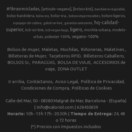
#fibrasrecicladas
[articulo-vegano]
[bolsos-kcb]
bandolera-regulable
bolso-bandolera
bolso-sra.
bolsos-ligeros
bolso-sra
bolsos-impermeables
hq-calidad-
equipaje-de-cabina
gabol-on-line
garantia-samsonite
superior
ligero
kcb-on-line
mochila-urbana
modelo-
kcb-vegan-bags
vegano-100%
urban
poliester-100%
Bolsos de mujer
Maletas
Mochilas
Riñoneras
Maletines
Billeteras de Mujer
Tarjeteros RFID
Billeteros Caballero
BOLSOS Sr.
PARAGÜAS
BOLSA DE VIAJE
ACCESORIOS de
viaje
ZONA OUTLET
Ir arriba
Contáctanos
Aviso Legal
Política de Privacidad
Condiciones de Compra
Políticas de Cookies
Calle del Mar, 50 - 08380 Malgrat de Mar, Barcelona - (España)
| Info@caloriol.com |
628450659
Horario:
10h -13h 17h -20.30h |
Tiempo de Entrega:
24, 48
o 72 horas
(*) Precios con Impuestos incluidos