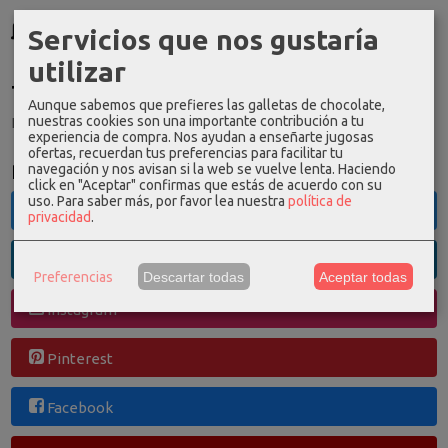
GRATIS *
Servicios que nos gustaría
Consultar Destinos
utilizar
Tu Carrito (0)
Aunque sabemos que prefieres las galletas de chocolate,
nuestras cookies son una importante contribución a tu
El carrito de la compra está vacío
experiencia de compra. Nos ayudan a enseñarte jugosas
ofertas, recuerdan tus preferencias para facilitar tu
Redes Sociales
navegación y nos avisan si la web se vuelve lenta. Haciendo
click en "Aceptar" confirmas que estás de acuerdo con su
uso.
Para saber más, por favor lea nuestra
política de
Twitter
privacidad
.
Linkedin
Preferencias
Descartar todas
Aceptar todas
Instagram
Pinterest
Facebook