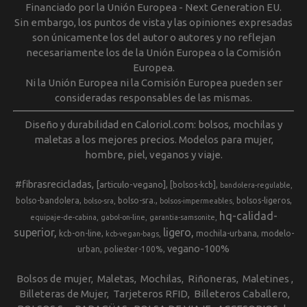
Financiado por la Unión Europea - Next Generation EU.
Sin embargo, los puntos de vista y las opiniones expresadas
son únicamente los del autor o autores y no reflejan
necesariamente los de la Unión Europea o la Comisión
Europea.
Ni la Unión Europea ni la Comisión Europea pueden ser
consideradas responsables de las mismas.
Diseño y durabilidad en Caloriol.com: bolsos, mochilas y
maletas a los mejores precios. Modelos para mujer,
hombre, piel, veganos y viaje.
#fibrasrecicladas
[articulo-vegano]
[bolsos-kcb]
bandolera-regulable
bolso-bandolera
bolso-sra.
bolsos-ligeros
bolso-sra
bolsos-impermeables
hq-calidad-
equipaje-de-cabina
gabol-on-line
garantia-samsonite
superior
ligero
kcb-on-line
mochila-urbana
modelo-
kcb-vegan-bags
vegano-100%
urban
poliester-100%
Bolsos de mujer
Maletas
Mochilas
Riñoneras
Maletines
Billeteras de Mujer
Tarjeteros RFID
Billeteros Caballero