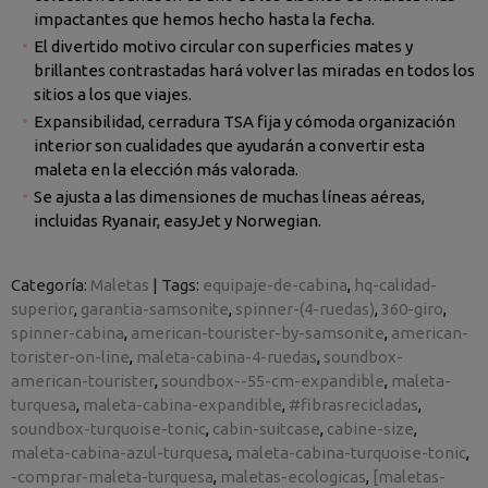
impactantes que hemos hecho hasta la fecha.
El divertido motivo circular con superficies mates y
brillantes contrastadas hará volver las miradas en todos los
sitios a los que viajes.
Expansibilidad, cerradura TSA fija y cómoda organización
interior son cualidades que ayudarán a convertir esta
maleta en la elección más valorada.
Se ajusta a las dimensiones de muchas líneas aéreas,
incluidas Ryanair, easyJet y Norwegian.
Categoría:
Maletas
|
Tags:
equipaje-de-cabina
hq-calidad-
superior
garantia-samsonite
spinner-(4-ruedas)
360-giro
spinner-cabina
american-tourister-by-samsonite
american-
torister-on-line
maleta-cabina-4-ruedas
soundbox-
american-tourister
soundbox--55-cm-expandible
maleta-
turquesa
maleta-cabina-expandible
#fibrasrecicladas
soundbox-turquoise-tonic
cabin-suitcase
cabine-size
maleta-cabina-azul-turquesa
maleta-cabina-turquoise-tonic
-comprar-maleta-turquesa
maletas-ecologicas
[maletas-