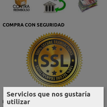
COMPRA CON SEGURIDAD
Servicios que nos gustaría
utilizar
Marcas