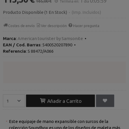
1
0:05:59
165,00 €
Termina en:
día
Producto Disponible
(1 En Stock)
-
(Imp. Incluidos)
Costes de envío
Ver descripción
Hacer pregunta
Marca
:
American tourister by Samsonite
•
EAN / Cod. Barras
:
5400520207890
•
Referencia
:
S 88472/A066
Añadir a Carrito
Este equipaje de mano expansible con surcos de la
colección Soundbox es uno de los diseños de maleta más