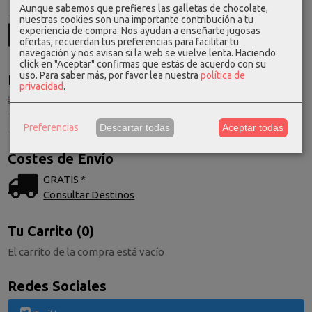
Aunque sabemos que prefieres las galletas de chocolate,
nuestras cookies son una importante contribución a tu
experiencia de compra. Nos ayudan a enseñarte jugosas
ofertas, recuerdan tus preferencias para facilitar tu
navegación y nos avisan si la web se vuelve lenta. Haciendo
click en "Aceptar" confirmas que estás de acuerdo con su
uso.
Para saber más, por favor lea nuestra
política de
Idioma
privacidad
.
Preferencias
Descartar todas
Aceptar todas
Costes de Envío
GRATIS *
Consultar Destinos
Tu Carrito (0)
El carrito de la compra está vacío
Redes Sociales