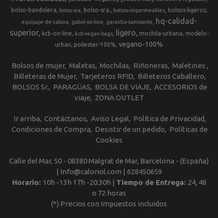
bolso-bandolera
bolso-sra.
bolsos-ligeros
bolso-sra
bolsos-impermeables
hq-calidad-
equipaje-de-cabina
gabol-on-line
garantia-samsonite
superior
ligero
kcb-on-line
mochila-urbana
modelo-
kcb-vegan-bags
vegano-100%
urban
poliester-100%
Bolsos de mujer
Maletas
Mochilas
Riñoneras
Maletines
Billeteras de Mujer
Tarjeteros RFID
Billeteros Caballero
BOLSOS Sr.
PARAGÜAS
BOLSA DE VIAJE
ACCESORIOS de
viaje
ZONA OUTLET
Ir arriba
Contáctanos
Aviso Legal
Política de Privacidad
Condiciones de Compra
Desistir de un pedido
Políticas de
Cookies
Calle del Mar, 50 - 08380 Malgrat de Mar, Barcelona - (España)
| Info@caloriol.com |
628450659
Horario:
10h -13h 17h -20.30h |
Tiempo de Entrega:
24, 48
o 72 horas
(*) Precios con Impuestos incluidos