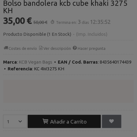
Bolso bandolera kcb cube khaki 3275
KH
35,00 €
3
12:35:52
50,00 €
Termina en:
días
Producto Disponible
(1 En Stock)
-
(Imp. Incluidos)
Costes de envío
Ver descripción
Hacer pregunta
Marca
:
KCB Vegan Bags
•
EAN / Cod. Barras
:
8435640174439
•
Referencia
:
KC 4W3275 KH
Añadir a Carrito