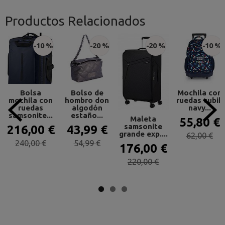
Productos Relacionados
-10 %
-20 %
-20 %
-10 %
Bolsa
Bolso de
Mochila con
mochila con
hombro don
ruedas cubik
ruedas
algodón
navy...
samsonite...
estaño...
Maleta
55,80 €
samsonite
216,00 €
43,99 €
grande exp....
62,00 €
240,00 €
54,99 €
176,00 €
220,00 €