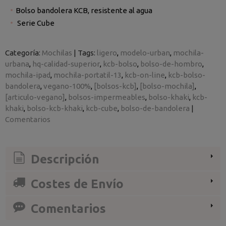
Bolso bandolera KCB, resistente al agua
Serie Cube
Categoría:
Mochilas
|
Tags:
ligero
modelo-urban
mochila-
urbana
hq-calidad-superior
kcb-bolso
bolso-de-hombro
mochila-ipad
mochila-portatil-13
kcb-on-line
kcb-bolso-
bandolera
vegano-100%
[bolsos-kcb]
[bolso-mochila]
[articulo-vegano]
bolsos-impermeables
bolso-khaki
kcb-
khaki
bolso-kcb-khaki
kcb-cube
bolso-de-bandolera
|
Comentarios
Descripción
Costes de Envío
Comentarios