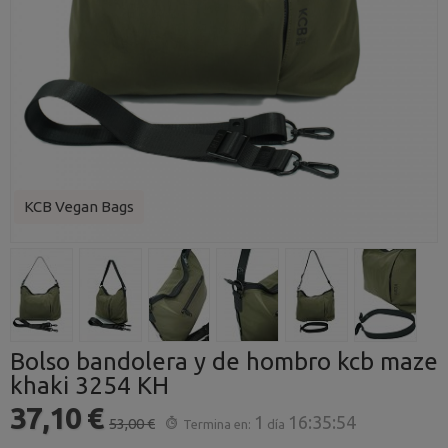
KCB Vegan Bags
Bolso bandolera y de hombro kcb maze
khaki 3254 KH
37,10 €
1
16:35:53
53,00 €
Termina en:
día