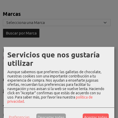
Marcas
Idioma
Servicios que nos gustaría
utilizar
Aunque sabemos que prefieres las galletas de chocolate,
nuestras cookies son una importante contribución a tu
Costes de Envío
experiencia de compra. Nos ayudan a enseñarte jugosas
ofertas, recuerdan tus preferencias para facilitar tu
GRATIS *
navegación y nos avisan si la web se vuelve lenta. Haciendo
click en "Aceptar" confirmas que estás de acuerdo con su
Consultar Destinos
uso.
Para saber más, por favor lea nuestra
política de
privacidad
.
Tu Carrito (0)
El carrito de la compra está vacío
Preferencias
Descartar todas
Aceptar todas