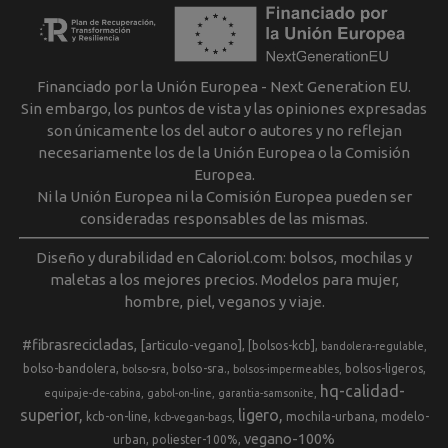
Financiado por la Unión Europea - Next Generation EU.
Sin embargo, los puntos de vista y las opiniones expresadas
son únicamente los del autor o autores y no reflejan
necesariamente los de la Unión Europea o la Comisión
Europea.
Ni la Unión Europea ni la Comisión Europea pueden ser
consideradas responsables de las mismas.
Diseño y durabilidad en Caloriol.com: bolsos, mochilas y
maletas a los mejores precios. Modelos para mujer,
hombre, piel, veganos y viaje.
#fibrasrecicladas
[articulo-vegano]
[bolsos-kcb]
bandolera-regulable
bolso-bandolera
bolso-sra.
bolsos-ligeros
bolso-sra
bolsos-impermeables
hq-calidad-
equipaje-de-cabina
gabol-on-line
garantia-samsonite
superior
ligero
kcb-on-line
mochila-urbana
modelo-
kcb-vegan-bags
vegano-100%
urban
poliester-100%