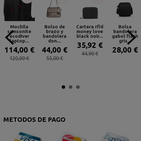
Mochila
Bolso de
Cartera rfid
Bolsa
samsonite
brazo y
money love
bandolera
ecodiver
bandolera
black noir...
gabol flash
laptop...
don...
gris...
35,92 €
114,00 €
44,00 €
28,00 €
44,90 €
120,00 €
55,00 €
METODOS DE PAGO