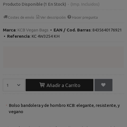
Producto Disponible
(1 En Stock)
-
(Imp. Incluidos)
Costes de envío
Ver descripción
Hacer pregunta
Marca
:
KCB Vegan Bags
•
EAN / Cod. Barras
:
8435640176921
•
Referencia
:
KC 4W3254 KH
Añadir a Carrito
Bolso bandolera y de hombro KCB: elegante, resistente, y
vegano