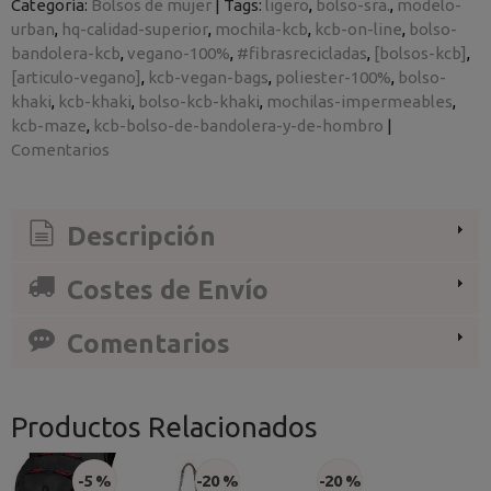
Categoría:
Bolsos de mujer
|
Tags:
ligero
bolso-sra.
modelo-
urban
hq-calidad-superior
mochila-kcb
kcb-on-line
bolso-
bandolera-kcb
vegano-100%
#fibrasrecicladas
[bolsos-kcb]
[articulo-vegano]
kcb-vegan-bags
poliester-100%
bolso-
khaki
kcb-khaki
bolso-kcb-khaki
mochilas-impermeables
kcb-maze
kcb-bolso-de-bandolera-y-de-hombro
|
Comentarios
Descripción
Costes de Envío
Comentarios
Productos Relacionados
-5 %
-20 %
-20 %