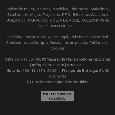
Bolsos de mujer
Maletas
Mochilas
Riñoneras
Maletines
Billeteras de Mujer
Tarjeteros RFID
Billeteros Caballero
BOLSOS Sr.
PARAGÜAS
BOLSA DE VIAJE
ACCESORIOS de
viaje
ZONA OUTLET
Ir arriba
Contáctanos
Aviso Legal
Política de Privacidad
Condiciones de Compra
Desistir de un pedido
Políticas de
Cookies
Calle del Mar, 50 - 08380 Malgrat de Mar, Barcelona - (España)
| Info@caloriol.com |
628450659
Horario:
10h -13h 17h -20.30h |
Tiempo de Entrega:
24, 48
o 72 horas
(*) Precios con Impuestos incluidos