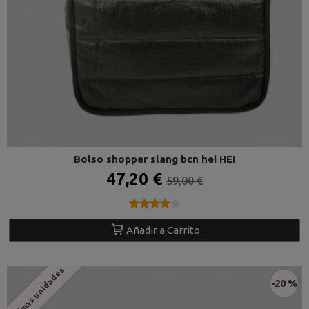
Bolso shopper slang bcn hei HEI
47,20 €
59,00 €
★★★★★
★★★★★
Añadir a Carrito
Últimas unidades
-20 %