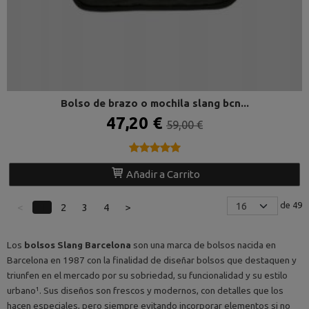
Bolso de brazo o mochila slang bcn...
47,20 €
59,00 €
★★★★★
★★★★★
Añadir a Carrito
de 49
<
1
2
3
4
>
Los
bolsos Slang Barcelona
son una marca de bolsos nacida en
Barcelona en 1987 con la finalidad de diseñar bolsos que destaquen y
triunfen en el mercado por su sobriedad, su funcionalidad y su estilo
urbano¹. Sus diseños son frescos y modernos, con detalles que los
hacen especiales, pero siempre evitando incorporar elementos si no