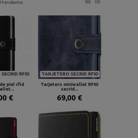
19 productos
SECRID RFID
TARJETERO SECRID RFID
de piel rfid
Tarjetero miniwallet RFID
llet...
secrid...
00 €
69,00 €