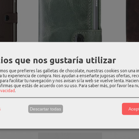
SECRID RFID
TARJETERO 
de piel rfid
Tarjetero 
ios que nos gustaría utilizar
llet...
slimwa
00 €
69,
os que prefieres las galletas de chocolate, nuestras cookies son una 
 a tu experiencia de compra. Nos ayudan a enseñarte jugosas ofertas, re
para facilitar tu navegación y nos avisan si la web se vuelve lenta. Hacien
nfirmas que estás de acuerdo con su uso.
Para saber más, por favor lea n
rivacidad
.
TARJETERO SECRID RFID
Tarjetero miniwallet rfid
s
Descartar todas
Acept
secrid...
69,00 €