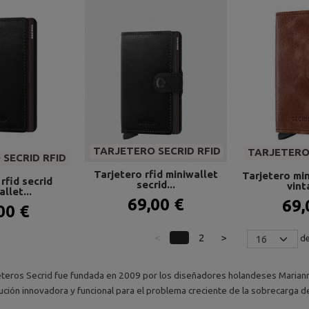
TARJETERO SECRID RFID
TARJETERO 
SECRID RFID
Tarjetero rfid miniwallet
Tarjetero min
rfid secrid
secrid...
vint
llet...
69,00 €
69,
00 €
<
1
2
>
de
eteros Secrid fue fundada en 2009 por los diseñadores holandeses Mariann
ución innovadora y funcional para el problema creciente de la sobrecarga de 