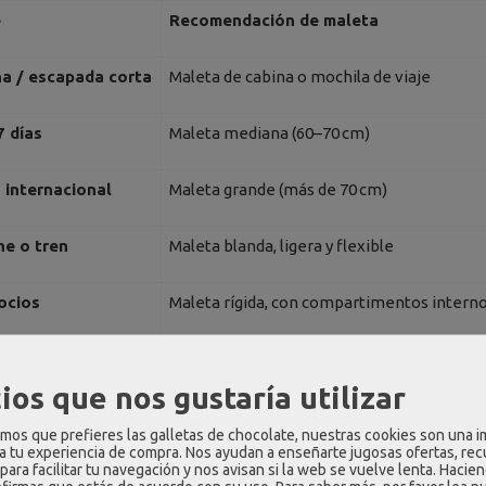
e
Recomendación de maleta
na / escapada corta
Maleta de cabina o mochila de viaje
7 días
Maleta mediana (60–70 cm)
o internacional
Maleta grande (más de 70 cm)
he o tren
Maleta blanda, ligera y flexible
ocios
Maleta rígida, con compartimentos intern
olínea low-cost
Maleta de cabina homologada (55x40x20 c
ios que nos gustaría utilizar
 rígida o blanda: ¿qué diferen
os que prefieres las galletas de chocolate, nuestras cookies son una 
 a tu experiencia de compra. Nos ayudan a enseñarte jugosas ofertas, re
para facilitar tu navegación y nos avisan si la web se vuelve lenta. Hacien