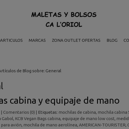
ARTICULOS
MARCAS
ZONA OUTLET OFERTAS
BLOG
C
Artículos de Blog sobre: General
l
as cabina y equipaje de mano
|
Comentarios (0)
|
Etiquetas:
mochilas de cabina
,
mochila cabina
a Gabol
,
KCB Vegan Bags cabina
,
equipaje de mano low cost
,
medid
 para avión
,
mochila de mano aerolínea
,
AMERICAN-TOURISTER
,