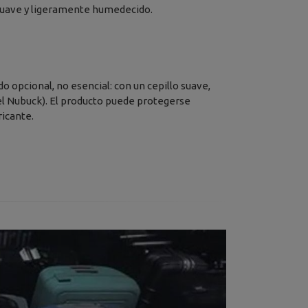
o suave y ligeramente humedecido.
o opcional, no esencial: con un cepillo suave,
el Nubuck). El producto puede protegerse
icante.