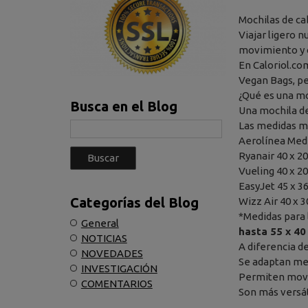
Mochilas de ca
Viajar ligero n
movimiento y c
En Caloriol.co
Vegan Bags, pe
¿Qué es una mo
Busca en el Blog
Una mochila de
Las medidas m
Aerolínea Med
Ryanair 40 x 20
Vueling 40 x 20
EasyJet 45 x 36
Categorías del Blog
Wizz Air 40 x 3
*Medidas para l
General
hasta 55 x 40
NOTICIAS
A diferencia de
NOVEDADES
Se adaptan mej
INVESTIGACIÓN
Permiten move
COMENTARIOS
Son más versáti