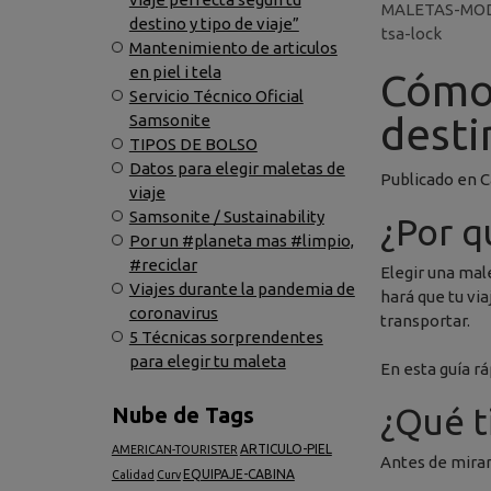
MALETAS-MO
destino y tipo de viaje”
tsa-lock
Mantenimiento de articulos
en piel i tela
Cómo 
Servicio Técnico Oficial
desti
Samsonite
TIPOS DE BOLSO
Datos para elegir maletas de
Publicado en Ca
viaje
Samsonite / Sustainability
¿Por q
Por un #planeta mas #limpio,
#reciclar
Elegir una mal
Viajes durante la pandemia de
hará que tu vi
coronavirus
transportar.
5 Técnicas sorprendentes
para elegir tu maleta
En esta guía rá
¿Qué t
Nube de Tags
ARTICULO-PIEL
AMERICAN-TOURISTER
Antes de mirar
EQUIPAJE-CABINA
Calidad
Curv