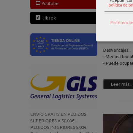
✅ Maleta
"Aceptar" co
Youtube
política de p
Ideal si factur
Ventajas:
TikTok
Preferencia
- Protege mejo
- Más resistent
- Diseño mode
Desventajas:
- Menos flexib
- Puede ocupar
Leer más...
ENVIO GRATIS EN PEDIDOS
SUPERIORES A 50.00€ --
PEDIDOS INFERIORES 5.00€