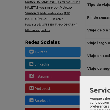
GARANTIA-SAMSONITE
Garantias
Historia
Tipo de viaj
MALETAS
Maletas-
MALETAS-MODA
Samsonite
Maletas-de-cabina
PESO
Fin de sema
PROTECCIÓN-DATOS
Pielnoble
Portamonedas
SPINNER
TAMAÑOS-CABINA
Viaje de 5 a 
billeteras-sr.
tsa-lock
Redes Sociales
Viaje largo 
Twitter
Viaje en coc
Linkedin
Viaje de neg
Instagram
Viaje en aer
Servic
Pinterest
Maleta
Aunque sabem
Facebook
contribución
preferencias 