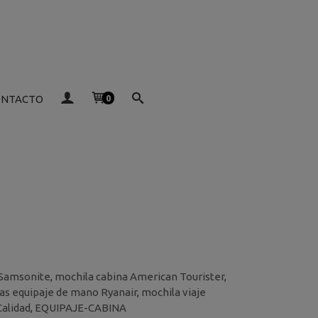
ONTACTO
0
 Samsonite
,
mochila cabina American Tourister
,
as equipaje de mano Ryanair
,
mochila viaje
Calidad
,
EQUIPAJE-CABINA