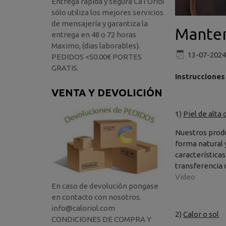
Entrega rápida y segura Ca l'Oriol
sólo utiliza los mejores servicios
de mensajería y garantiza la
Manteni
entrega en 48 o 72 horas
Maximo, (dias laborables).
13-07-2024
PEDIDOS <50.00€ PORTES
GRATIS.
Instrucciones
VENTA Y DEVOLICIÓN
1)
Piel de alta 
Nuestros produ
forma natural 
características
transferencia 
Video
En caso de devolución pongase
en contacto con nosotros.
info@caloriol.com
2)
Calor o sol
CONDICIONES DE COMPRA Y