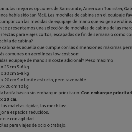
bina: las mejores opciones de Samsonite, American Tourister, Ga
unca había sido tan fácil. Las mochilas de cabina son el equipaje f
umplir con las medidas de equipaje de mano que exigen aerolíneas
m te presentamos una selección de mochilas de cabina de las mar
rfectas para viajes cortos, escapadas de fin de semana o como c
chila de cabina?
 cabina es aquella que cumple con las dimensiones máximas perm
ás comunes en aerolíneas low cost son:
idas equipaje de mano sin coste adicional* Peso máximo
 x 25 cm 5-6 kg
 x 30 cm 6-8 kg
 x 20 cm Sin límite estricto, pero razonable
0 x 20 cm 10 kg
a tarifa básica sin embarque prioritario.
Con embarque prioritari
 x 20 cm.
 las maletas rígidas, las mochilas:
or a espacios reducidos.
rse con agilidad.
les para viajes de ocio o trabajo.