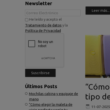
Newsletter
Leer más...
He leído y acepto el
Tratamiento de datos
y la
Política de Privacidad
“Cómo e
Últimos Posts
Mochilas cabina y equipaje de
tipo de
mano
“Cómo elegir la maleta de
11-07-2025
viaje perfecta según tu