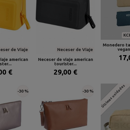
KC
Monedero ta
vegan 
eser de Viaje
Neceser de Viaje
17,
iaje american
Neceser de viaje american
ster...
tourister...
00 €
29,00 €
Últimas unidades
-30 %
-30 %