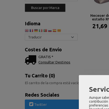
Neceser d
estaño R
Idioma
21,69
Costes de Envío
GRATIS *
Consultar Destinos
Tu Carrito (0)
El carrito de la compra está vacío
Servic
Redes Sociales
Aunque sabem
contribución
Twitter
preferencias 