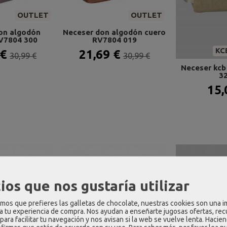
OUTLET
OUTLET
on algodón
Neceser don algodón cuero
V7804 300
RV7804 019
KC
 €
21,69 €
30,99 €
30,99 €
Neceser kcb
3
15,
ios que nos gustaría utilizar
os que prefieres las galletas de chocolate, nuestras cookies son una 
 a tu experiencia de compra. Nos ayudan a enseñarte jugosas ofertas, re
para facilitar tu navegación y nos avisan si la web se vuelve lenta. Hacien