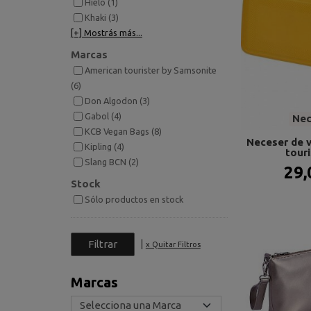
Hielo (1)
Khaki (3)
[+] Mostrás más...
Marcas
American tourister by Samsonite
(6)
Don Algodon (3)
Gabol (4)
Nec
KCB Vegan Bags (8)
Neceser de v
Kipling (4)
touri
Slang BCN (2)
29,
Stock
Sólo productos en stock
|
x Quitar Filtros
Marcas