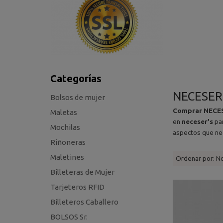
Categorías
NECESER
Bolsos de mujer
Comprar NECES
Maletas
en
neceser's
par
Mochilas
aspectos que nec
Riñoneras
Maletines
Ordenar por:
N
Billeteras de Mujer
Tarjeteros RFID
Billeteros Caballero
BOLSOS Sr.