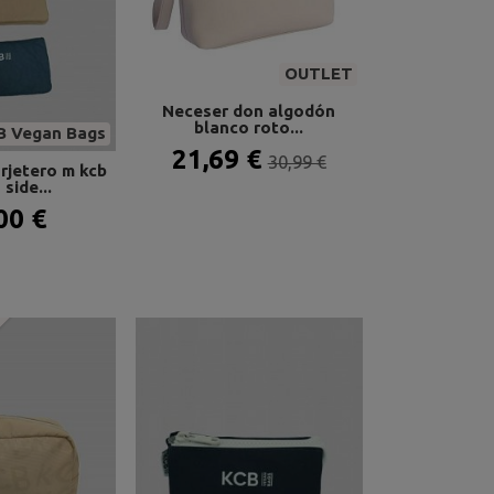
OUTLET
Neceser don algodón
blanco roto...
B Vegan Bags
21,69 €
30,99 €
rjetero m kcb
side...
00 €