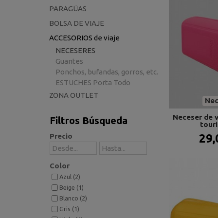
PARAGÜAS
BOLSA DE VIAJE
ACCESORIOS de viaje
NECESERES
Guantes
Ponchos, bufandas, gorros, etc.
ESTUCHES Porta Todo
ZONA OUTLET
Nec
Neceser de v
Filtros Búsqueda
touri
Precio
29,
Color
Azul (2)
Beige (1)
Blanco (2)
Gris (1)