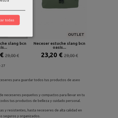
uestra
ar todas
OUTLET
OUTLET
che slang bcn
Neceser estuche slang bcn
is...
oasis...
 €
23,20 €
29,00 €
29,00 €
 27
eceseres para guardar todos tus productos de aseo
de neceseres pequeños y compactos para llevar en tu
odos tus productos de belleza y cuidado personal.
 y resistentes, hasta neceseres de alta calidad en
o seguros y organizados.