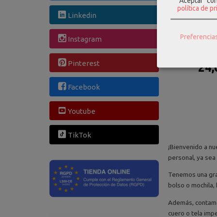
"Aceptar" co
política de p
Linkedin
Preferencia
Instagram
Neceser kcb 
negro 
Pinterest
24,
Facebook
Youtube
TikTok
¡Bienvenido a nu
personal, ya sea 
Tenemos una gra
bolso o mochila,
Además, contamos
cuero o tela im