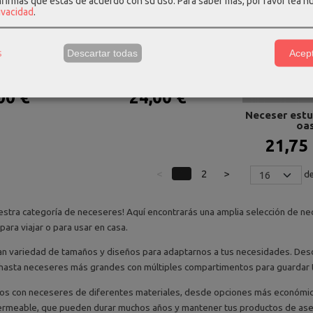
nfirmas que estás de acuerdo con su uso.
Para saber más, por favor lea n
rivacidad
.
s
Descartar todas
Acept
doble special
Neceser kcb doble special
5003...
khaki 5003...
00 €
24,00 €
Neceser estu
oas
21,75
<
1
2
>
de
estra categoría de neceseres! Aquí encontrarás una amplia selección de n
para viajar o para usar en casa.
n variedad de tamaños y diseños para adaptarnos a tus necesidades. Des
 hasta neceseres más grandes con múltiples compartimentos para guardar t
 con neceseres de diferentes materiales, desde opciones más económicas
permeable, que pueden durar muchos años y mantener tus productos de ase