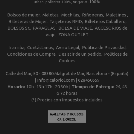
vegano-100%
urban
poliester-100%
Bolsos de mujer
Maletas
Mochilas
Riñoneras
Maletines
Billeteras de Mujer
Tarjeteros RFID
Billeteros Caballero
BOLSOS Sr.
PARAGÜAS
BOLSA DE VIAJE
ACCESORIOS de
viaje
ZONA OUTLET
Ir arriba
Contáctanos
Aviso Legal
Política de Privacidad
Condiciones de Compra
Desistir de un pedido
Políticas de
Cookies
Calle del Mar, 50 - 08380 Malgrat de Mar, Barcelona - (España)
| Info@caloriol.com |
628450659
Horario:
10h -13h 17h -20.30h |
Tiempo de Entrega:
24, 48
o 72 horas
(*) Precios con Impuestos incluidos