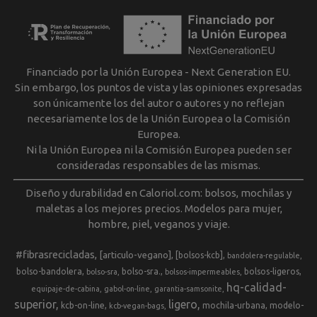
Financiado por la Unión Europea - Next Generation EU.
Sin embargo, los puntos de vista y las opiniones expresadas
son únicamente los del autor o autores y no reflejan
necesariamente los de la Unión Europea o la Comisión
Europea.
Ni la Unión Europea ni la Comisión Europea pueden ser
consideradas responsables de las mismas.
Diseño y durabilidad en Caloriol.com: bolsos, mochilas y
maletas a los mejores precios. Modelos para mujer,
hombre, piel, veganos y viaje.
#fibrasrecicladas
[articulo-vegano]
[bolsos-kcb]
bandolera-regulable
bolso-bandolera
bolso-sra.
bolsos-ligeros
bolso-sra
bolsos-impermeables
hq-calidad-
equipaje-de-cabina
gabol-on-line
garantia-samsonite
superior
ligero
kcb-on-line
mochila-urbana
modelo-
kcb-vegan-bags