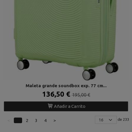
Maleta grande soundbox exp. 77 cm...
136,50 €
195,00 €
Añadir a Carrito
de 233
<
1
2
3
4
>