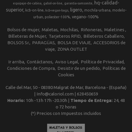
hq-calidad-
equipaje-de-cabina
gabol-on-line
garantia-samsonite
superior
ligero
kcb-on-line
mochila-urbana
modelo-
kcb-vegan-bags
vegano-100%
urban
poliester-100%
Bolsos de mujer
Maletas
Mochilas
Riñoneras
Maletines
Billeteras de Mujer
Tarjeteros RFID
Billeteros Caballero
BOLSOS Sr.
PARAGÜAS
BOLSA DE VIAJE
ACCESORIOS de
viaje
ZONA OUTLET
Ir arriba
Contáctanos
Aviso Legal
Política de Privacidad
Condiciones de Compra
Desistir de un pedido
Políticas de
Cookies
Calle del Mar, 50 - 08380 Malgrat de Mar, Barcelona - (España)
| Info@caloriol.com |
628450659
Horario:
10h -13h 17h -20.30h |
Tiempo de Entrega:
24, 48
o 72 horas
(*) Precios con Impuestos incluidos