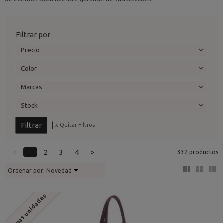
Filtrar por
Precio
Color
Marcas
Stock
|
x Quitar Filtros
<
1
2
3
4
>
332 productos
Ordenar por:
Novedad
Últimas unidades