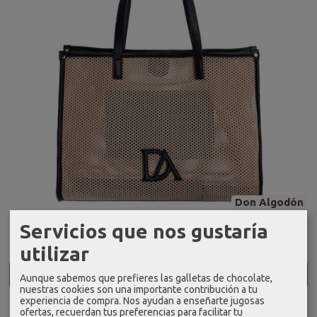
Don Algodón
Servicios que nos gustaría
Bolso de brazo don algodón beige...
61,99 €
utilizar
Añadir a Carrito
Aunque sabemos que prefieres las galletas de chocolate,
nuestras cookies son una importante contribución a tu
experiencia de compra. Nos ayudan a enseñarte jugosas
ofertas, recuerdan tus preferencias para facilitar tu