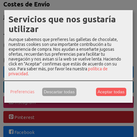
Costes de Envío
GRATIS *
Servicios que nos gustaría
Consultar Destinos
utilizar
Tu Carrito (0)
Aunque sabemos que prefieres las galletas de chocolate,
nuestras cookies son una importante contribución a tu
El carrito de la compra está vacío
experiencia de compra. Nos ayudan a enseñarte jugosas
ofertas, recuerdan tus preferencias para facilitar tu
navegación y nos avisan si la web se vuelve lenta. Haciendo
Redes Sociales
click en "Aceptar" confirmas que estás de acuerdo con su
uso.
Para saber más, por favor lea nuestra
política de
Twitter
privacidad
.
Linkedin
Preferencias
Descartar todas
Aceptar todas
Instagram
Pinterest
Facebook