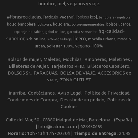
hombre, piel, veganos y viaje.
#fibrasrecicladas
[articulo-vegano]
[bolsos-kcb]
bandolera-regulable
bolso-bandolera
bolso-sra.
bolsos-ligeros
bolso-sra
bolsos-impermeables
hq-calidad-
equipaje-de-cabina
gabol-on-line
garantia-samsonite
superior
ligero
kcb-on-line
mochila-urbana
modelo-
kcb-vegan-bags
vegano-100%
urban
poliester-100%
Bolsos de mujer
Maletas
Mochilas
Riñoneras
Maletines
Billeteras de Mujer
Tarjeteros RFID
Billeteros Caballero
BOLSOS Sr.
PARAGÜAS
BOLSA DE VIAJE
ACCESORIOS de
viaje
ZONA OUTLET
Ir arriba
Contáctanos
Aviso Legal
Política de Privacidad
Condiciones de Compra
Desistir de un pedido
Políticas de
Cookies
Calle del Mar, 50 - 08380 Malgrat de Mar, Barcelona - (España)
| Info@caloriol.com |
628450659
Horario:
10h -13h 17h -20.30h |
Tiempo de Entrega:
24, 48