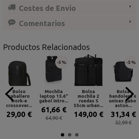
Costes de Envío
Comentarios
Productos Relacionados
-5 %
-5 %
Bolso
Mochila
Bolsa
Bolsa
caballero
laptop 15.6"
mochila 2
bandolera m
work-e
gabol intro...
ruedas S
unisex gabol
crossover...
55cm urban...
aston...
61,66 €
29,00 €
149,00 €
31,34 €
64,90 €
32,99 €