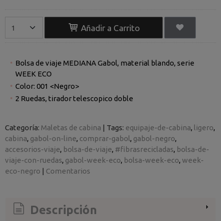
Añadir a Carrito
Bolsa de viaje MEDIANA Gabol, material blando, serie
WEEK ECO
Color: 001 <Negro>
2 Ruedas, tirador telescopico doble
Categoría:
Maletas de cabina
|
Tags:
equipaje-de-cabina
ligero
cabina
gabol-on-line
comprar-gabol
gabol-negro
accesorios-viaje
bolsa-de-viaje
#fibrasrecicladas
bolsa-de-
viaje-con-ruedas
gabol-week-eco
bolsa-week-eco
week-
eco-negro
|
Comentarios
Descripción