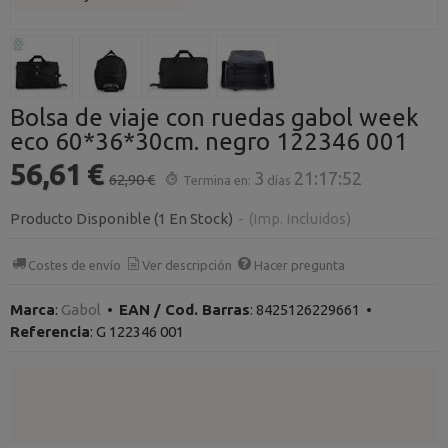
Bolsa de viaje con ruedas gabol week
eco 60*36*30cm. negro 122346 001
56,61 €
3
21:17:52
62,90 €
Termina en:
días
Producto Disponible
(1 En Stock)
-
(Imp. Incluidos)
Costes de envío
Ver descripción
Hacer pregunta
Marca
:
Gabol
•
EAN / Cod. Barras
:
8425126229661
•
Referencia
:
G 122346 001