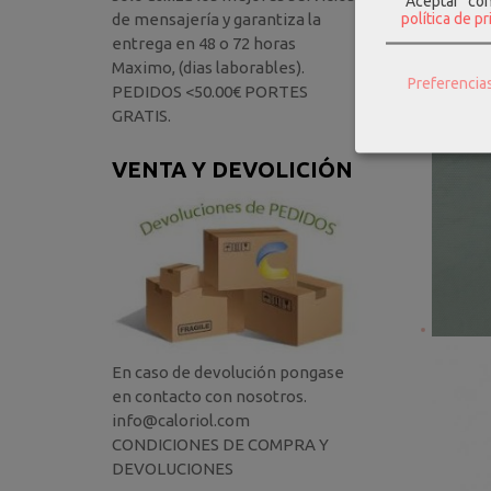
"Aceptar" co
política de p
de mensajería y garantiza la
entrega en 48 o 72 horas
Maximo, (dias laborables).
Preferencia
PEDIDOS <50.00€ PORTES
GRATIS.
VENTA Y DEVOLICIÓN
En caso de devolución pongase
en contacto con nosotros.
info@caloriol.com
CONDICIONES DE COMPRA Y
DEVOLUCIONES