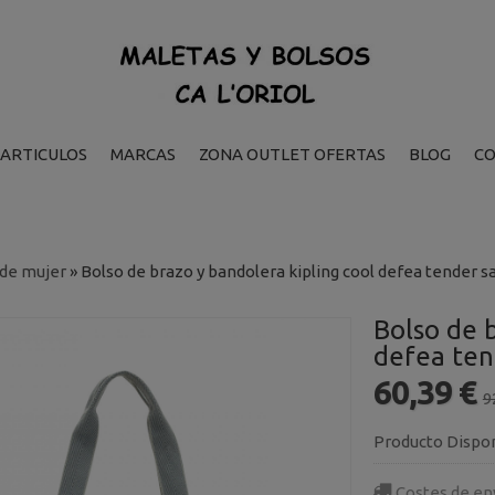
ARTICULOS
MARCAS
ZONA OUTLET OFERTAS
BLOG
C
 de mujer
»
Bolso de brazo y bandolera kipling cool defea tender s
Bolso de b
defea ten
60,39 €
9
Producto Dispo
Costes de en