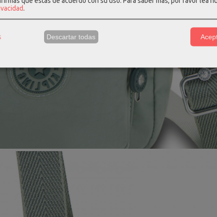
nfirmas que estás de acuerdo con su uso.
Para saber más, por favor lea n
rivacidad
.
s
Descartar todas
Acept