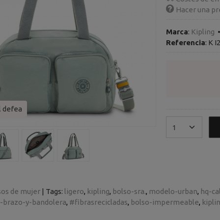
Hacer una pr
Marca
:
Kipling
Referencia
:
K I
l defea
sos de mujer
|
Tags:
ligero
kipling
bolso-sra.
modelo-urban
hq-ca
e-brazo-y-bandolera
#fibrasrecicladas
bolso-impermeable
kipli