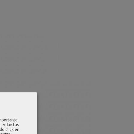
importante
cuerdan tus
do click en