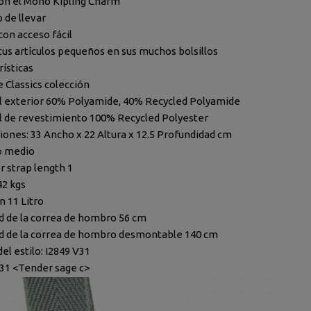
on el Mono Kipling Charm
de llevar
con acceso fácil
tus artículos pequeños en sus muchos bolsillos
rísticas
e Classics colección
l exterior
60% Polyamide, 40% Recycled Polyamide
l de revestimiento
100% Recycled Polyester
iones:
33 Ancho x 22 Altura x 12.5 Profundidad cm
o
medio
r strap length
1
42 kgs
n
11 Litro
d de la correa de hombro
56 cm
d de la correa de hombro desmontable
140 cm
el estilo:
I2849 V31
V31 <Tender sage c>