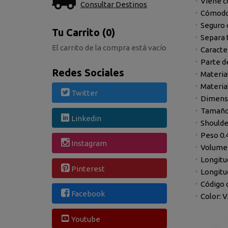
Viene c
Consultar Destinos
Cómodo 
Seguro 
Tu Carrito (0)
Separa 
El carrito de la compra está vacío
Caracte
Parte d
Redes Sociales
Materia
Materia
Twitter
Dimens
Tamañ
Linkedin
Shoulde
Peso
0.
Instagram
Volume
Longitu
Pinterest
Longitu
Código d
Facebook
Color: 
Youtube