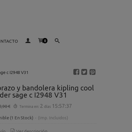
ONTACTO
0
age c I2948 V31
razo y bandolera kipling cool
der sage c I2948 V31
2
15:57:36
2,90 €
Termina en:
días
nible
(1 En Stock)
-
(Imp. Incluidos)
vío
Ver descripción