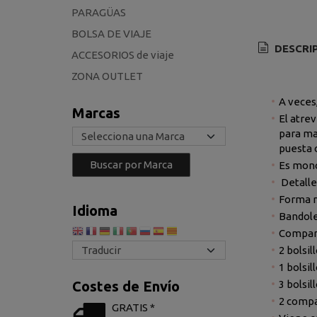
PARAGÜAS
BOLSA DE VIAJE
DESCRI
ACCESORIOS de viaje
ZONA OUTLET
A veces
Marcas
El atre
para ma
puesta 
Es mono
Detalle
Forma 
Idioma
Bandoler
Compart
2 bolsi
1 bolsi
3 bolsil
Costes de Envío
2 compa
GRATIS *