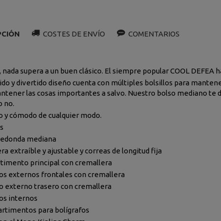
PCIÓN
COSTES DE ENVÍO
COMENTARIOS
, nada supera a un buen clásico. El siempre popular COOL DEFEA h
vido y divertido diseño cuenta con múltiples bolsillos para manten
ntener las cosas importantes a salvo. Nuestro bolso mediano te da
o no.
 y cómodo de cualquier modo.
s
redonda mediana
a extraíble y ajustable y correas de longitud fija
imento principal con cremallera
llos externos frontales con cremallera
llo externo trasero con cremallera
los internos
rtimentos para bolígrafos