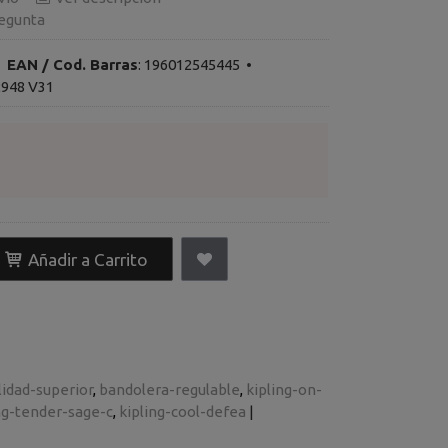
egunta
•
EAN / Cod. Barras
:
196012545445
•
2948 V31
Añadir a Carrito
lidad-superior
bandolera-regulable
kipling-on-
ng-tender-sage-c
kipling-cool-defea
|