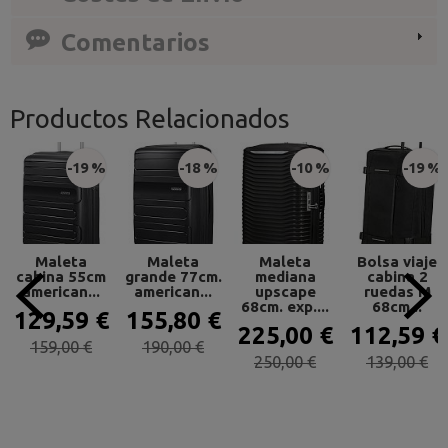
Comentarios
Productos Relacionados
-19 %
-18 %
-10 %
-19 %
Maleta
Maleta
Maleta
Bolsa viaje
cabina 55cm
grande 77cm.
mediana
cabina 2
american...
american...
upscape
ruedas M
68cm. exp....
68cm...
129,59 €
155,80 €
225,00 €
112,59 €
159,00 €
190,00 €
250,00 €
139,00 €