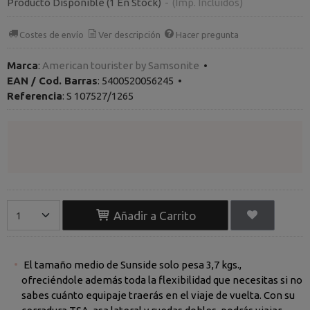
Producto Disponible
(1 En Stock)
-
(Imp. Incluidos)
Costes de envío
Ver descripción
Hacer pregunta
Marca
:
American tourister by Samsonite
•
EAN / Cod. Barras
:
5400520056245
•
Referencia
:
S 107527/1265
Añadir a Carrito
El tamaño medio de Sunside solo pesa 3,7 kgs.,
ofreciéndole además toda la flexibilidad que necesitas si no
sabes cuánto equipaje traerás en el viaje de vuelta. Con su