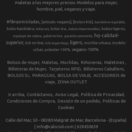
maletas a los mejores precios. Modelos para mujer,
hombre, piel, veganos y viaje.
#fibrasrecicladas
[articulo-vegano]
[bolsos-kcb]
bandolera-regulable
bolso-bandolera
bolso-sra.
bolsos-ligeros
bolso-sra
bolsos-impermeables
hq-calidad-
equipaje-de-cabina
gabol-on-line
garantia-samsonite
superior
ligero
kcb-on-line
mochila-urbana
modelo-
kcb-vegan-bags
vegano-100%
urban
poliester-100%
Bolsos de mujer
Maletas
Mochilas
Riñoneras
Maletines
Billeteras de Mujer
Tarjeteros RFID
Billeteros Caballero
BOLSOS Sr.
PARAGÜAS
BOLSA DE VIAJE
ACCESORIOS de
viaje
ZONA OUTLET
Ir arriba
Contáctanos
Aviso Legal
Política de Privacidad
Condiciones de Compra
Desistir de un pedido
Políticas de
Cookies
Calle del Mar, 50 - 08380 Malgrat de Mar, Barcelona - (España)
| Info@caloriol.com |
628450659