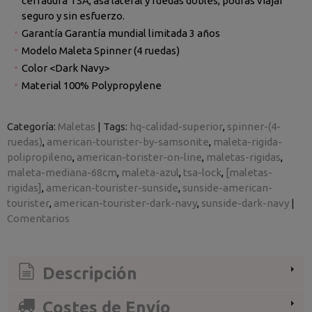
cerradura TSA, asa lateral y ruedas dobles, podrás viajar
seguro y sin esfuerzo.
Garantía Garantía mundial limitada 3 años
Modelo Maleta Spinner (4 ruedas)
Color <Dark Navy>
Material 100% Polypropylene
Categoría:
Maletas
|
Tags:
hq-calidad-superior
spinner-(4-
ruedas)
american-tourister-by-samsonite
maleta-rigida-
polipropileno
american-torister-on-line
maletas-rigidas
maleta-mediana-68cm
maleta-azul
tsa-lock
[maletas-
rigidas]
american-tourister-sunside
sunside-american-
tourister
american-tourister-dark-navy
sunside-dark-navy
|
Comentarios
Descripción
Costes de Envío