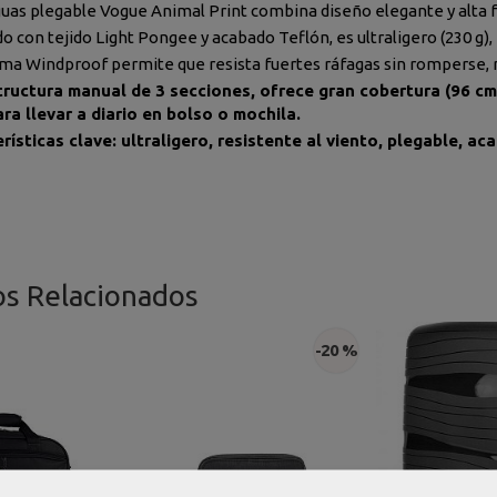
guas plegable Vogue Animal Print combina diseño elegante y alta f
o con tejido Light Pongee y acabado Teflón, es ultraligero (230 g),
ema Windproof permite que resista fuertes ráfagas sin romperse, 
ructura manual de 3 secciones, ofrece gran cobertura (96 c
ara llevar a diario en bolso o mochila.
rísticas clave: ultraligero, resistente al viento, plegable, 
os Relacionados
-20 %