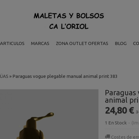
ARTICULOS
MARCAS
ZONA OUTLET OFERTAS
BLOG
C
ÜAS
»
Paraguas vogue plegable manual animal print 383
Paraguas 
animal pr
24,80 €
3
1 En Stock
-
(Im
Costes de en