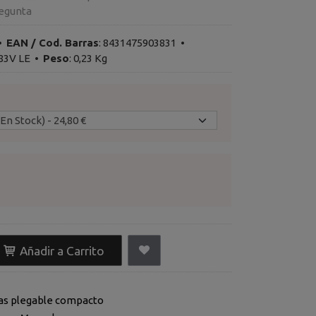
egunta
•
EAN / Cod. Barras
:
8431475903831
•
83V LE
•
Peso
:
0,23 Kg
Añadir a Carrito
as plegable compacto