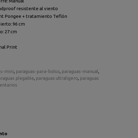
rre: Manual
dproof resistente al viento
ght Pongee + tratamiento Teflón
erto: 96 cm
o: 27 cm
al Print
s-mini
paraguas-para-bolso
paraguas-manual
raguas plegable
paraguas ultraligero
paraguas
ntarios
ento