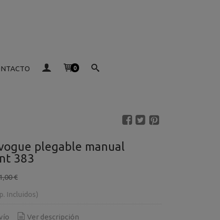
ONTACTO
0
vogue plegable manual
int 383
1,00 €
p. Incluidos)
vío
Ver descripción