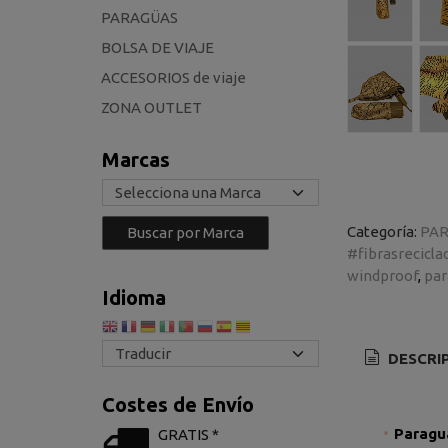
PARAGÜAS
BOLSA DE VIAJE
ACCESORIOS de viaje
ZONA OUTLET
Marcas
Categoría:
PA
#fibrasrecicla
windproof
par
Idioma
DESCRI
Costes de Envío
Paragua
GRATIS *