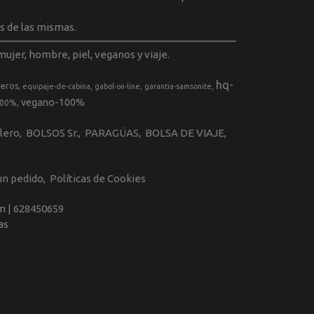
s de las mismas.
ujer, hombre, piel, veganos y viaje.
hq-
geros
equipaje-de-cabina
gabol-on-line
garantia-samsonite
vegano-100%
100%
llero
BOLSOS Sr.
PARAGÜAS
BOLSA DE VIAJE
 un pedido
Políticas de Cookies
m |
628450659
as