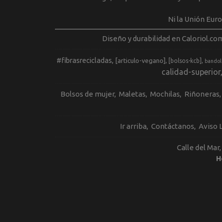
Ni la Unión Eur
Diseño y durabilidad en Caloriol.co
#fibrasrecicladas
[articulo-vegano]
[bolsos-kcb]
bandol
calidad-superior
Bolsos de mujer
Maletas
Mochilas
Riñoneras
Ir arriba
Contáctanos
Aviso 
Calle del Mar
H