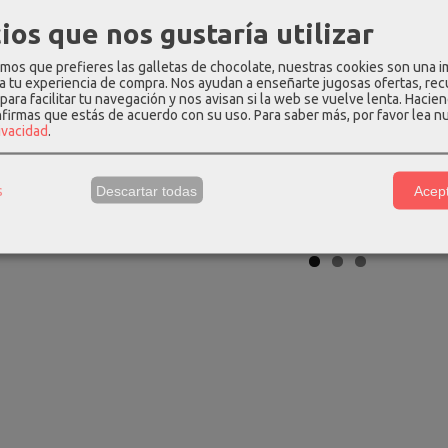
ios que nos gustaría utilizar
os que prefieres las galletas de chocolate, nuestras cookies son una 
hila de viaje
Cartera rfid money love
Maleta media
 a tu experiencia de compra. Nos ayudan a enseñarte jugosas ofertas, re
gabol...
black noir...
ruedas, 
para facilitar tu navegación y nos avisan si la web se vuelve lenta. Hacien
00 €
35,92 €
43,20
44,90 €
nfirmas que estás de acuerdo con su uso.
Para saber más, por favor lea n
rivacidad
.
s
Descartar todas
Acept