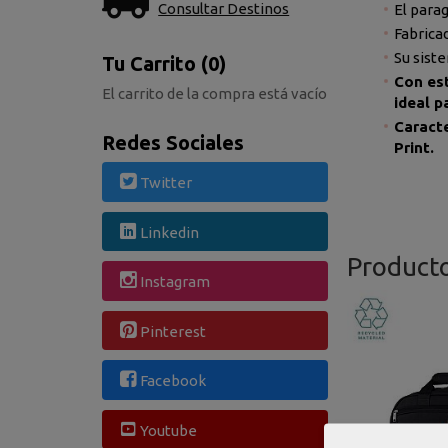
Consultar Destinos
El para
Fabricad
Su sist
Tu Carrito (0)
Con est
El carrito de la compra está vacío
ideal p
Caracte
Redes Sociales
Print.
Twitter
Linkedin
Product
Instagram
Pinterest
Facebook
Youtube