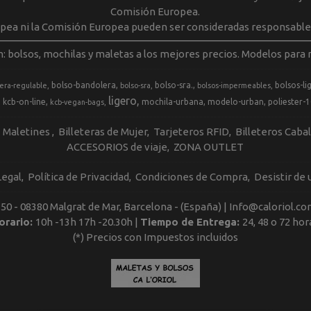
Comisión Europea.
opea ni la Comisión Europea pueden ser consideradas responsable
m: bolsos, mochilas y maletas a los mejores precios. Modelos para m
bolso-bandolera
bolso-sra.
bolsos-li
era-regulable
bolso-sra
bolsos-impermeables
ligero
kcb-on-line
mochila-urbana
modelo-urban
poliester-
kcb-vegan-bags
Maletines
Billeteras de Mujer
Tarjeteros RFID
Billeteros Caba
ACCESORIOS de viaje
ZONA OUTLET
Legal
Política de Privacidad
Condiciones de Compra
Desistir de
, 50 - 08380 Malgrat de Mar, Barcelona - (España) | Info@caloriol.co
orario:
10h -13h 17h -20.30h |
Tiempo de Entrega:
24, 48 o 72 hor
(*) Precios con Impuestos incluidos