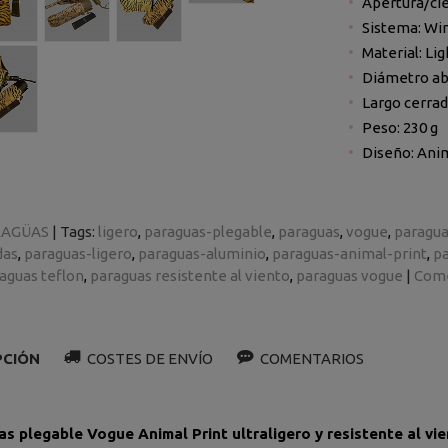
Apertura/cie
Sistema: Win
Material: Li
Diámetro abi
Largo cerrad
Peso: 230 g
Diseño: Anim
RAGÜAS
|
Tags:
ligero
paraguas-plegable
paraguas
vogue
paragua
das
paraguas-ligero
paraguas-aluminio
paraguas-animal-print
pa
aguas teflon
paraguas resistente al viento
paraguas vogue
|
Come
PCIÓN
COSTES DE ENVÍO
COMENTARIOS
s plegable Vogue Animal Print ultraligero y resistente al vi