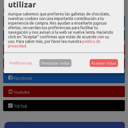
utilizar
Redes Sociales
Aunque sabemos que prefieres las galletas de chocolate,
nuestras cookies son una importante contribución a tu
Twitter
experiencia de compra. Nos ayudan a enseñarte jugosas
ofertas, recuerdan tus preferencias para facilitar tu
navegación y nos avisan si la web se vuelve lenta. Haciendo
Linkedin
click en "Aceptar" confirmas que estás de acuerdo con su
uso.
Para saber más, por favor lea nuestra
política de
privacidad
.
Instagram
Preferencias
Descartar todas
Aceptar todas
Pinterest
Facebook
Youtube
TikTok