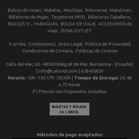
Bolsos de mujer
Maletas
Mochilas
Riñoneras
Maletines
Billeteras de Mujer
Tarjeteros RFID
Billeteros Caballero
BOLSOS Sr.
PARAGÜAS
BOLSA DE VIAJE
ACCESORIOS de
viaje
ZONA OUTLET
Ir arriba
Contáctanos
Aviso Legal
Política de Privacidad
Condiciones de Compra
Políticas de Cookies
Calle del Mar, 50 - 08380 Malgrat de Mar, Barcelona - (España)
| Info@caloriol.com |
628450659
Horario:
10h -13h 17h -20.30h |
Tiempo de Entrega:
24, 48
o 72 horas
(*) Precios con Impuestos incluidos
Métodos de pago aceptados