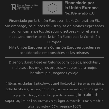
Financiado por la Unión Europea - Next Generation EU.
Sin embargo, los puntos de vista y las opiniones expresadas
son únicamente los del autor o autores y no reflejan
necesariamente los de la Unión Europea o la Comisión
Europea.
Ni la Unión Europea ni la Comisión Europea pueden ser
consideradas responsables de las mismas.
Diseño y durabilidad en Caloriol.com: bolsos, mochilas y
maletas a los mejores precios. Modelos para mujer,
hombre, piel, veganos y viaje.
#fibrasrecicladas
[articulo-vegano]
[bolsos-kcb]
bandolera-regulable
bolso-bandolera
bolso-sra.
bolsos-ligeros
bolso-sra
bolsos-impermeables
hq-calidad-
equipaje-de-cabina
gabol-on-line
garantia-samsonite
superior
ligero
kcb-on-line
mochila-urbana
modelo-
kcb-vegan-bags
vegano-100%
urban
poliester-100%