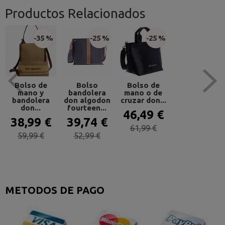
Productos Relacionados
-35 %
-25 %
-25 %
Bolso de
Bolso
Bolso de
mano y
bandolera
mano o de
bandolera
don algodon
cruzar don...
don...
fourteen...
46,49 €
38,99 €
39,74 €
61,99 €
59,99 €
52,99 €
METODOS DE PAGO