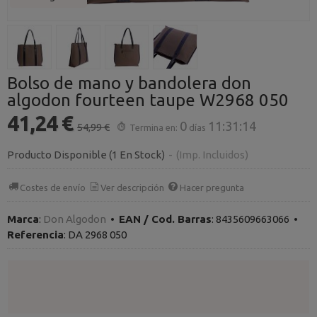
Bolso de mano y bandolera don
algodon fourteen taupe W2968 050
41,24 €
0
11:31:14
54,99 €
Termina en:
días
Producto Disponible
(1 En Stock)
-
(Imp. Incluidos)
Costes de envío
Ver descripción
Hacer pregunta
Marca
:
Don Algodon
•
EAN / Cod. Barras
:
8435609663066
•
Referencia
:
DA 2968 050