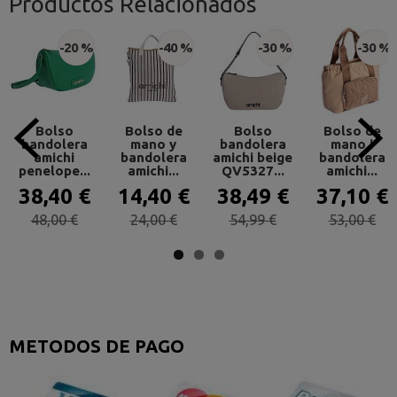
Productos Relacionados
-20 %
-40 %
-30 %
-30 %
Bolso
Bolso de
Bolso
Bolso de
bandolera
mano y
bandolera
mano i
amichi
bandolera
amichi beige
bandolera
penelope...
amichi...
QV5327...
amichi...
38,40 €
14,40 €
38,49 €
37,10 €
48,00 €
24,00 €
54,99 €
53,00 €
METODOS DE PAGO