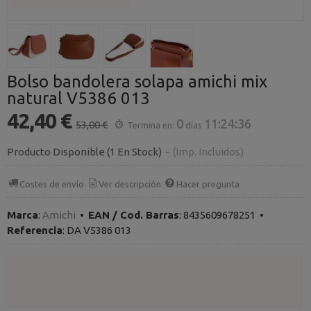
Bolso bandolera solapa amichi mix
natural V5386 013
42,40 €
0
11:24:36
53,00 €
Termina en:
días
Producto Disponible
(1 En Stock)
-
(Imp. Incluidos)
Costes de envío
Ver descripción
Hacer pregunta
Marca
:
Amichi
•
EAN / Cod. Barras
:
8435609678251
•
Referencia
:
DA V5386 013