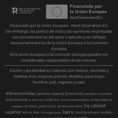
Financiado por la Unión Europea - Next Generation EU.
Sin embargo, los puntos de vista y las opiniones expresadas
son únicamente los del autor o autores y no reflejan
necesariamente los de la Unión Europea o la Comisión
Europea.
Ni la Unión Europea ni la Comisión Europea pueden ser
consideradas responsables de las mismas.
Diseño y durabilidad en Caloriol.com: bolsos, mochilas y
maletas a los mejores precios. Modelos para mujer,
hombre, piel, veganos y viaje.
#fibrasrecicladas
[articulo-vegano]
[bolsos-kcb]
bandolera-regulable
bolso-bandolera
bolso-sra.
bolsos-ligeros
bolso-sra
bolsos-impermeables
hq-calidad-
equipaje-de-cabina
gabol-on-line
garantia-samsonite
superior
ligero
kcb-on-line
mochila-urbana
modelo-
kcb-vegan-bags