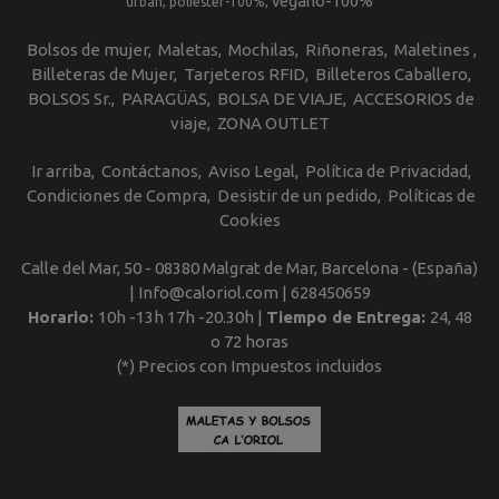
vegano-100%
urban
poliester-100%
Bolsos de mujer
Maletas
Mochilas
Riñoneras
Maletines
Billeteras de Mujer
Tarjeteros RFID
Billeteros Caballero
BOLSOS Sr.
PARAGÜAS
BOLSA DE VIAJE
ACCESORIOS de
viaje
ZONA OUTLET
Ir arriba
Contáctanos
Aviso Legal
Política de Privacidad
Condiciones de Compra
Desistir de un pedido
Políticas de
Cookies
Calle del Mar, 50 - 08380 Malgrat de Mar, Barcelona - (España)
| Info@caloriol.com |
628450659
Horario:
10h -13h 17h -20.30h |
Tiempo de Entrega:
24, 48
o 72 horas
(*) Precios con Impuestos incluidos