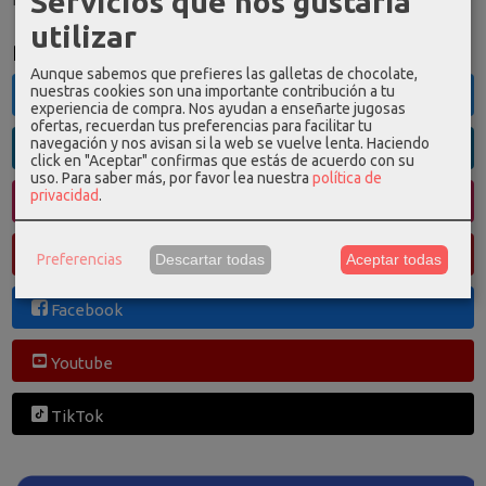
Servicios que nos gustaría
utilizar
Redes Sociales
Aunque sabemos que prefieres las galletas de chocolate,
nuestras cookies son una importante contribución a tu
Twitter
experiencia de compra. Nos ayudan a enseñarte jugosas
ofertas, recuerdan tus preferencias para facilitar tu
navegación y nos avisan si la web se vuelve lenta. Haciendo
Linkedin
click en "Aceptar" confirmas que estás de acuerdo con su
uso.
Para saber más, por favor lea nuestra
política de
privacidad
.
Instagram
Pinterest
Preferencias
Descartar todas
Aceptar todas
Facebook
Youtube
TikTok