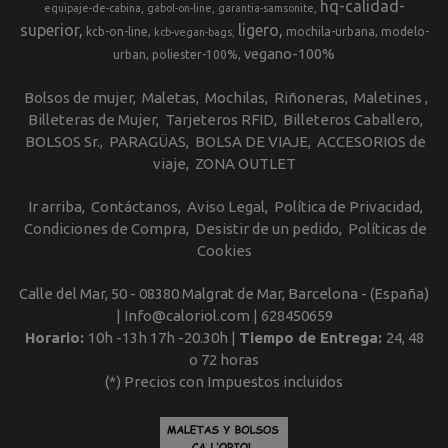
hq-calidad-
equipaje-de-cabina
gabol-on-line
garantia-samsonite
superior
ligero
kcb-on-line
mochila-urbana
modelo-
kcb-vegan-bags
vegano-100%
urban
poliester-100%
Bolsos de mujer
Maletas
Mochilas
Riñoneras
Maletines
Billeteras de Mujer
Tarjeteros RFID
Billeteros Caballero
BOLSOS Sr.
PARAGÜAS
BOLSA DE VIAJE
ACCESORIOS de
viaje
ZONA OUTLET
Ir arriba
Contáctanos
Aviso Legal
Política de Privacidad
Condiciones de Compra
Desistir de un pedido
Políticas de
Cookies
Calle del Mar, 50 - 08380 Malgrat de Mar, Barcelona - (España)
| Info@caloriol.com |
628450659
Horario:
10h -13h 17h -20.30h |
Tiempo de Entrega:
24, 48
o 72 horas
(*) Precios con Impuestos incluidos