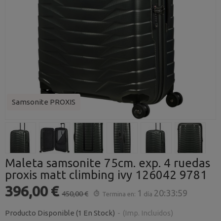
Samsonite PROXIS
Maleta samsonite 75cm. exp. 4 ruedas
proxis matt climbing ivy 126042 9781
396,00 €
1
20:33:58
450,00 €
Termina en:
día
Producto Disponible
(1 En Stock)
-
(Imp. Incluidos)