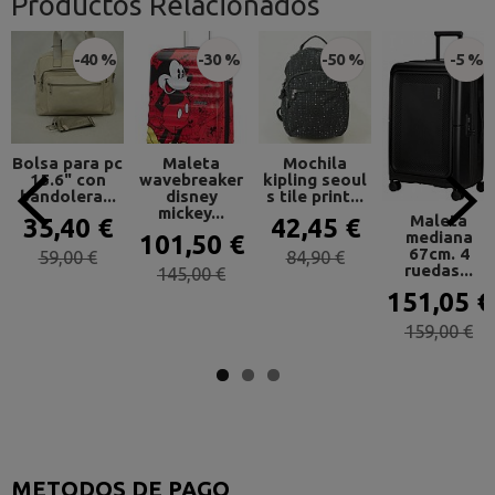
Productos Relacionados
-40 %
-30 %
-50 %
-5 %
Bolsa para pc
Maleta
Mochila
15.6" con
wavebreaker
kipling seoul
bandolera...
disney
s tile print...
mickey...
Maleta
35,40 €
42,45 €
mediana
101,50 €
67cm. 4
59,00 €
84,90 €
ruedas...
145,00 €
151,05 €
159,00 €
METODOS DE PAGO