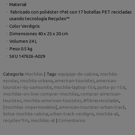
Material
Fabricado con poliéster rPet con 17 botellas PET recicladas
usando tecnología Recyclex™
Color Verdigris
Dimensiones 40 x 25 x 20 cm
Volumen 24 L
Peso 0.5 kg
SKU 147626-A029
Categoría:
Mochilas
|
Tags:
equipaje-de-cabina
mochila-
escolar
mochila-urbana
american-tourister
american-
tourister-by-samsonite
mochila-laptop-15.6
porta-pc-15.6
mochilas-on-line-comprar-mochilas
comprar-american-
tourister
mochila-american-tourister
#fibrasrecicladas
[mochilas-impermeables]
american-tourister-urban-track
bolsa-mochila-cabina
urban-track-verdigris
mochila-at
recyclex^tm
mochilas-at
|
Comentarios