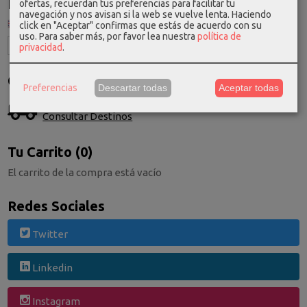
Idioma
ofertas, recuerdan tus preferencias para facilitar tu
navegación y nos avisan si la web se vuelve lenta. Haciendo
click en "Aceptar" confirmas que estás de acuerdo con su
uso.
Para saber más, por favor lea nuestra
política de
privacidad
.
Costes de Envío
Preferencias
Descartar todas
Aceptar todas
GRATIS *
Consultar Destinos
Tu Carrito (0)
El carrito de la compra está vacío
Redes Sociales
Twitter
Linkedin
Instagram