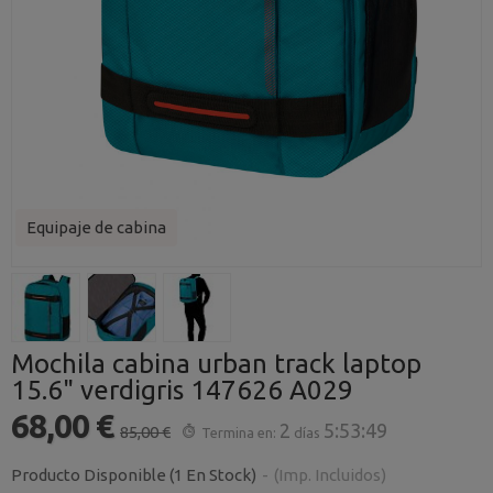
Equipaje de cabina
Mochila cabina urban track laptop
15.6" verdigris 147626 A029
68,00 €
2
5:53:48
85,00 €
Termina en:
días
Producto Disponible
(1 En Stock)
-
(Imp. Incluidos)