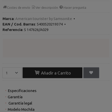
Costes de envío
Ver descripción
Hacer pregunta
Marca
:
American tourister by Samsonite
•
EAN / Cod. Barras
:
5400520219374
•
Referencia
:
S 147626/A029
Añadir a Carrito
Especificaciones
Garantía
Garantía legal
Modelo Mochila