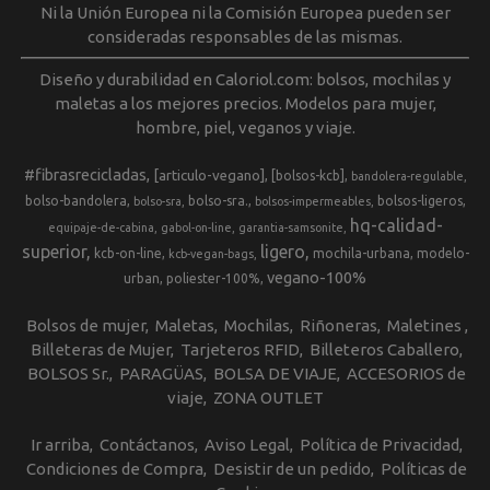
Ni la Unión Europea ni la Comisión Europea pueden ser
consideradas responsables de las mismas.
Diseño y durabilidad en Caloriol.com: bolsos, mochilas y
maletas a los mejores precios. Modelos para mujer,
hombre, piel, veganos y viaje.
#fibrasrecicladas
[articulo-vegano]
[bolsos-kcb]
bandolera-regulable
bolso-bandolera
bolso-sra.
bolsos-ligeros
bolso-sra
bolsos-impermeables
hq-calidad-
equipaje-de-cabina
gabol-on-line
garantia-samsonite
superior
ligero
kcb-on-line
mochila-urbana
modelo-
kcb-vegan-bags
vegano-100%
urban
poliester-100%
Bolsos de mujer
Maletas
Mochilas
Riñoneras
Maletines
Billeteras de Mujer
Tarjeteros RFID
Billeteros Caballero
BOLSOS Sr.
PARAGÜAS
BOLSA DE VIAJE
ACCESORIOS de
viaje
ZONA OUTLET
Ir arriba
Contáctanos
Aviso Legal
Política de Privacidad
Condiciones de Compra
Desistir de un pedido
Políticas de