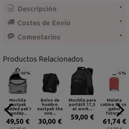
Descripción
Costes de Envío
Comentarios
Productos Relacionados
-10 %
-5 %
Mochila
Bolso de
Mochila para
Maleta
eastpak
hombro
portátil 17,3
cabina 55 cm.
padded pak'r
eastpak the
at work...
gabol
sunday...
one...
future...
59,00 €
49,50 €
30,00 €
61,74 €
55,00 €
64,99 €