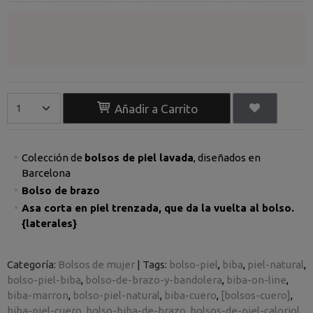
Añadir a Carrito
Colección de
bolsos de piel lavada
, diseñados en
Barcelona
Bolso de brazo
Asa corta en piel trenzada, que da la vuelta al bolso.
{laterales}
Categoría:
Bolsos de mujer
|
Tags:
bolso-piel
biba
piel-natural
bolso-piel-biba
bolso-de-brazo-y-bandolera
biba-on-line
biba-marron
bolso-piel-natural
biba-cuero
[bolsos-cuero]
biba-piel-cuero
bolso-biba-de-brazo
bolsos-de-piel-caloriol