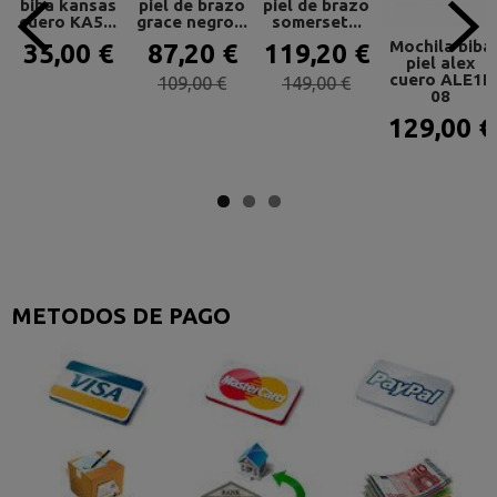
biba kansas
piel de brazo
piel de brazo
cuero KA5...
grace negro...
somerset...
Mochila biba
35,00 €
87,20 €
119,20 €
piel alex
cuero ALE1L
109,00 €
149,00 €
08
129,00 €
METODOS DE PAGO