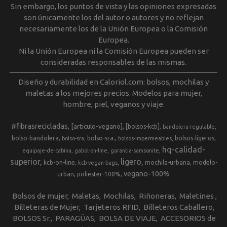
Sin embargo, los puntos de vista y las opiniones expresadas
son únicamente los del autor o autores y no reflejan
necesariamente los de la Unión Europea o la Comisión
Europea.
Ni la Unión Europea ni la Comisión Europea pueden ser
consideradas responsables de las mismas.
Diseño y durabilidad en Caloriol.com: bolsos, mochilas y
maletas a los mejores precios. Modelos para mujer,
hombre, piel, veganos y viaje.
#fibrasrecicladas
[articulo-vegano]
[bolsos-kcb]
bandolera-regulable
bolso-bandolera
bolso-sra.
bolsos-ligeros
bolso-sra
bolsos-impermeables
hq-calidad-
equipaje-de-cabina
gabol-on-line
garantia-samsonite
superior
ligero
kcb-on-line
mochila-urbana
modelo-
kcb-vegan-bags
vegano-100%
urban
poliester-100%
Bolsos de mujer
Maletas
Mochilas
Riñoneras
Maletines
Billeteras de Mujer
Tarjeteros RFID
Billeteros Caballero
BOLSOS Sr.
PARAGÜAS
BOLSA DE VIAJE
ACCESORIOS de