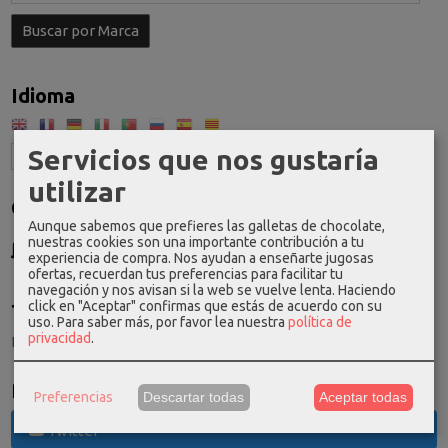
Idioma
Servicios que nos gustaría
utilizar
Costes de Envío
Aunque sabemos que prefieres las galletas de chocolate,
GRATIS *
nuestras cookies son una importante contribución a tu
experiencia de compra. Nos ayudan a enseñarte jugosas
Consultar Destinos
ofertas, recuerdan tus preferencias para facilitar tu
navegación y nos avisan si la web se vuelve lenta. Haciendo
click en "Aceptar" confirmas que estás de acuerdo con su
Tu Carrito (0)
uso.
Para saber más, por favor lea nuestra
política de
privacidad
.
El carrito de la compra está vacío
Redes Sociales
Preferencias
Descartar todas
Aceptar todas
Twitter