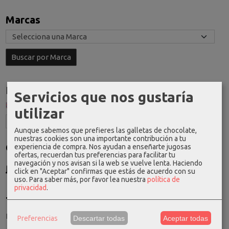
Marcas
Idioma
Servicios que nos gustaría
utilizar
Aunque sabemos que prefieres las galletas de chocolate,
nuestras cookies son una importante contribución a tu
Costes de Envío
experiencia de compra. Nos ayudan a enseñarte jugosas
ofertas, recuerdan tus preferencias para facilitar tu
GRATIS *
navegación y nos avisan si la web se vuelve lenta. Haciendo
click en "Aceptar" confirmas que estás de acuerdo con su
Consultar Destinos
uso.
Para saber más, por favor lea nuestra
política de
privacidad
.
Tu Carrito (0)
El carrito de la compra está vacío
Preferencias
Descartar todas
Aceptar todas