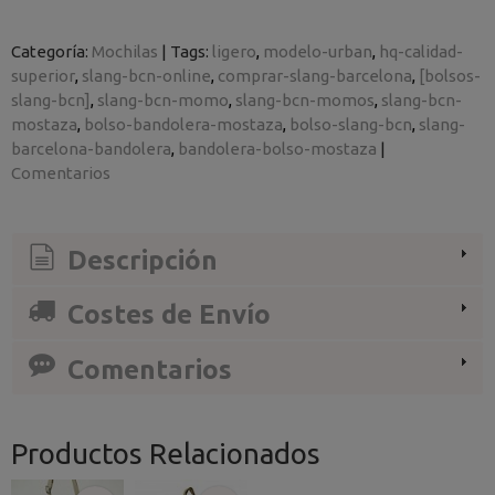
Categoría:
Mochilas
|
Tags:
ligero
modelo-urban
hq-calidad-
superior
slang-bcn-online
comprar-slang-barcelona
[bolsos-
slang-bcn]
slang-bcn-momo
slang-bcn-momos
slang-bcn-
mostaza
bolso-bandolera-mostaza
bolso-slang-bcn
slang-
barcelona-bandolera
bandolera-bolso-mostaza
|
Comentarios
Descripción
Costes de Envío
Comentarios
Productos Relacionados