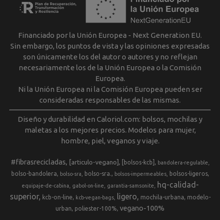
Financiado por la Unión Europea - Next Generation EU.
Sin embargo, los puntos de vista y las opiniones expresadas
son únicamente los del autor o autores y no reflejan
necesariamente los de la Unión Europea o la Comisión
Europea.
Ni la Unión Europea ni la Comisión Europea pueden ser
consideradas responsables de las mismas.
Diseño y durabilidad en Caloriol.com: bolsos, mochilas y
maletas a los mejores precios. Modelos para mujer,
hombre, piel, veganos y viaje.
#fibrasrecicladas
[articulo-vegano]
[bolsos-kcb]
bandolera-regulable
bolso-bandolera
bolso-sra.
bolsos-ligeros
bolso-sra
bolsos-impermeables
hq-calidad-
equipaje-de-cabina
gabol-on-line
garantia-samsonite
superior
ligero
kcb-on-line
mochila-urbana
modelo-
kcb-vegan-bags
vegano-100%
urban
poliester-100%