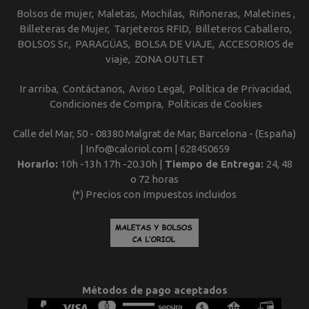
Bolsos de mujer
Maletas
Mochilas
Riñoneras
Maletines
Billeteras de Mujer
Tarjeteros RFID
Billeteros Caballero
BOLSOS Sr.
PARAGÜAS
BOLSA DE VIAJE
ACCESORIOS de
viaje
ZONA OUTLET
Ir arriba
Contáctanos
Aviso Legal
Política de Privacidad
Condiciones de Compra
Políticas de Cookies
Calle del Mar, 50 - 08380 Malgrat de Mar, Barcelona - (España)
| Info@caloriol.com |
628450659
Horario:
10h -13h 17h -20.30h |
Tiempo de Entrega:
24, 48
o 72 horas
(*) Precios con Impuestos incluidos
Métodos de pago aceptados