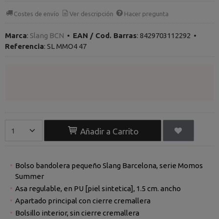
Costes de envío
Ver descripción
Hacer pregunta
Marca
:
Slang BCN
•
EAN / Cod. Barras
:
8429703112292
•
Referencia
:
SL MMO4 47
Añadir a Carrito
Bolso bandolera pequeño Slang Barcelona, serie Momos
Summer
Asa regulable, en PU [piel sintetica], 1.5 cm. ancho
Apartado principal con cierre cremallera
Bolsillo interior, sin cierre cremallera