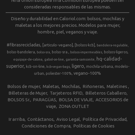
Ni la Unión Europea ni la Comisión Europea pueden ser
consideradas responsables de las mismas.
Diseño y durabilidad en Caloriol.com: bolsos, mochilas y
maletas a los mejores precios. Modelos para mujer,
hombre, piel, veganos y viaje.
#fibrasrecicladas
[articulo-vegano]
[bolsos-kcb]
bandolera-regulable
bolso-bandolera
bolso-sra.
bolsos-ligeros
bolso-sra
bolsos-impermeables
hq-calidad-
equipaje-de-cabina
gabol-on-line
garantia-samsonite
superior
ligero
kcb-on-line
mochila-urbana
modelo-
kcb-vegan-bags
vegano-100%
urban
poliester-100%
Bolsos de mujer
Maletas
Mochilas
Riñoneras
Maletines
Billeteras de Mujer
Tarjeteros RFID
Billeteros Caballero
BOLSOS Sr.
PARAGÜAS
BOLSA DE VIAJE
ACCESORIOS de
viaje
ZONA OUTLET
Ir arriba
Contáctanos
Aviso Legal
Política de Privacidad
Condiciones de Compra
Políticas de Cookies