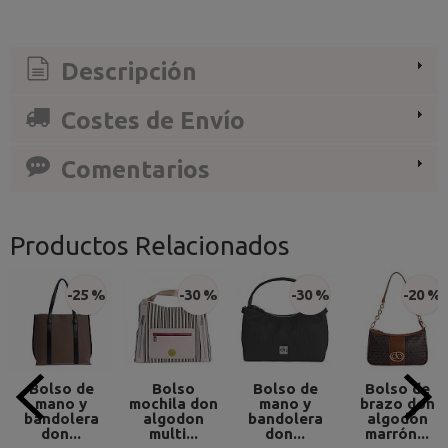
Descripción
Costes de Envío
Comentarios
Productos Relacionados
-25 %
-30 %
-30 %
-20 %
Bolso de
Bolso
Bolso de
Bolso de
mano y
mochila don
mano y
brazo don
bandolera
algodon
bandolera
algodón
don...
multi...
don...
marrón...