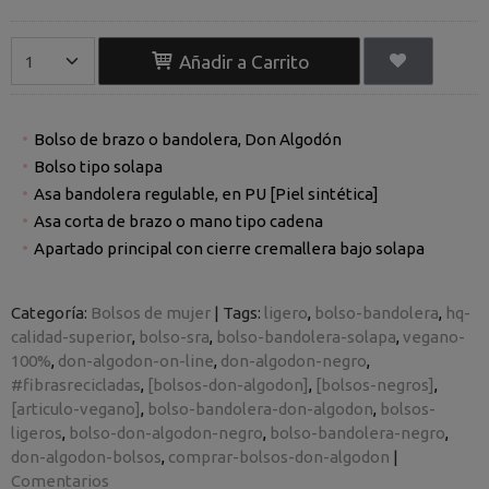
Añadir a Carrito
Bolso de brazo o bandolera, Don Algodón
Bolso tipo solapa
Asa bandolera regulable, en PU [Piel sintética]
Asa corta de brazo o mano tipo cadena
Apartado principal con cierre cremallera bajo solapa
Categoría:
Bolsos de mujer
|
Tags:
ligero
bolso-bandolera
hq-
calidad-superior
bolso-sra
bolso-bandolera-solapa
vegano-
100%
don-algodon-on-line
don-algodon-negro
#fibrasrecicladas
[bolsos-don-algodon]
[bolsos-negros]
[articulo-vegano]
bolso-bandolera-don-algodon
bolsos-
ligeros
bolso-don-algodon-negro
bolso-bandolera-negro
don-algodon-bolsos
comprar-bolsos-don-algodon
|
Comentarios