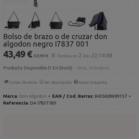
Bolso de brazo o de cruzar don
algodon negro I7837 001
43,49 €
2
22:14:47
57,99 €
Termina en:
días
Producto Disponible
(1 En Stock)
-
(Imp. Incluidos)
Costes de envío
Ver descripción
Hacer pregunta
Marca
:
Don Algodon
•
EAN / Cod. Barras
:
8435609699157
•
Referencia
:
DA I7837 001