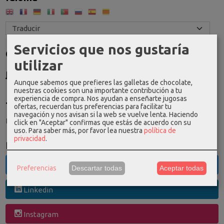
Servicios que nos gustaría
Costes de Envío
utilizar
GRATIS *
Consultar Destinos
Aunque sabemos que prefieres las galletas de chocolate,
nuestras cookies son una importante contribución a tu
experiencia de compra. Nos ayudan a enseñarte jugosas
Tu Carrito (0)
ofertas, recuerdan tus preferencias para facilitar tu
navegación y nos avisan si la web se vuelve lenta. Haciendo
El carrito de la compra está vacío
click en "Aceptar" confirmas que estás de acuerdo con su
uso.
Para saber más, por favor lea nuestra
política de
privacidad
.
Redes Sociales
Twitter
Preferencias
Descartar todas
Aceptar todas
Linkedin
Instagram