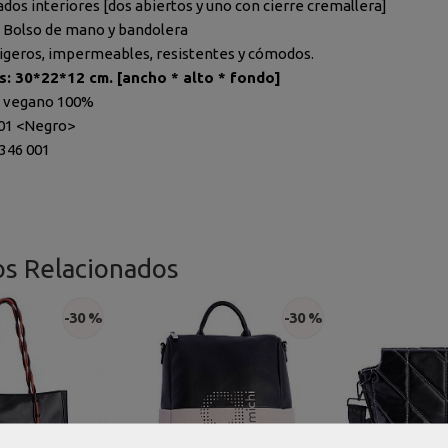
ados interiores [dos abiertos y uno con cierre cremallera]
 Bolso de mano y bandolera
ligeros, impermeables, resistentes y cómodos.
s: 30*22*12
cm. [ancho * alto * fondo]
o vegano 100%
001 <Negro>
5346 001
os Relacionados
-30 %
-30 %