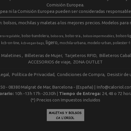
Comisión Europea.
opea ni la Comisión Europea pueden ser consideradas responsable
m: bolsos, mochilas y maletas a los mejores precios. Modelos para m
bolso-bandolera
bolso-sra.
bolsos-li
era-regulable
bolso-sra
bolsos-impermeables
ligero
kcb-on-line
mochila-urbana
modelo-urban
poliester-
kcb-vegan-bags
Maletines
Billeteras de Mujer
Tarjeteros RFID
Billeteros Caba
ACCESORIOS de viaje
ZONA OUTLET
Legal
Política de Privacidad
Condiciones de Compra
Desistir de
, 50 - 08380 Malgrat de Mar, Barcelona - (España) | Info@caloriol.co
orario:
10h -13h 17h -20.30h |
Tiempo de Entrega:
24, 48 o 72 hor
(*) Precios con Impuestos incluidos