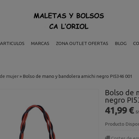
ARTICULOS
MARCAS
ZONA OUTLET OFERTAS
BLOG
C
 de mujer
»
Bolso de mano y bandolera amichi negro PI5346 001
Bolso de 
negro PI5
41,99 €
5
Producto Dispo
Costes de en