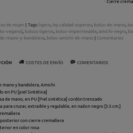
Cierre crema
sos de mujer
|
Tags:
ligero
hq-calidad-superior
bolso-de-mano
bo
ulo-vegano]
bolsos-ligeros
bolso-impermeable
amichi-negro
bo
-de-mano-y-bandolera
bolso-amichi-de-mano
|
Comentarios
PCIÓN
COSTES DE ENVÍO
COMENTARIOS
e mano y bandolera, Amichi
o en PU [piel Sintética]
sa de mano, en PU [Piel sintética] cordón trenzado
a para cruzar, extraible y regulable, en nailon negro [3.5 cm.]
cremallera
o posterior con cierre cremallera
terior en color rosa