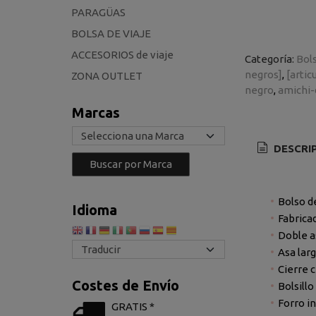
PARAGÜAS
BOLSA DE VIAJE
ACCESORIOS de viaje
Categoría:
Bol
negros]
[artic
ZONA OUTLET
negro
amichi
Marcas
DESCRI
Bolso d
Idioma
Fabricad
Doble a
Asa larg
Cierre 
Costes de Envío
Bolsill
Forro in
GRATIS *