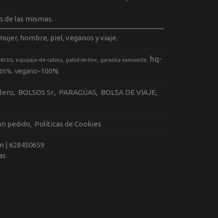
s de las mismas.
ujer, hombre, piel, veganos y viaje.
hq-
geros
equipaje-de-cabina
gabol-on-line
garantia-samsonite
vegano-100%
100%
llero
BOLSOS Sr.
PARAGÜAS
BOLSA DE VIAJE
 un pedido
Políticas de Cookies
m |
628450659
as