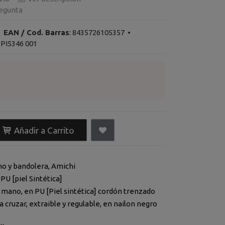
egunta
•
EAN / Cod. Barras
:
8435726105357
•
PI5346 001
Añadir a Carrito
o y bandolera, Amichi
PU [piel Sintética]
 mano, en PU [Piel sintética] cordón trenzado
a cruzar, extraible y regulable, en nailon negro