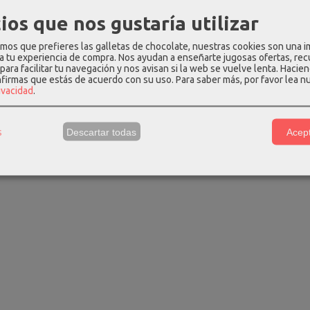
ios que nos gustaría utilizar
os que prefieres las galletas de chocolate, nuestras cookies son una 
per de brazo
Bolso mochila amichi bicolor
Bolso bando
 a tu experiencia de compra. Nos ayudan a enseñarte jugosas ofertas, re
 negro...
negro...
negro PI
para facilitar tu navegación y nos avisan si la web se vuelve lenta. Hacien
 €
43,39 €
40,59
nfirmas que estás de acuerdo con su uso.
Para saber más, por favor lea n
59,99 €
61,99 €
rivacidad
.
s
Descartar todas
Acept