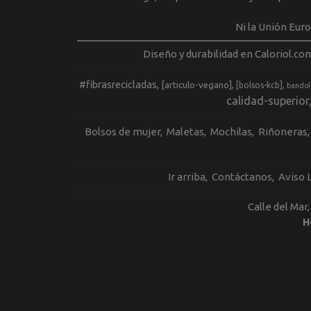
Ni la Unión Eur
Diseño y durabilidad en Caloriol.co
#fibrasrecicladas
[articulo-vegano]
[bolsos-kcb]
bandol
calidad-superior
Bolsos de mujer
Maletas
Mochilas
Riñoneras
Ir arriba
Contáctanos
Aviso 
Calle del Mar
H