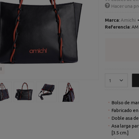
Hacer una pr
Marca
:
Amichi
Referencia
:
AM 
I
Bolso de man
Fabricado en 
Doble asa de
Asa larga par
[3.5 cm.]