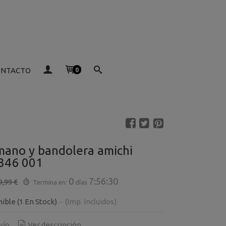
ONTACTO
0
mano y bandolera amichi
346 001
0
7:56:30
9,99 €
Termina en:
días
nible
(1 En Stock)
-
(Imp. Incluidos)
vío
Ver descripción