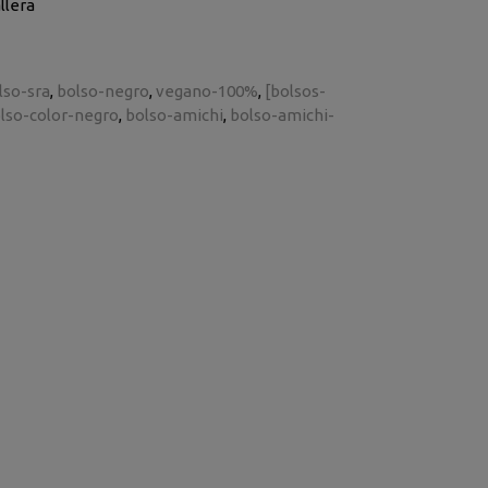
llera
lso-sra
bolso-negro
vegano-100%
[bolsos-
lso-color-negro
bolso-amichi
bolso-amichi-