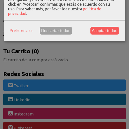
click en "Aceptar" confirmas que estás de acuerdo con su
uso.
Para saber más, por favor lea nuestra
política de
privacidad
.
Costes de Envío
GRATIS *
Preferencias
Descartar todas
Aceptar todas
Consultar Destinos
Tu Carrito (0)
El carrito de la compra está vacío
Redes Sociales
Twitter
Linkedin
Instagram
Pinterest