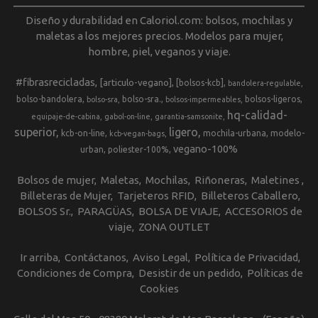
Diseño y durabilidad en Caloriol.com: bolsos, mochilas y
maletas a los mejores precios. Modelos para mujer,
hombre, piel, veganos y viaje.
#fibrasrecicladas
[articulo-vegano]
[bolsos-kcb]
bandolera-regulable
bolso-bandolera
bolso-sra.
bolsos-ligeros
bolso-sra
bolsos-impermeables
hq-calidad-
equipaje-de-cabina
gabol-on-line
garantia-samsonite
superior
ligero
kcb-on-line
mochila-urbana
modelo-
kcb-vegan-bags
vegano-100%
urban
poliester-100%
Bolsos de mujer
Maletas
Mochilas
Riñoneras
Maletines
Billeteras de Mujer
Tarjeteros RFID
Billeteros Caballero
BOLSOS Sr.
PARAGÜAS
BOLSA DE VIAJE
ACCESORIOS de
viaje
ZONA OUTLET
Ir arriba
Contáctanos
Aviso Legal
Política de Privacidad
Condiciones de Compra
Desistir de un pedido
Políticas de
Cookies