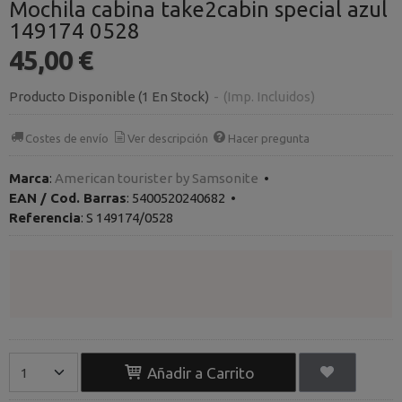
Mochila cabina take2cabin special azul
149174 0528
45,00 €
Producto Disponible
(1 En Stock)
-
(Imp. Incluidos)
Costes de envío
Ver descripción
Hacer pregunta
Marca
:
American tourister by Samsonite
•
EAN / Cod. Barras
:
5400520240682
•
Referencia
:
S 149174/0528
Añadir a Carrito