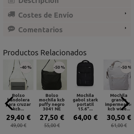
Descripción
Costes de Envío
Comentarios
Productos Relacionados
-40 %
-50 %
-50 %
Bolso
Bolso
Mochila
Mochila
bandolera
mochila kcb
gabol stark
grande
para cruzar
puffy negro
portatil
impermeable
kcb...
3041 NE
15.6"...
kcb wide...
29,40 €
27,50 €
64,00 €
30,50 €
49,00 €
55,00 €
61,00 €