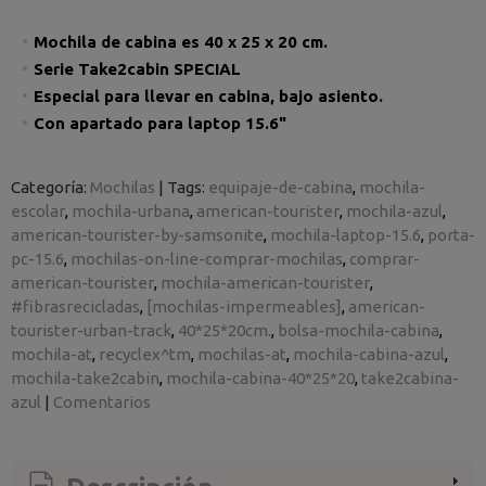
Mochila de cabina es 40 x 25 x 20 cm.
Serie Take2cabin SPECIAL
Especial para llevar en cabina, bajo asiento.
Con apartado para laptop 15.6"
Categoría:
Mochilas
|
Tags:
equipaje-de-cabina
mochila-
escolar
mochila-urbana
american-tourister
mochila-azul
american-tourister-by-samsonite
mochila-laptop-15.6
porta-
pc-15.6
mochilas-on-line-comprar-mochilas
comprar-
american-tourister
mochila-american-tourister
#fibrasrecicladas
[mochilas-impermeables]
american-
tourister-urban-track
40*25*20cm.
bolsa-mochila-cabina
mochila-at
recyclex^tm
mochilas-at
mochila-cabina-azul
mochila-take2cabin
mochila-cabina-40*25*20
take2cabina-
azul
|
Comentarios