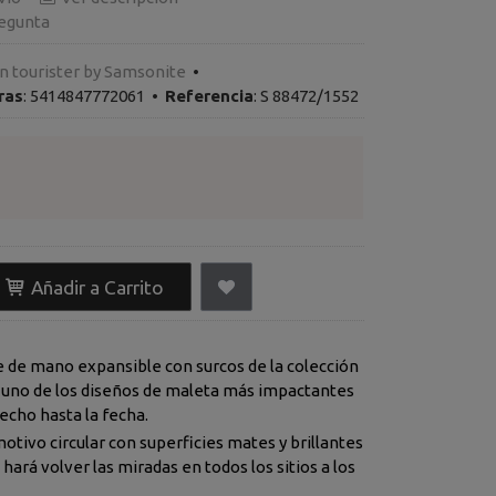
egunta
 tourister by Samsonite
•
ras
:
5414847772061
•
Referencia
:
S 88472/1552
Añadir a Carrito
e de mano expansible con surcos de la colección
s
que hemos hecho hasta la fecha.
motivo circular con superficies mates y brillantes
hará volver las miradas en todos los sitios a los