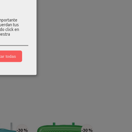
importante
cuerdan tus
do click en
uestra
ar todas
-30 %
-30 %