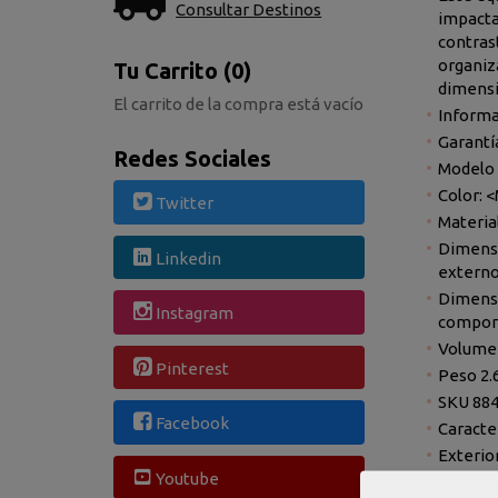
Consultar Destinos
impacta
contrast
organiz
Tu Carrito (0)
dimensi
El carrito de la compra está vacío
Informa
Garantí
Redes Sociales
Modelo 
Color: 
Twitter
Materia
Dimensi
Linkedin
externo
Dimensio
Instagram
compon
Volumen
Pinterest
Peso 2.
SKU 88
Facebook
Caracte
Exterio
Youtube
Categor