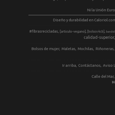
Ni la Unión Eur
Diseño y durabilidad en Caloriol.co
#fibrasrecicladas
[articulo-vegano]
[bolsos-kcb]
bandol
calidad-superior
Bolsos de mujer
Maletas
Mochilas
Riñoneras
Ir arriba
Contáctanos
Aviso 
Calle del Mar
H