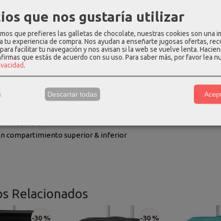
ra Candado fijo de combinación de 3 dígitos con función TSA
ios que nos gustaría utilizar
eras Sí
a(s) superior(es)
os que prefieres las galletas de chocolate, nuestras cookies son una 
 Doble tubo
 a tu experiencia de compra. Nos ayudan a enseñarte jugosas ofertas, re
para facilitar tu navegación y nos avisan si la web se vuelve lenta. Hacien
4 ruedas
nfirmas que estás de acuerdo con su uso.
Para saber más, por favor lea n
 ruedas Ruedas Dobles
rivacidad
.
ble Sí
e de mano Sí
s
Descartar todas
Acept
imiento inferior Si
imiento superior Si
or interno Sí
En compartimiento superior & inferior
os Relacionados
-30 %
-30 %