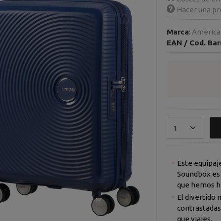
Hacer una pr
Marca
:
American
EAN / Cod. Bar
Este equipaj
Soundbox es uno de los diseños de maleta más impactante
El divertido 
contrastadas 
que viajes.