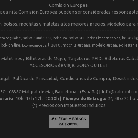
Comisión Europea.
opea ni la Comisión Europea pueden ser consideradas responsable
m: bolsos, mochilas y maletas a los mejores precios. Modelos para m
bolso-bandolera
bolso-sra.
bolsos-li
era-regulable
bolso-sra
bolsos-impermeables
ligero
kcb-on-line
mochila-urbana
modelo-urban
poliester-
kcb-vegan-bags
Maletines
Billeteras de Mujer
Tarjeteros RFID
Billeteros Caba
ACCESORIOS de viaje
ZONA OUTLET
Legal
Política de Privacidad
Condiciones de Compra
Desistir de
, 50 - 08380 Malgrat de Mar, Barcelona - (España) | Info@caloriol.co
orario:
10h -13h 17h -20.30h |
Tiempo de Entrega:
24, 48 o 72 hor
(*) Precios con Impuestos incluidos