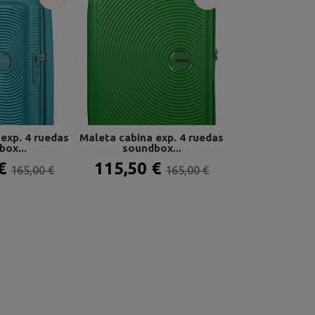
exp. 4 ruedas
Maleta cabina exp. 4 ruedas
Maleta grand
ox...
soundbox...
exp. 77 
 €
115,50 €
136,50 
165,00 €
165,00 €