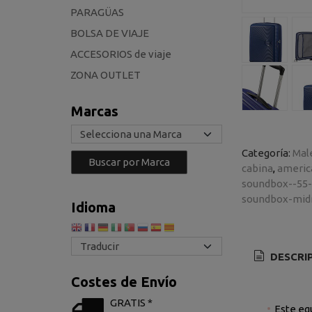
PARAGÜAS
BOLSA DE VIAJE
ACCESORIOS de viaje
ZONA OUTLET
Marcas
Categoría:
Mal
cabina
americ
soundbox--55
soundbox-mid
Idioma
DESCRI
Costes de Envío
GRATIS *
Este eq