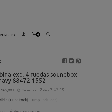
ONTACTO
0
2
bina exp. 4 ruedas soundbox
navy 88472 1552
€
2
3:47:18
165,00 €
Termina en:
días
nible
(1 En Stock)
-
(Imp. Incluidos)
vío
Ver descripción