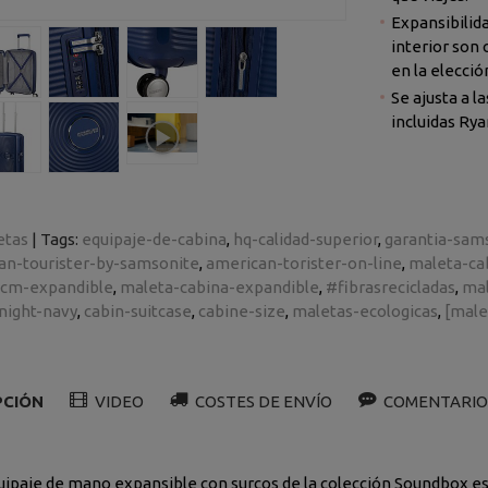
Expansibilid
interior son 
en la ele
Se ajusta a las
incluidas Rya
etas
|
Tags:
equipaje-de-cabina
hq-calidad-superior
garantia-sam
an-tourister-by-samsonite
american-torister-on-line
maleta-ca
-cm-expandible
maleta-cabina-expandible
#fibrasrecicladas
mal
night-navy
cabin-suitcase
cabine-size
maletas-ecologicas
[male
PCIÓN
VIDEO
COSTES DE ENVÍO
COMENTARIO
uipaje de mano expansible con surcos de la colección Soundbox e