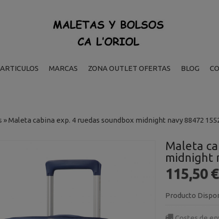
ARTICULOS
MARCAS
ZONA OUTLET OFERTAS
BLOG
C
s
»
Maleta cabina exp. 4 ruedas soundbox midnight navy 88472 155
Maleta ca
midnight 
115,50 
Producto Dispo
Costes de en