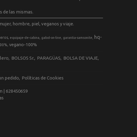
s de las mismas.
ujer, hombre, piel, veganos y viaje.
hq-
geros
equipaje-de-cabina
gabol-on-line
garantia-samsonite
vegano-100%
100%
llero
BOLSOS Sr.
PARAGÜAS
BOLSA DE VIAJE
 un pedido
Políticas de Cookies
m |
628450659
as