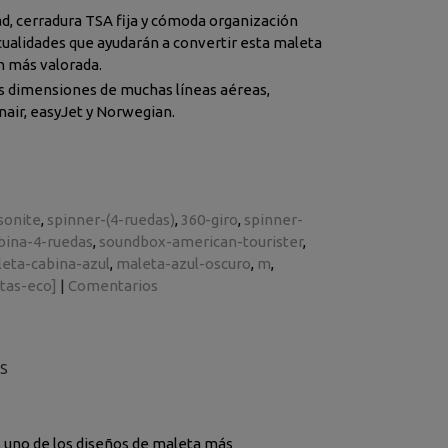
ad, cerradura TSA fija y cómoda organización
cualidades que ayudarán a convertir esta maleta
cción más valorada.
 dimensiones de muchas líneas aéreas,
nair, easyJet y Norwegian.
sonite
spinner-(4-ruedas)
360-giro
spinner-
bina-4-ruedas
soundbox-american-tourister
eta-cabina-azul
maleta-azul-oscuro
m
tas-eco]
|
Comentarios
S
s uno de los diseños de maleta más