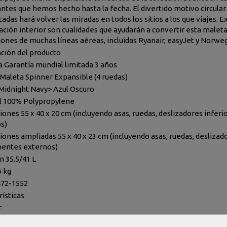
ntes que hemos hecho hasta la fecha. El divertido motivo circular 
adas hará volver las miradas en todos los sitios a los que viajes. 
ación interior son cualidades que ayudarán a convertir esta maleta 
ones de muchas líneas aéreas, incluidas Ryanair, easyJet y Norweg
ción del producto
a Garantía mundial limitada 3 años
Maleta Spinner Expansible (4 ruedas)
<Midnight Navy> Azul Oscuro
l 100% Polypropylene
ones 55 x 40 x 20 cm (incluyendo asas, ruedas, deslizadores inferi
s)
nes ampliadas 55 x 40 x 23 cm (incluyendo asas, ruedas, deslizador
entes externos)
 35.5/41 L
6 kg
472-1552
rísticas
r
ía Rígido