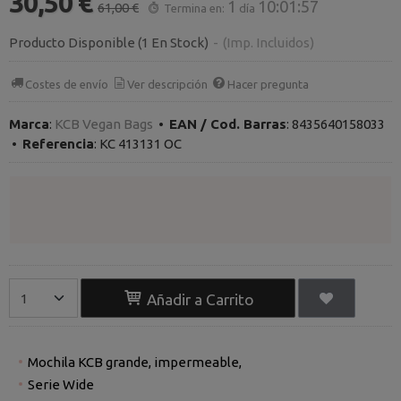
30,50 €
1
10:01:56
61,00 €
Termina en:
día
Producto Disponible
(1 En Stock)
-
(Imp. Incluidos)
Costes de envío
Ver descripción
Hacer pregunta
Marca
:
KCB Vegan Bags
•
EAN / Cod. Barras
:
8435640158033
•
Referencia
:
KC 413131 OC
Añadir a Carrito
Mochila KCB grande, impermeable,
Serie Wide