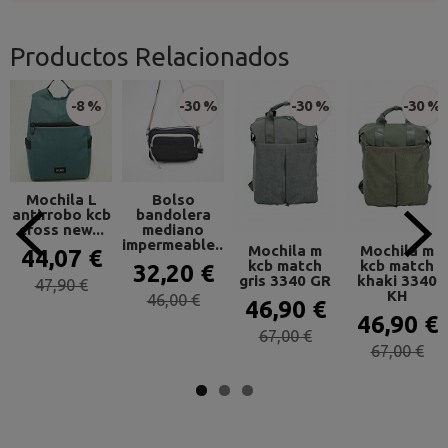
Productos Relacionados
-8 %
-30 %
-30 %
-30 %
Mochila L
Bolso
antirrobo kcb
bandolera
cross new...
mediano
impermeable...
Mochila m
Mochila m
44,07 €
kcb match
kcb match
32,20 €
gris 3340 GR
khaki 3340
47,90 €
KH
46,00 €
46,90 €
46,90 €
67,00 €
67,00 €