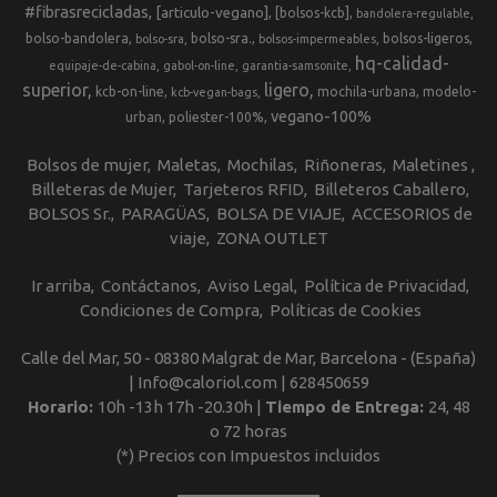
#fibrasrecicladas
[articulo-vegano]
[bolsos-kcb]
bandolera-regulable
bolso-bandolera
bolso-sra.
bolsos-ligeros
bolso-sra
bolsos-impermeables
hq-calidad-
equipaje-de-cabina
gabol-on-line
garantia-samsonite
superior
ligero
kcb-on-line
mochila-urbana
modelo-
kcb-vegan-bags
vegano-100%
urban
poliester-100%
Bolsos de mujer
Maletas
Mochilas
Riñoneras
Maletines
Billeteras de Mujer
Tarjeteros RFID
Billeteros Caballero
BOLSOS Sr.
PARAGÜAS
BOLSA DE VIAJE
ACCESORIOS de
viaje
ZONA OUTLET
Ir arriba
Contáctanos
Aviso Legal
Política de Privacidad
Condiciones de Compra
Políticas de Cookies
Calle del Mar, 50 - 08380 Malgrat de Mar, Barcelona - (España)
| Info@caloriol.com |
628450659
Horario:
10h -13h 17h -20.30h |
Tiempo de Entrega:
24, 48
o 72 horas
(*) Precios con Impuestos incluidos