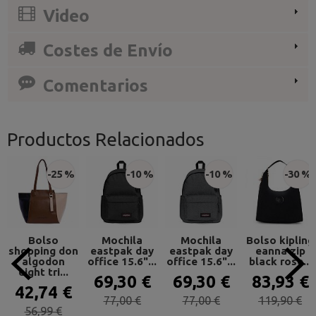
Video
Costes de Envío
Comentarios
Productos Relacionados
-25 %
-10 %
-10 %
-30 %
Bolso
Mochila
Mochila
Bolso kipling
shopping don
eastpak day
eastpak day
eanna zip
algodon
office 15.6"...
office 15.6"...
black rose...
eight tri...
69,30 €
69,30 €
83,93 €
42,74 €
77,00 €
77,00 €
119,90 €
56,99 €