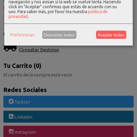
navegación y nos avisan si la web se vuelve lenta. Haciendo
click en "Aceptar" confirmas que estás de acuerdo con su
uso.
Para saber más, por favor lea nuestra
política de
privacidad
.
Costes de Envío
Preferencias
Descartar todas
Aceptar todas
GRATIS *
Consultar Destinos
Tu Carrito (0)
El carrito de la compra está vacío
Redes Sociales
Twitter
Linkedin
Instagram