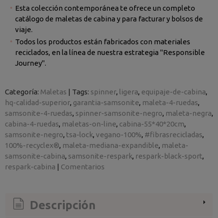
Esta colección contemporánea te ofrece un completo
catálogo de maletas de cabina y para facturar y bolsos de
viaje.
Todos los productos están fabricados con materiales
reciclados, en la línea de nuestra estrategia "Responsible
Journey".
Categoría:
Maletas
|
Tags:
spinner
ligera
equipaje-de-cabina
hq-calidad-superior
garantia-samsonite
maleta-4-ruedas
samsonite-4-ruedas
spinner-samsonite-negro
maleta-negra
cabina-4-ruedas
maletas-on-line
cabina-55*40*20cm
samsonite-negro
tsa-lock
vegano-100%
#fibrasrecicladas
100%-recyclex®
maleta-mediana-expandible
maleta-
samsonite-cabina
samsonite-respark
respark-black-sport
respark-cabina
|
Comentarios
Descripción