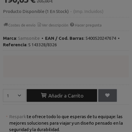
205,00 €
Producto Disponible
(1 En Stock)
-
(Imp. Incluidos)
Costes de envío
Ver descripción
Hacer pregunta
Marca
:
Samsonite
•
EAN / Cod. Barras
:
5400520247674
•
Referencia
:
S 143328/8326
Añadir a Carrito
Respark
te ofrece todo lo que esperas de tu equipaje: las
mejores soluciones para viajar y un diseño pensado en la
seguridad y la durabilidad.