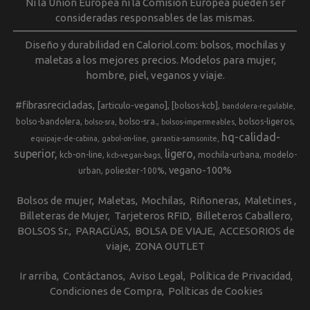
Ni la Unión Europea ni la Comisión Europea pueden ser
consideradas responsables de las mismas.
Diseño y durabilidad en Caloriol.com: bolsos, mochilas y
maletas a los mejores precios. Modelos para mujer,
hombre, piel, veganos y viaje.
#fibrasrecicladas
[articulo-vegano]
[bolsos-kcb]
bandolera-regulable
bolso-bandolera
bolso-sra.
bolsos-ligeros
bolso-sra
bolsos-impermeables
hq-calidad-
equipaje-de-cabina
gabol-on-line
garantia-samsonite
superior
ligero
kcb-on-line
mochila-urbana
modelo-
kcb-vegan-bags
vegano-100%
urban
poliester-100%
Bolsos de mujer
Maletas
Mochilas
Riñoneras
Maletines
Billeteras de Mujer
Tarjeteros RFID
Billeteros Caballero
BOLSOS Sr.
PARAGÜAS
BOLSA DE VIAJE
ACCESORIOS de
viaje
ZONA OUTLET
Ir arriba
Contáctanos
Aviso Legal
Política de Privacidad
Condiciones de Compra
Políticas de Cookies