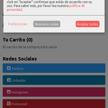
click en "Aceptar" confirmas que estás de acuerdo con su
uso.
Para saber más, por favor lea nuestra
política de
privacidad
.
Costes de Envío
GRATIS *
Preferencias
Descartar todas
Aceptar todas
Consultar Destinos
Tu Carrito (0)
El carrito de la compra está vacío
Redes Sociales
Twitter
Linkedin
Instagram
Pinterest