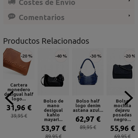
Costes de Envío
Comentarios
Productos Relacionados
-20 %
-40 %
-30 %
-20 %
Cartera
monedero
desigual half
logo...
Bolso de
Bolso half
Bolso
mano
logo denim
mochila
31,96 €
desigual
astana azul...
dejavu
kahlo
posadas
39,95 €
62,97 €
mayari...
negro...
53,97 €
89,95 €
55,96 €
89,95 €
69,95 €