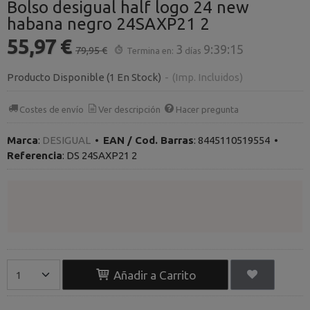
Bolso desigual half logo 24 new
habana negro 24SAXP21 2
55,97 €
3
9:39:15
79,95 €
Termina en:
días
Producto Disponible
(1 En Stock)
-
(Imp. Incluidos)
Costes de envío
Ver descripción
Hacer pregunta
Marca
:
DESIGUAL
•
EAN / Cod. Barras
:
8445110519554
•
Referencia
:
DS 24SAXP21 2
Añadir a Carrito