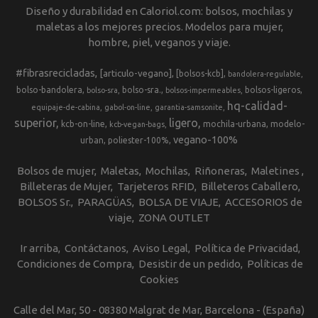
Diseño y durabilidad en Caloriol.com: bolsos, mochilas y
maletas a los mejores precios. Modelos para mujer,
hombre, piel, veganos y viaje.
#fibrasrecicladas
[articulo-vegano]
[bolsos-kcb]
bandolera-regulable
bolso-bandolera
bolso-sra.
bolsos-ligeros
bolso-sra
bolsos-impermeables
hq-calidad-
equipaje-de-cabina
gabol-on-line
garantia-samsonite
superior
ligero
kcb-on-line
mochila-urbana
modelo-
kcb-vegan-bags
vegano-100%
urban
poliester-100%
Bolsos de mujer
Maletas
Mochilas
Riñoneras
Maletines
Billeteras de Mujer
Tarjeteros RFID
Billeteros Caballero
BOLSOS Sr.
PARAGÜAS
BOLSA DE VIAJE
ACCESORIOS de
viaje
ZONA OUTLET
Ir arriba
Contáctanos
Aviso Legal
Política de Privacidad
Condiciones de Compra
Desistir de un pedido
Políticas de
Cookies
Calle del Mar, 50 - 08380 Malgrat de Mar, Barcelona - (España)