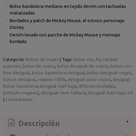
Bolso bandolera mediano en tejido denim con tachuelas
metalizadas
Bordados y patch de Mickey Mouse, el icónico personaje
Disney.
Denim lavado con parche de Mickey Mouse y mensaje
bordado
Categoría:
Bolsos de mujer
|
Tags:
bolso-sra.
hq-calidad-
superior
bolso-de-mano
bolso-desigual-de-mano
bolsos-on-
line-desigual
bolso-bandolera-desigual
bolso-desigual-negro
bolsos-desigual
vegano-100%
desigual-para-cruzar
desigual-
bolso-bandolera
desigual-half-logo
#fibrasrecicladas
[articulo-vegano]
desigual-new-habana
desigual-half-logo-24
|
Comentarios
Descripción