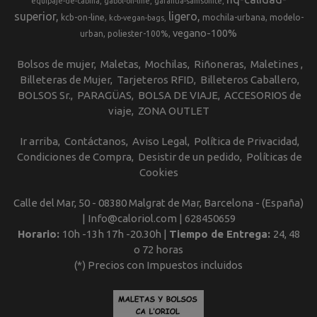
equipaje-de-cabina
gabol-on-line
garantia-samsonite
superior
ligero
kcb-on-line
mochila-urbana
modelo-
kcb-vegan-bags
vegano-100%
urban
poliester-100%
Bolsos de mujer
Maletas
Mochilas
Riñoneras
Maletines
Billeteras de Mujer
Tarjeteros RFID
Billeteros Caballero
BOLSOS Sr.
PARAGÜAS
BOLSA DE VIAJE
ACCESORIOS de
viaje
ZONA OUTLET
Ir arriba
Contáctanos
Aviso Legal
Política de Privacidad
Condiciones de Compra
Desistir de un pedido
Políticas de
Cookies
Calle del Mar, 50 - 08380 Malgrat de Mar, Barcelona - (España)
| Info@caloriol.com |
628450659
Horario:
10h -13h 17h -20.30h |
Tiempo de Entrega:
24, 48
o 72 horas
(*) Precios con Impuestos incluidos