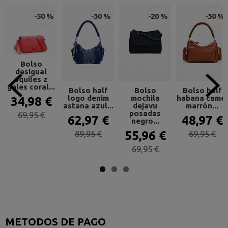
-50 %
-30 %
-20 %
-30 %
Bolso
desigual
aquiles z
gales coral...
Bolso half
Bolso
Bolso half
logo denim
mochila
habana camel
34,98 €
astana azul...
dejavu
marrón...
posadas
69,95 €
62,97 €
48,97 €
negro...
89,95 €
55,96 €
69,95 €
69,95 €
METODOS DE PAGO