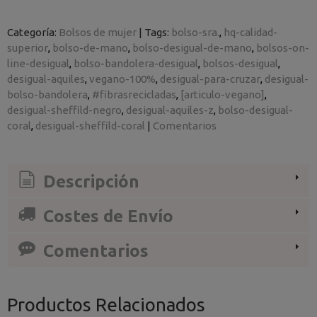
Categoría:
Bolsos de mujer
|
Tags:
bolso-sra.
hq-calidad-
superior
bolso-de-mano
bolso-desigual-de-mano
bolsos-on-
line-desigual
bolso-bandolera-desigual
bolsos-desigual
desigual-aquiles
vegano-100%
desigual-para-cruzar
desigual-
bolso-bandolera
#fibrasrecicladas
[articulo-vegano]
desigual-sheffild-negro
desigual-aquiles-z
bolso-desigual-
coral
desigual-sheffild-coral
|
Comentarios
Descripción
Costes de Envío
Comentarios
Productos Relacionados