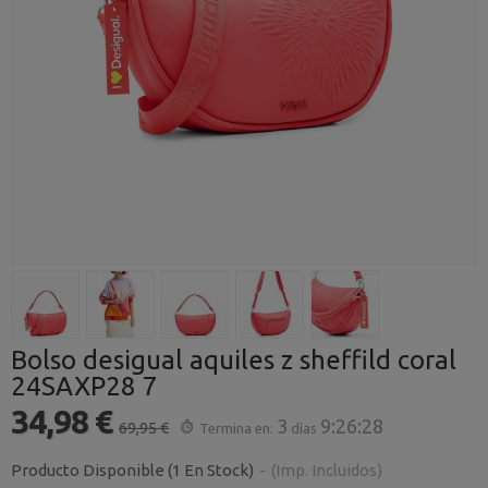
Bolso desigual aquiles z sheffild coral
24SAXP28 7
34,98 €
3
9:26:27
69,95 €
Termina en:
días
Producto Disponible
(1 En Stock)
-
(Imp. Incluidos)