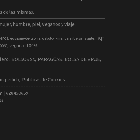
s de las mismas.
ujer, hombre, piel, veganos y viaje.
hq-
geros
equipaje-de-cabina
gabol-on-line
garantia-samsonite
vegano-100%
100%
llero
BOLSOS Sr.
PARAGÜAS
BOLSA DE VIAJE
 un pedido
Políticas de Cookies
m |
628450659
as