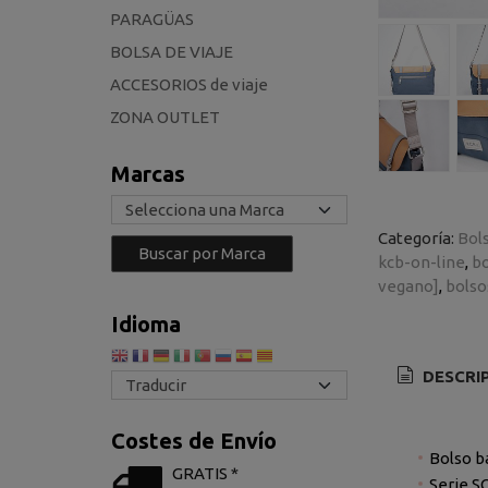
PARAGÜAS
BOLSA DE VIAJE
ACCESORIOS de viaje
ZONA OUTLET
Marcas
Categoría:
Bol
kcb-on-line
bo
vegano]
bols
Idioma
DESCRI
Costes de Envío
Bolso b
GRATIS *
Serie S