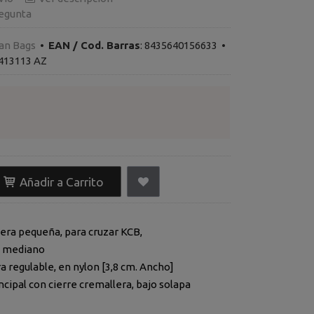
egunta
an Bags
•
EAN / Cod. Barras
:
8435640156633
•
413113 AZ
Añadir a Carrito
era pequeña, para cruzar KCB,
, mediano
a regulable, en nylon [3,8 cm. Ancho]
cipal con cierre cremallera, bajo solapa