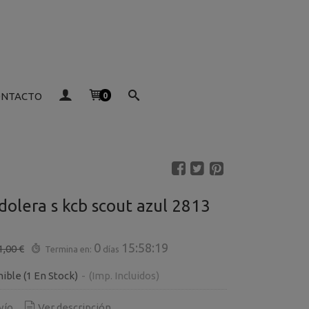
ONTACTO
0
dolera s kcb scout azul 2813
0
15:58:19
1,00 €
Termina en:
días
nible
(1 En Stock)
-
(Imp. Incluidos)
vío
Ver descripción