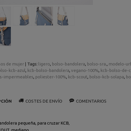
sos de mujer
|
Tags:
ligero
bolso-bandolera
bolso-sra.
modelo-ur
lso-kcb-azul
kcb-bolso-bandolera
vegano-100%
kcb-bolso-de-c
os-impermeables
poliester-100%
kcb-scout
bolso-kcb-solapa
bo
PCIÓN
COSTES DE ENVÍO
COMENTARIOS
andolera pequeña, para cruzar KCB,
COUT, mediano