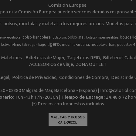
Comisión Europea.
opea ni la Comisión Europea pueden ser consideradas responsable
m: bolsos, mochilas y maletas a los mejores precios. Modelos para m
bolso-bandolera
bolso-sra.
bolsos-li
era-regulable
bolso-sra
bolsos-impermeables
ligero
kcb-on-line
mochila-urbana
modelo-urban
poliester-
kcb-vegan-bags
Maletines
Billeteras de Mujer
Tarjeteros RFID
Billeteros Caba
ACCESORIOS de viaje
ZONA OUTLET
Legal
Política de Privacidad
Condiciones de Compra
Desistir de
, 50 - 08380 Malgrat de Mar, Barcelona - (España) | Info@caloriol.co
orario:
10h -13h 17h -20.30h |
Tiempo de Entrega:
24, 48 o 72 hor
(*) Precios con Impuestos incluidos