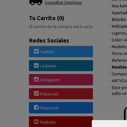
Consultar Destinos
Asa ban
Apartad
Tu Carrito (0)
Bolsill
Múltiple
El carrito de la compra está vacío
Ligeros
Redes Sociales
Color: 
Modelo:
Twitter
Forro in
Referen
Linkedin
Medida
Composi
Instagram
ARTICU
Este pr
sello v
Pinterest
Facebook
Youtube