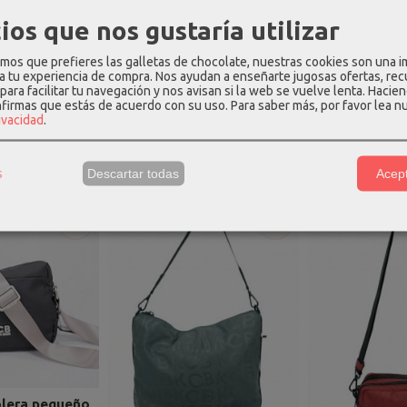
ios que nos gustaría utilizar
os que prefieres las galletas de chocolate, nuestras cookies son una 
 a tu experiencia de compra. Nos ayudan a enseñarte jugosas ofertas, re
para facilitar tu navegación y nos avisan si la web se vuelve lenta. Hacien
nfirmas que estás de acuerdo con su uso.
Para saber más, por favor lea n
rivacidad
.
os Relacionados
s
Descartar todas
Acept
-30 %
-30 %
lera pequeño