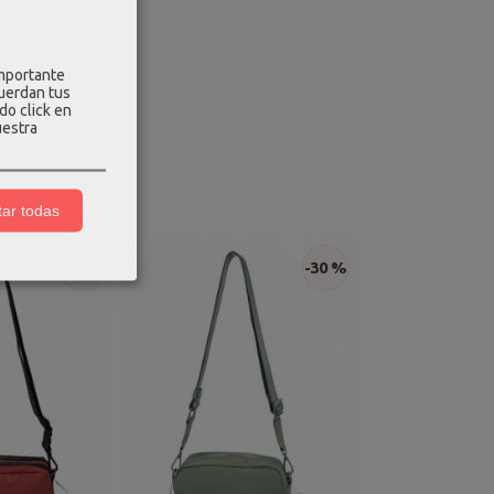
importante
cuerdan tus
do click en
uestra
ar todas
-30 %
-30 %