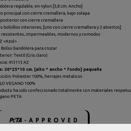
dolera regulable, en nylon [3,8 cm. Ancho]
o principal con cierre cremallera, bajo solapa
o posterior con cierre cremallera
s bolsillos interiores, [uno con cierre cremallera y 2 abiertos]
, resistentes, impermeables, modernos y comodos
AZ <Azul>
 Bolso bandolera para cruzar
terior: Textil (Gris claro)
cia: 413113 AZ
s: 20*25*10 cm. [alto * ancho * fondo] pequeña
ción: Poliester 100%, herrajes metalicos
LO VEGANO 100%
oducto ha sido confeccionado totalmente con materiales respetuos
egano PETA