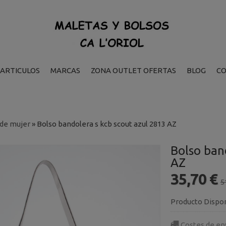
ARTICULOS
MARCAS
ZONA OUTLET OFERTAS
BLOG
C
 de mujer
»
Bolso bandolera s kcb scout azul 2813 AZ
Bolso ban
AZ
35,70 €
5
Producto Dispo
Costes de en