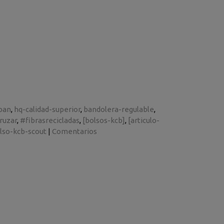
ban
hq-calidad-superior
bandolera-regulable
ruzar
#fibrasrecicladas
[bolsos-kcb]
[articulo-
lso-kcb-scout
|
Comentarios