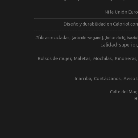
Ni la Unión Eur
Diseño y durabilidad en Caloriol.co
#fibrasrecicladas
[articulo-vegano]
[bolsos-kcb]
bandol
calidad-superior
Bolsos de mujer
Maletas
Mochilas
Riñoneras
Ir arriba
Contáctanos
Aviso 
Calle del Mar
H