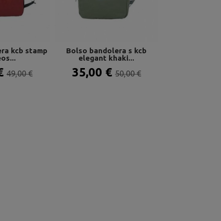
ra kcb stamp
Bolso bandolera s kcb
Bolso bandole
os...
elegant khaki...
gris 32
 €
35,00 €
35,00 
49,00 €
50,00 €