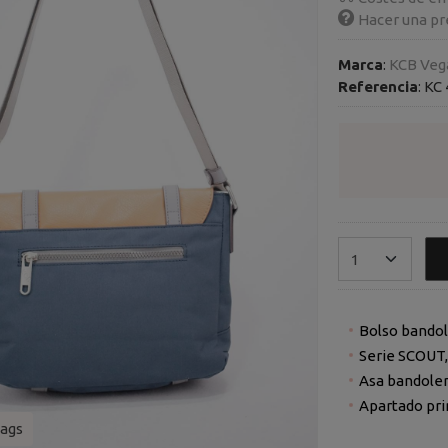
Hacer una pr
Marca
:
KCB Veg
Referencia
:
KC 
Bolso bandol
Serie SCOUT
Asa bandoler
Apartado prin
ags