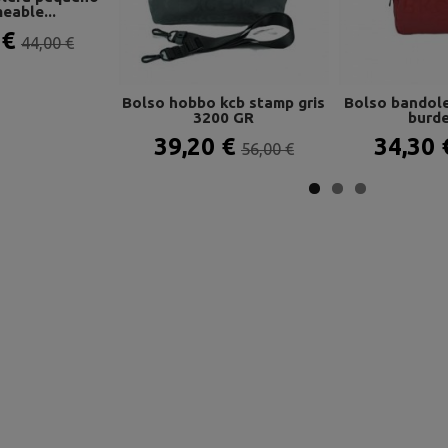
eable...
 €
44,00 €
Bolso hobbo kcb stamp gris
Bolso bandole
3200 GR
burde
39,20 €
34,30
56,00 €