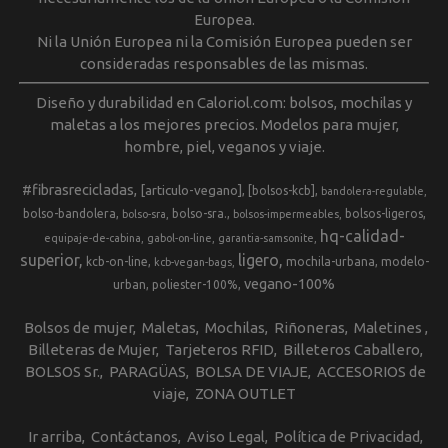
Europea.
Ni la Unión Europea ni la Comisión Europea pueden ser
consideradas responsables de las mismas.
Diseño y durabilidad en Caloriol.com: bolsos, mochilas y
maletas a los mejores precios. Modelos para mujer,
hombre, piel, veganos y viaje.
#fibrasrecicladas
[articulo-vegano]
[bolsos-kcb]
bandolera-regulable
bolso-bandolera
bolso-sra.
bolsos-ligeros
bolso-sra
bolsos-impermeables
hq-calidad-
equipaje-de-cabina
gabol-on-line
garantia-samsonite
superior
ligero
kcb-on-line
mochila-urbana
modelo-
kcb-vegan-bags
vegano-100%
urban
poliester-100%
Bolsos de mujer
Maletas
Mochilas
Riñoneras
Maletines
Billeteras de Mujer
Tarjeteros RFID
Billeteros Caballero
BOLSOS Sr.
PARAGÜAS
BOLSA DE VIAJE
ACCESORIOS de
viaje
ZONA OUTLET
Ir arriba
Contáctanos
Aviso Legal
Política de Privacidad