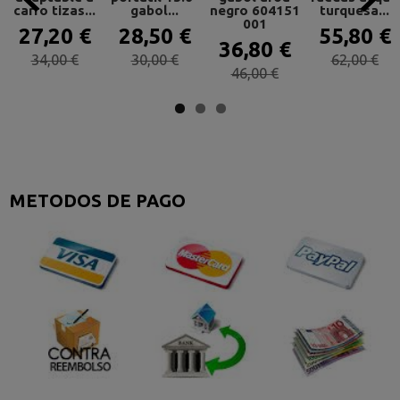
carro tizas...
gabol...
negro 604151
turquesa...
001
27,20 €
28,50 €
55,80 €
36,80 €
34,00 €
30,00 €
62,00 €
46,00 €
METODOS DE PAGO