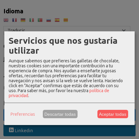
Idioma
Servicios que nos gustaría
Costes de Envío
utilizar
GRATIS *
Aunque sabemos que prefieres las galletas de chocolate,
Consultar Destinos
nuestras cookies son una importante contribución a tu
experiencia de compra. Nos ayudan a enseñarte jugosas
ofertas, recuerdan tus preferencias para facilitar tu
Tu Carrito (0)
navegación y nos avisan si la web se vuelve lenta. Haciendo
click en "Aceptar" confirmas que estás de acuerdo con su
El carrito de la compra está vacío
uso.
Para saber más, por favor lea nuestra
política de
privacidad
.
Redes Sociales
Preferencias
Descartar todas
Aceptar todas
Twitter
Linkedin