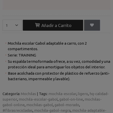
Añadir a Carrito
Mochila escolar Gabol adaptable a carro, con 2
compartimentos.
Serie: TRAINING
Su espalda termoformada ofrece, a su vez, comodidad y una
protección ideal para amortiguar los objetos del interior.
Base acolchada con protector de plástico de refuerzo (anti-
bacteriano, impermeable y lavable).
Categoría:
Mochilas
|
Tags:
mochila-escolar
ligero
hq-calidad-
superior
mochila-escolar-gabol
gabol-on-line
mochilas-
gabol-online
mochilas-gabol
gabol-morado
#fibrasrecicladas
mochila-gabol-negra
mochila-adaptable-