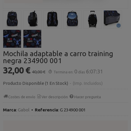
Mochila adaptable a carro training
negra 234900 001
32,00 €
0
6:07:31
40,00 €
Termina en:
días
Producto Disponible
(1 En Stock)
-
(Imp. Incluidos)
Costes de envío
Ver descripción
Hacer pregunta
Marca
:
Gabol
•
Referencia
:
G 234900 001