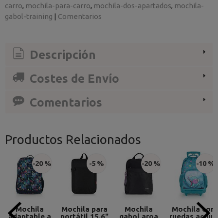
carro
mochila-para-carro
mochila-dos-apartados
mochila-
gabol-training
|
Comentarios
Descripción
Costes de Envío
Comentarios
Productos Relacionados
-20 %
-5 %
-20 %
-10 %
Mochila
Mochila para
Mochila
Mochila con
adaptable a
portátil 15.6"
gabol aroa
ruedas acqua