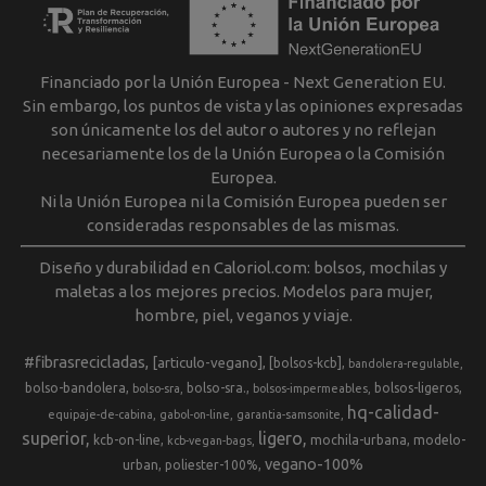
Financiado por la Unión Europea - Next Generation EU.
Sin embargo, los puntos de vista y las opiniones expresadas
son únicamente los del autor o autores y no reflejan
necesariamente los de la Unión Europea o la Comisión
Europea.
Ni la Unión Europea ni la Comisión Europea pueden ser
consideradas responsables de las mismas.
Diseño y durabilidad en Caloriol.com: bolsos, mochilas y
maletas a los mejores precios. Modelos para mujer,
hombre, piel, veganos y viaje.
#fibrasrecicladas
[articulo-vegano]
[bolsos-kcb]
bandolera-regulable
bolso-bandolera
bolso-sra.
bolsos-ligeros
bolso-sra
bolsos-impermeables
hq-calidad-
equipaje-de-cabina
gabol-on-line
garantia-samsonite
superior
ligero
kcb-on-line
mochila-urbana
modelo-
kcb-vegan-bags
vegano-100%
urban
poliester-100%