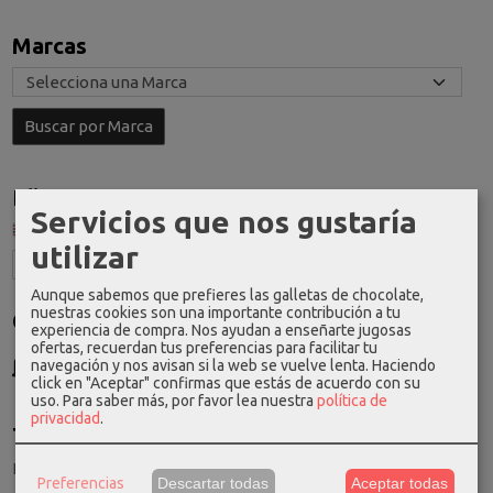
Marcas
Idioma
Servicios que nos gustaría
utilizar
Aunque sabemos que prefieres las galletas de chocolate,
nuestras cookies son una importante contribución a tu
Costes de Envío
experiencia de compra. Nos ayudan a enseñarte jugosas
ofertas, recuerdan tus preferencias para facilitar tu
GRATIS *
navegación y nos avisan si la web se vuelve lenta. Haciendo
Consultar Destinos
click en "Aceptar" confirmas que estás de acuerdo con su
uso.
Para saber más, por favor lea nuestra
política de
privacidad
.
Tu Carrito (0)
El carrito de la compra está vacío
Preferencias
Descartar todas
Aceptar todas