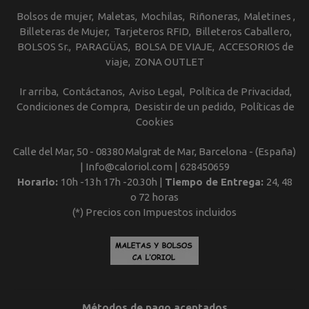
Bolsos de mujer
Maletas
Mochilas
Riñoneras
Maletines
Billeteras de Mujer
Tarjeteros RFID
Billeteros Caballero
BOLSOS Sr.
PARAGÜAS
BOLSA DE VIAJE
ACCESORIOS de
viaje
ZONA OUTLET
Ir arriba
Contáctanos
Aviso Legal
Política de Privacidad
Condiciones de Compra
Desistir de un pedido
Políticas de
Cookies
Calle del Mar, 50 - 08380 Malgrat de Mar, Barcelona - (España)
| Info@caloriol.com |
628450659
Horario:
10h -13h 17h -20.30h |
Tiempo de Entrega:
24, 48
o 72 horas
(*) Precios con Impuestos incluidos
Métodos de pago aceptados