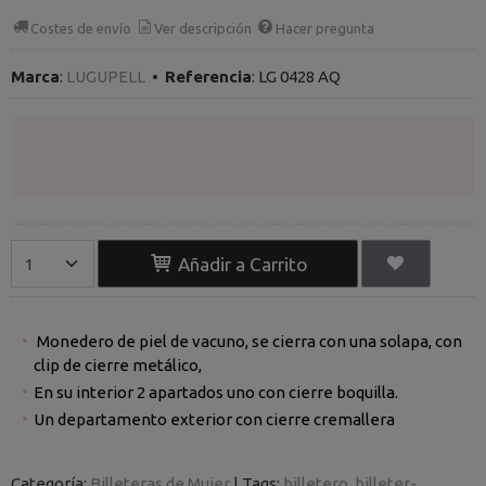
Costes de envío
Ver descripción
Hacer pregunta
Marca
:
LUGUPELL
•
Referencia
:
LG 0428 AQ
Añadir a Carrito
Monedero de piel de vacuno, se cierra con una solapa, con
clip de cierre metálico,
En su interior 2 apartados uno con cierre boquilla.
Un departamento exterior con cierre cremallera
Categoría:
Billeteras de Mujer
|
Tags:
billetero
billeter-