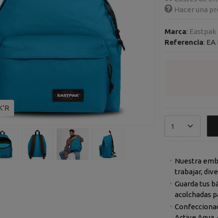
Hacer una pr
Marca
:
Eastpak
Referencia
:
EA 
K'R
Nuestra embl
trabajar, div
Guarda tus bá
acolchadas p
Confeccionad
Active Aqua,