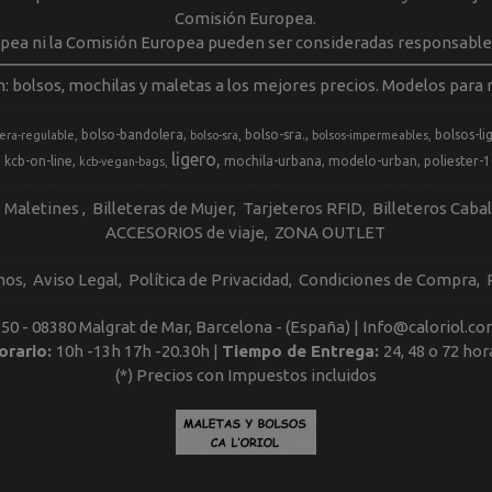
Comisión Europea.
opea ni la Comisión Europea pueden ser consideradas responsable
m: bolsos, mochilas y maletas a los mejores precios. Modelos para m
bolso-bandolera
bolso-sra.
bolsos-li
era-regulable
bolso-sra
bolsos-impermeables
ligero
kcb-on-line
mochila-urbana
modelo-urban
poliester-
kcb-vegan-bags
Maletines
Billeteras de Mujer
Tarjeteros RFID
Billeteros Caba
ACCESORIOS de viaje
ZONA OUTLET
nos
Aviso Legal
Política de Privacidad
Condiciones de Compra
, 50 - 08380 Malgrat de Mar, Barcelona - (España) | Info@caloriol.co
orario:
10h -13h 17h -20.30h |
Tiempo de Entrega:
24, 48 o 72 hor
(*) Precios con Impuestos incluidos