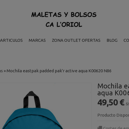
ARTICULOS
MARCAS
ZONA OUTLET OFERTAS
BLOG
C
as
»
Mochila eastpak padded pak'r active aqua K00620 N86
Mochila e
aqua K00
49,50 €
5
Producto Dispo
Costes de en