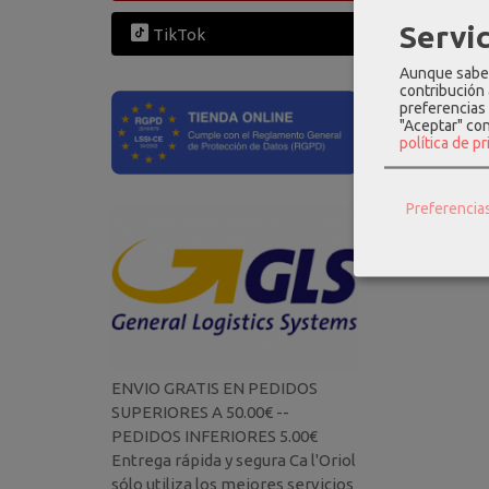
Servic
TikTok
Aunque sabem
contribución
preferencias 
"Aceptar" co
política de p
Tarjetero
slimw
Preferencia
69,00
ENVIO GRATIS EN PEDIDOS
SUPERIORES A 50.00€ --
PEDIDOS INFERIORES 5.00€
Entrega rápida y segura Ca l'Oriol
sólo utiliza los mejores servicios