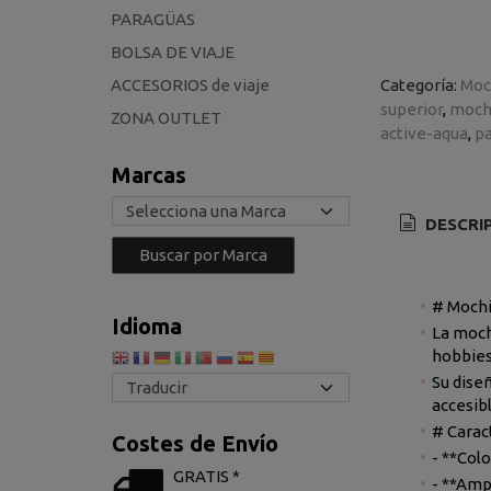
PARAGÜAS
BOLSA DE VIAJE
ACCESORIOS de viaje
Categoría:
Moc
superior
moch
ZONA OUTLET
active-aqua
pa
Marcas
DESCRI
# Mochi
Idioma
La mochi
hobbies
Su dise
accesib
# Carac
Costes de Envío
- **Col
GRATIS *
- **Amp