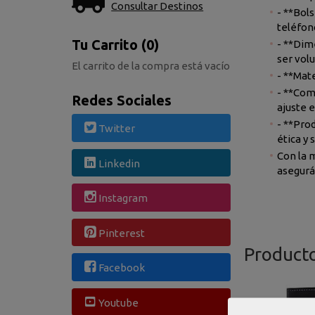
Consultar Destinos
- **Bols
teléfon
Tu Carrito (0)
- **Dim
ser vol
El carrito de la compra está vacío
- **Mat
- **Com
Redes Sociales
ajuste 
- **Pro
Twitter
ética y 
Con la m
Linkedin
asegurán
Instagram
Pinterest
Product
Facebook
Youtube