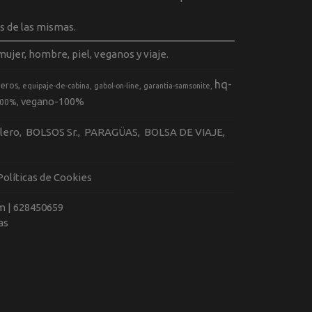
s de las mismas.
ujer, hombre, piel, veganos y viaje.
hq-
geros
equipaje-de-cabina
gabol-on-line
garantia-samsonite
vegano-100%
100%
llero
BOLSOS Sr.
PARAGÜAS
BOLSA DE VIAJE
Políticas de Cookies
m |
628450659
as