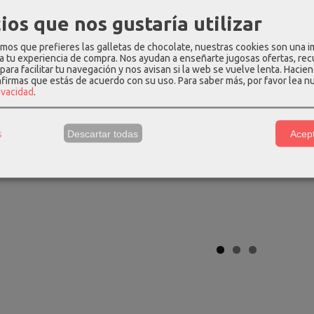
ios que nos gustaría utilizar
os que prefieres las galletas de chocolate, nuestras cookies son una 
 a tu experiencia de compra. Nos ayudan a enseñarte jugosas ofertas, re
para facilitar tu navegación y nos avisan si la web se vuelve lenta. Hacien
nfirmas que estás de acuerdo con su uso.
Para saber más, por favor lea n
rivacidad
.
 rfid secrid
Maleta mediana airconic
Mochila kiplin
allet...
spinner 4...
prin
s
Descartar todas
Acept
 €
154,70 €
42,45
69,00 €
170,00 €