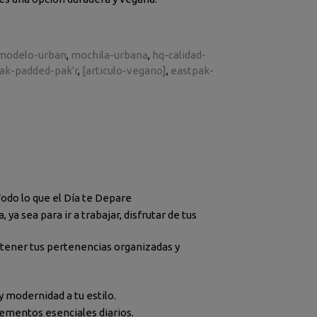
modelo-urban
mochila-urbana
hq-calidad-
ak-padded-pak'r
[articulo-vegano]
eastpak-
Todo lo que el Día te Depare
a sea para ir a trabajar, disfrutar de tus
ntener tus pertenencias organizadas y
y modernidad a tu estilo.
lementos esenciales diarios.