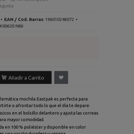
egunta
•
EAN / Cod. Barras
:
196010248072
•
K00620 N86
Añadir a Carrito
emática mochila Eastpak es perfecta para
ertirte o afrontar todo lo que el día te depare.
sicos en el bolsillo delantero y ajusta las correas
ara mayor comodidad.
a en 100 % poliéster y disponible en color
 es una opción duradera y vegana.