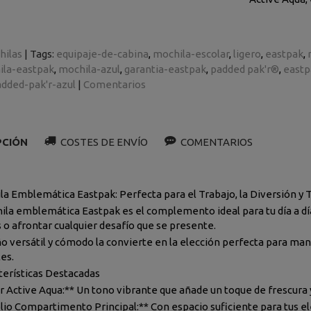
hilas
|
Tags:
equipaje-de-cabina
mochila-escolar
ligero
eastpak
ila-eastpak
mochila-azul
garantia-eastpak
padded pak'r®
eastp
dded-pak'r-azul
|
Comentarios
PCIÓN
COSTES DE ENVÍO
COMENTARIOS
la Emblemática Eastpak: Perfecta para el Trabajo, la Diversión y 
la emblemática Eastpak es el complemento ideal para tu día a día, y
 o afrontar cualquier desafío que se presente.
ño versátil y cómodo la convierte en la elección perfecta para ma
les.
terísticas Destacadas
or Active Aqua:** Un tono vibrante que añade un toque de frescura 
lio Compartimento Principal:** Con espacio suficiente para tus e