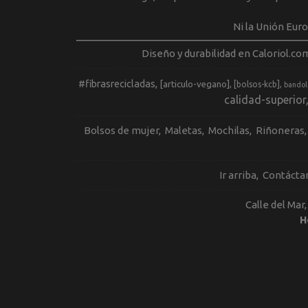
Ni la Unión Eur
Diseño y durabilidad en Caloriol.co
#fibrasrecicladas
[articulo-vegano]
[bolsos-kcb]
bandol
calidad-superior
Bolsos de mujer
Maletas
Mochilas
Riñoneras
Ir arriba
Contácta
Calle del Mar
H