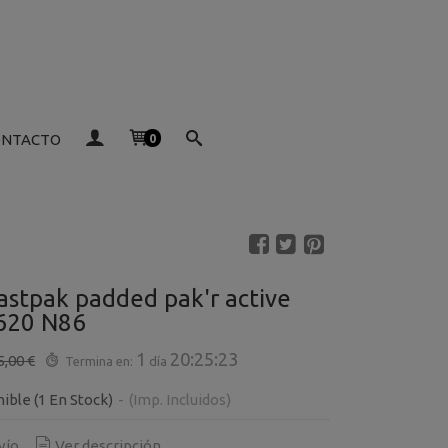
ONTACTO
0
astpak padded pak'r active
620 N86
1
20:25:23
5,00 €
Termina en:
día
nible
(1 En Stock)
-
(Imp. Incluidos)
vío
Ver descripción