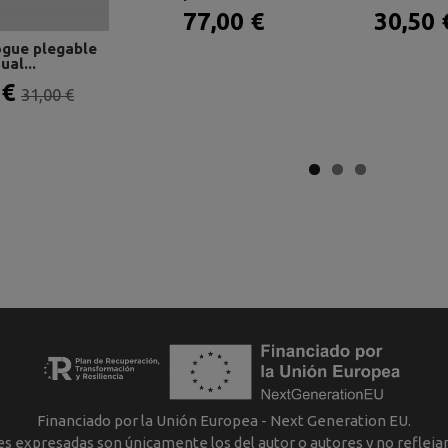
77,00 €
30,50
gue plegable
ual...
 €
31,00 €
Financiado por la Unión Europea - Next Generation EU.
nes expresadas son únicamente los del autor o autores y no reflej