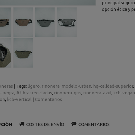
principal seguro
opción ética y pr
oneras
|
Tags:
ligero
rinonera
modelo-urban
hq-calidad-superior
a-negra
#fibrasrecicladas
rinonera-gris
rinonera-azul
kcb-vegan
ron
kcb-vertical
|
Comentarios
PCIÓN
COSTES DE ENVÍO
COMENTARIOS