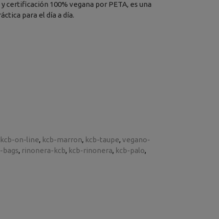
 y certificación 100% vegana por PETA, es una
áctica para el día a día.
kcb-on-line
kcb-marron
kcb-taupe
vegano-
-bags
rinonera-kcb
kcb-rinonera
kcb-palo