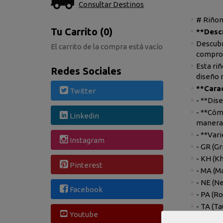
Consultar Destinos
# Riñon
Tu Carrito (0)
**Descr
Descubr
El carrito de la compra está vacío
comprom
Esta ri
Redes Sociales
diseño
**Carac
Twitter
- **Dis
- **Cóm
Linkedin
manera 
- **Var
Instagram
- GR (Gr
- KH (K
Pinterest
- MA (M
- NE (N
Facebook
- PA (R
- TA (T
Youtube
**Espec