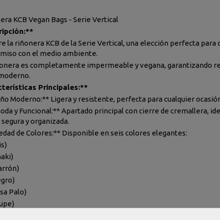
era KCB Vegan Bags - Serie Vertical
ipción:**
e la riñonera KCB de la Serie Vertical, una elección perfecta para 
iso con el medio ambiente.
ñonera es completamente impermeable y vegana, garantizando resi
 moderno.
terísticas Principales:**
eño Moderno:** Ligera y resistente, perfecta para cualquier ocasió
oda y Funcional:** Apartado principal con cierre de cremallera, ide
segura y organizada.
iedad de Colores:** Disponible en seis colores elegantes:
is)
haki)
arrón)
egro)
osa Palo)
aupe)
ificaciones Técnicas:**