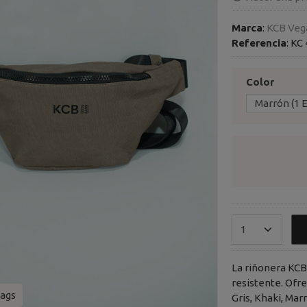
Marca
:
KCB Veg
Referencia
:
KC
Color
La riñonera KCB 
resistente. Ofr
ags
Gris, Khaki, Ma