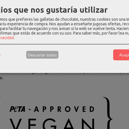
elo:** Riñonera
ios que nos gustaría utilizar
das:** 16 cm (alto) x 32 cm (ancho) x 4 cm (fondo)
o Interior:** Textil (Gris claro)
os que prefieres las galletas de chocolate, nuestras cookies son una 
 a tu experiencia de compra. Nos ayudan a enseñarte jugosas ofertas, re
erencia:** 4W3326
para facilitar tu navegación y nos avisan si la web se vuelve lenta. Hacien
posición:** Poliéster y herrajes metálicos
nfirmas que estás de acuerdo con su uso.
Para saber más, por favor lea n
rivacidad
.
tificación Vegana:** Este producto es 100% vegano, confeccionado
s y certificado con el sello vegano PETA.
ados:**
s
Descartar todas
Acept
pieza:** No se puede lavar a máquina. Para limpiar manchas, util
 Prueba primero en una zona no visible para verificar la respuesta 
a riñonera KCB Vegan Bags de la Serie Hook para un accesorio que co
o.