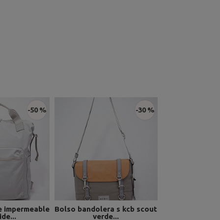
-50 %
-30 %
e impermeable
Bolso bandolera s kcb scout
de...
verde...