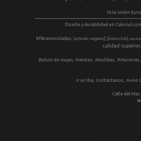
Ni la Unión Eur
Diseño y durabilidad en Caloriol.co
#fibrasrecicladas
[articulo-vegano]
[bolsos-kcb]
bandol
calidad-superior
Bolsos de mujer
Maletas
Mochilas
Riñoneras
Ir arriba
Contáctanos
Aviso 
Calle del Mar
H