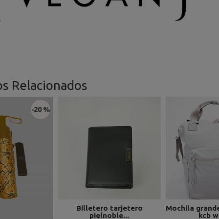
os Relacionados
-20 %
Billetero tarjetero
Mochila grand
pielnoble...
kcb wi