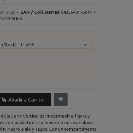
an Bags
•
EAN / Cod. Barras
:
8435640175047
•
 4W3326 MA
Añadir a Carrito
de la Serie Vertical es impermeable, ligera y
ece comodidad y estilo moderno en seis colores:
rrón, Negro, Palo y Taupe. Con un compartimento