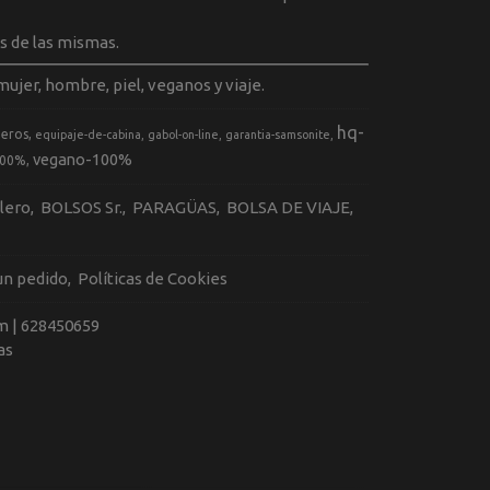
s de las mismas.
ujer, hombre, piel, veganos y viaje.
hq-
geros
equipaje-de-cabina
gabol-on-line
garantia-samsonite
vegano-100%
100%
llero
BOLSOS Sr.
PARAGÜAS
BOLSA DE VIAJE
 un pedido
Políticas de Cookies
m |
628450659
as