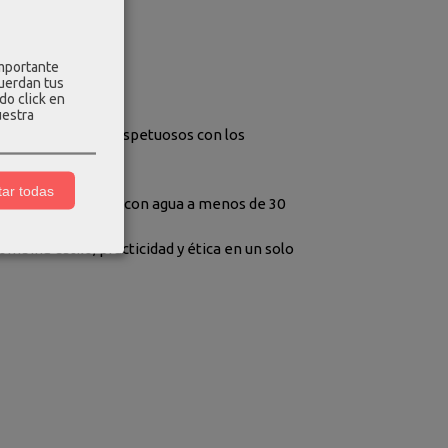
importante
cuerdan tus
do click en
uestra
 con materiales respetuosos con los
ar todas
iza un paño húmedo con agua a menos de 30
del material.
mbina estilo, practicidad y ética en un solo