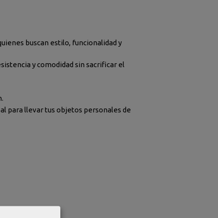
quienes buscan estilo, funcionalidad y
stencia y comodidad sin sacrificar el
n.
al para llevar tus objetos personales de