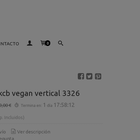
ONTACTO
0
kcb vegan vertical 3326
1
17:58:11
9,00 €
Termina en:
día
p. Incluidos)
vío
Ver descripción
egunta