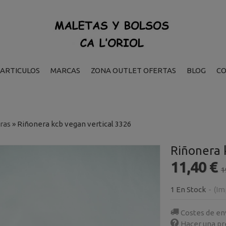
ARTICULOS
MARCAS
ZONA OUTLET OFERTAS
BLOG
C
ras
»
Riñonera kcb vegan vertical 3326
Riñonera 
11,40 €
1
1 En Stock
-
(Im
Costes de en
Hacer una pr