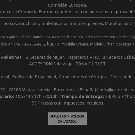
Comisión Europea.
opea ni la Comisión Europea pueden ser consideradas responsable
m: bolsos, mochilas y maletas a los mejores precios. Modelos para m
bolso-bandolera
bolso-sra.
bolsos-li
era-regulable
bolso-sra
bolsos-impermeables
ligero
kcb-on-line
mochila-urbana
modelo-urban
poliester-
kcb-vegan-bags
Maletines
Billeteras de Mujer
Tarjeteros RFID
Billeteros Caba
ACCESORIOS de viaje
ZONA OUTLET
Legal
Política de Privacidad
Condiciones de Compra
Desistir de
, 50 - 08380 Malgrat de Mar, Barcelona - (España) | Info@caloriol.co
orario:
10h -13h 17h -20.30h |
Tiempo de Entrega:
24, 48 o 72 hor
(*) Precios con Impuestos incluidos