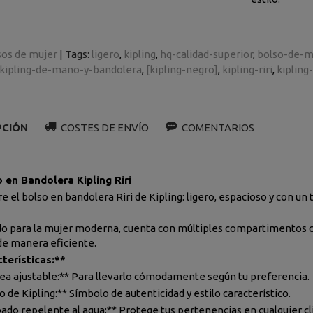
sos de mujer
|
Tags:
ligero
kipling
hq-calidad-superior
bolso-de-
kipling-de-mano-y-bandolera
[kipling-negro]
kipling-riri
kipling
PCIÓN
COSTES DE ENVÍO
COMENTARIOS
 en Bandolera Kipling Riri
e el bolso en bandolera Riri de Kipling: ligero, espacioso y con u
o para la mujer moderna, cuenta con múltiples compartimentos co
 de manera eficiente.
terísticas:**
rea ajustable:** Para llevarlo cómodamente según tu preferencia.
 de Kipling:** Símbolo de autenticidad y estilo característico.
bado repelente al agua:** Protege tus pertenencias en cualquier cl