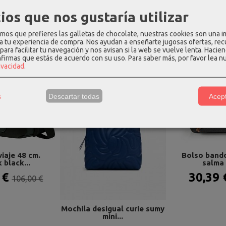
ios que nos gustaría utilizar
os Relacionados
os que prefieres las galletas de chocolate, nuestras cookies son una 
 a tu experiencia de compra. Nos ayudan a enseñarte jugosas ofertas, re
para facilitar tu navegación y nos avisan si la web se vuelve lenta. Hacien
-5 %
-30 %
nfirmas que estás de acuerdo con su uso.
Para saber más, por favor lea n
rivacidad
.
s
Descartar todas
Acept
viaje 48 cm.
Bolso bando
 black...
salma g
 €
30,39
106,00 €
Mochila desigual curie sumy
mini...