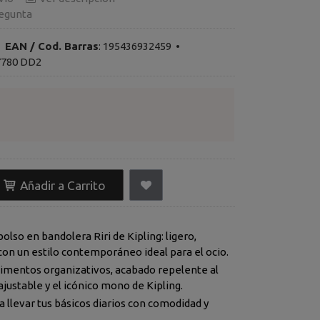
egunta
•
EAN / Cod. Barras
:
195436932459
•
7780 DD2
Añadir a Carrito
olso en bandolera Riri de Kipling: ligero,
con un estilo contemporáneo ideal para el ocio.
mentos organizativos, acabado repelente al
ajustable y el icónico mono de Kipling.
 llevar tus básicos diarios con comodidad y