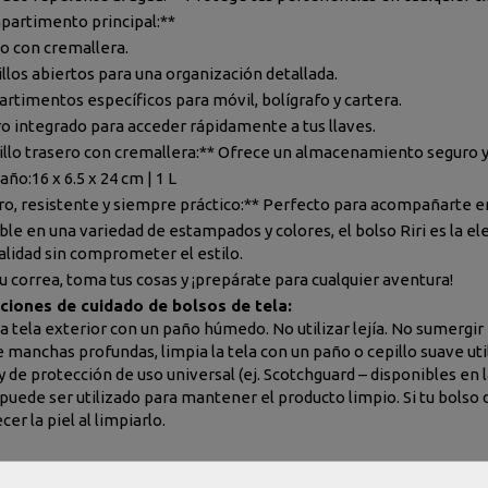
partimento principal:**
lo con cremallera.
illos abiertos para una organización detallada.
rtimentos específicos para móvil, bolígrafo y cartera.
ro integrado para acceder rápidamente a tus llaves.
sillo trasero con cremallera:** Ofrece un almacenamiento seguro y
año:
16 x 6.5 x 24 cm | 1 L
ro, resistente y siempre práctico:** Perfecto para acompañarte en t
ble en una variedad de estampados y colores, el bolso Riri es la el
alidad sin comprometer el estilo.
su correa, toma tus cosas y ¡prepárate para cualquier aventura!
cciones de cuidado de bolsos de tela:
la tela exterior con un paño húmedo. No utilizar lejía. No sumergir
e manchas profundas, limpia la tela con un paño o cepillo suave uti
y de protección de uso universal (ej. Scotchguard – disponibles e
 puede ser utilizado para mantener el producto limpio. Si tu bolso 
r la piel al limpiarlo.