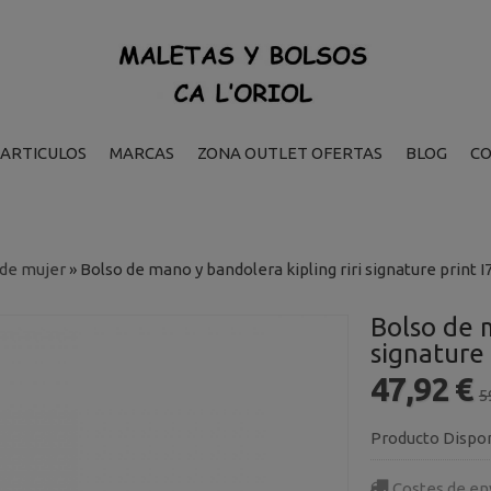
ARTICULOS
MARCAS
ZONA OUTLET OFERTAS
BLOG
C
 de mujer
»
Bolso de mano y bandolera kipling riri signature print 
Bolso de m
signature
47,92 €
5
Producto Dispo
Costes de en