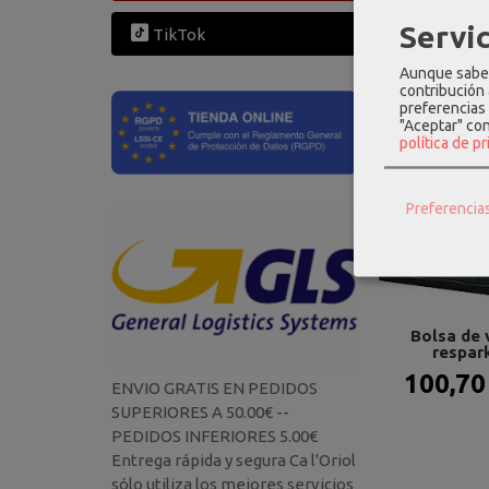
Servic
TikTok
Product
Aunque sabem
contribución
preferencias 
"Aceptar" co
política de p
Preferencia
Bolsa de 
respark
100,70
ENVIO GRATIS EN PEDIDOS
SUPERIORES A 50.00€ --
PEDIDOS INFERIORES 5.00€
Entrega rápida y segura Ca l'Oriol
sólo utiliza los mejores servicios