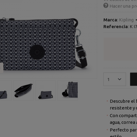
Hacer una pr
Marca
:
Kipling
Referencia
:
K I
I
Descubre el b
resistente y 
Con comparti
agua, correa 
Perfecto para
estilo.