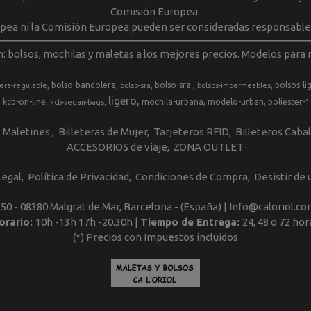
Comisión Europea.
opea ni la Comisión Europea pueden ser consideradas responsable
m: bolsos, mochilas y maletas a los mejores precios. Modelos para m
bolso-bandolera
bolso-sra.
bolsos-li
era-regulable
bolso-sra
bolsos-impermeables
ligero
kcb-on-line
mochila-urbana
modelo-urban
poliester-
kcb-vegan-bags
Maletines
Billeteras de Mujer
Tarjeteros RFID
Billeteros Caba
ACCESORIOS de viaje
ZONA OUTLET
Legal
Política de Privacidad
Condiciones de Compra
Desistir de
, 50 - 08380 Malgrat de Mar, Barcelona - (España) | Info@caloriol.co
orario:
10h -13h 17h -20.30h |
Tiempo de Entrega:
24, 48 o 72 hor
(*) Precios con Impuestos incluidos