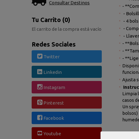
Consultar Destinos
- **Com
- Bolsil
Tu Carrito (0)
- 4 bols
- Compa
El carrito de la compra está vacío
- Llave
- **Bol
Redes Sociales
- **Tam
Twitter
- **Lige
Disponi
funcion
Linkedin
Ajusta 
Instru
Instagram
Limpia 
casos d
Pinterest
Un spra
bolsos)
Facebook
humedece
Youtube