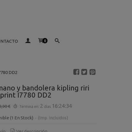
ONTACTO
0
I7780 DD2
ano y bandolera kipling riri
 print I7780 DD2
2
16:24:33
9,90 €
Termina en:
días
nible
(1 En Stock)
-
(Imp. Incluidos)
vío
Ver descripción