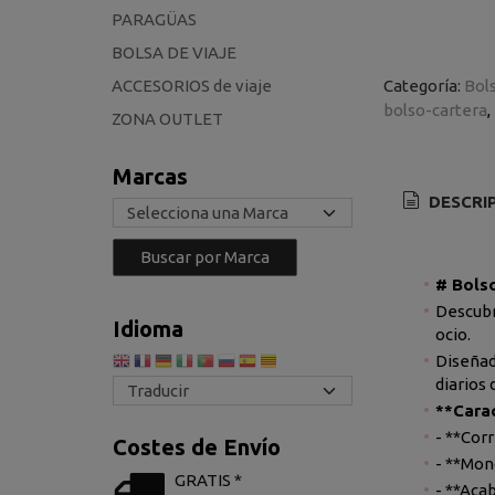
PARAGÜAS
BOLSA DE VIAJE
ACCESORIOS de viaje
Categoría:
Bol
bolso-cartera
ZONA OUTLET
Marcas
DESCRI
# Bolso
Descubr
Idioma
ocio.
Diseñad
diarios
**Carac
- **Cor
Costes de Envío
- **Mono
GRATIS *
- **Aca