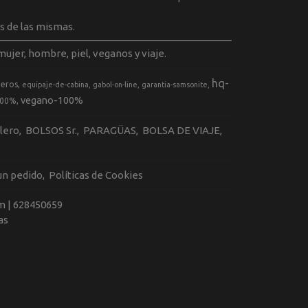
s de las mismas.
ujer, hombre, piel, veganos y viaje.
hq-
geros
equipaje-de-cabina
gabol-on-line
garantia-samsonite
vegano-100%
100%
llero
BOLSOS Sr.
PARAGÜAS
BOLSA DE VIAJE
 un pedido
Políticas de Cookies
m |
628450659
as