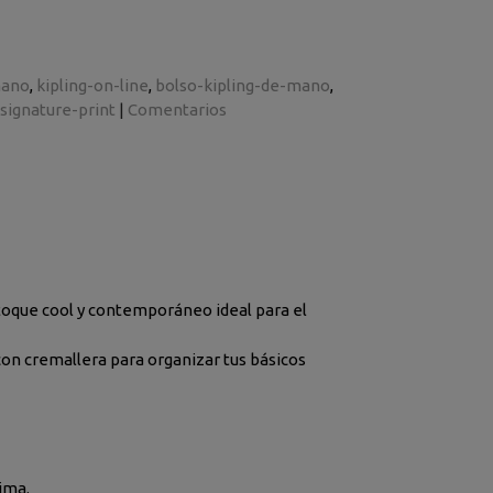
mano
kipling-on-line
bolso-kipling-de-mano
-signature-print
|
Comentarios
n toque cool y contemporáneo ideal para el
n cremallera para organizar tus básicos
ima.