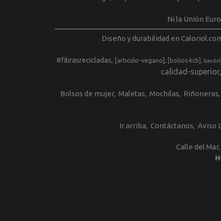
Ni la Unión Eur
Diseño y durabilidad en Caloriol.co
#fibrasrecicladas
[articulo-vegano]
[bolsos-kcb]
bandol
calidad-superior
Bolsos de mujer
Maletas
Mochilas
Riñoneras
Ir arriba
Contáctanos
Aviso 
Calle del Mar
H