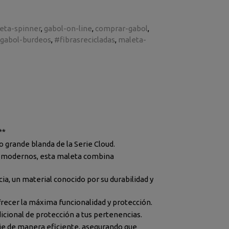
eta-spinner
gabol-on-line
comprar-gabol
gabol-burdeos
#fibrasrecicladas
maleta-
**
 grande blanda de la Serie Cloud.
os modernos, esta maleta combina
ia, un material conocido por su durabilidad y
frecer la máxima funcionalidad y protección.
dicional de protección a tus pertenencias.
aje de manera eficiente, asegurando que