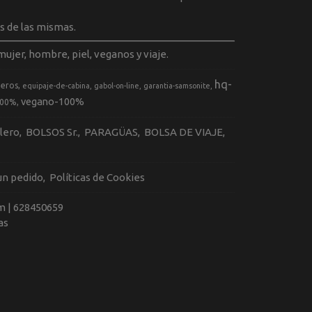
s de las mismas.
ujer, hombre, piel, veganos y viaje.
hq-
geros
equipaje-de-cabina
gabol-on-line
garantia-samsonite
vegano-100%
100%
llero
BOLSOS Sr.
PARAGÜAS
BOLSA DE VIAJE
 un pedido
Políticas de Cookies
m |
628450659
as