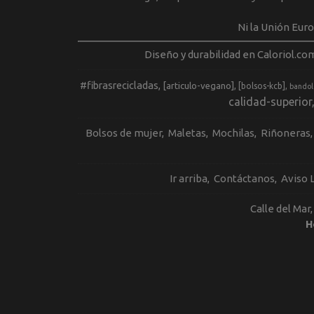
Ni la Unión Eur
Diseño y durabilidad en Caloriol.co
#fibrasrecicladas
[articulo-vegano]
[bolsos-kcb]
bandol
calidad-superior
Bolsos de mujer
Maletas
Mochilas
Riñoneras
Ir arriba
Contáctanos
Aviso 
Calle del Mar
H