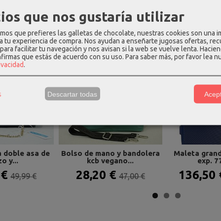
ios que nos gustaría utilizar
os Relacionados
os que prefieres las galletas de chocolate, nuestras cookies son una 
 a tu experiencia de compra. Nos ayudan a enseñarte jugosas ofertas, re
para facilitar tu navegación y nos avisan si la web se vuelve lenta. Hacien
-35 %
-40 %
nfirmas que estás de acuerdo con su uso.
Para saber más, por favor lea n
rivacidad
.
s
Descartar todas
Acept
 doble asa de
Bolso de mano y bandolera
Maleta gran
o y...
kcb vegano...
exp. 77
 €
28,20 €
136,50
49,99 €
47,00 €