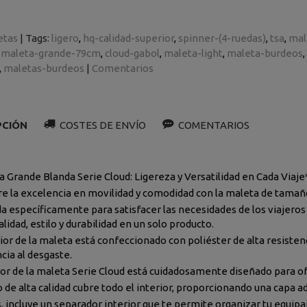
etas
|
Tags:
ligero
hq-calidad-superior
spinner-(4-ruedas)
tsa
mal
maleta-grande-79cm
cloud-gabol
maleta-light
maleta-burdeos
maletas-burdeos
|
Comentarios
PCIÓN
COSTES DE ENVÍO
COMENTARIOS
a Grande Blanda Serie Cloud: Ligereza y Versatilidad en Cada Viaje
e la excelencia en movilidad y comodidad con la maleta de tamaño
a específicamente para satisfacer las necesidades de los viajer
lidad, estilo y durabilidad en un solo producto.
ior de la maleta está confeccionado con poliéster de alta resistenc
cia al desgaste.
rior de la maleta Serie Cloud está cuidadosamente diseñado para o
o de alta calidad cubre todo el interior, proporcionando una capa a
 incluye un separador interior que te permite organizar tu equip