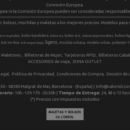
Comisión Europea.
opea ni la Comisión Europea pueden ser consideradas responsable
m: bolsos, mochilas y maletas a los mejores precios. Modelos para m
bolso-bandolera
bolso-sra.
bolsos-li
era-regulable
bolso-sra
bolsos-impermeables
ligero
kcb-on-line
mochila-urbana
modelo-urban
poliester-
kcb-vegan-bags
Maletines
Billeteras de Mujer
Tarjeteros RFID
Billeteros Caba
ACCESORIOS de viaje
ZONA OUTLET
Legal
Política de Privacidad
Condiciones de Compra
Desistir de
, 50 - 08380 Malgrat de Mar, Barcelona - (España) | Info@caloriol.co
orario:
10h -13h 17h -20.30h |
Tiempo de Entrega:
24, 48 o 72 hor
(*) Precios con Impuestos incluidos