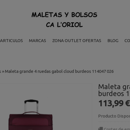
ARTICULOS
MARCAS
ZONA OUTLET OFERTAS
BLOG
C
s
»
Maleta grande 4 ruedas gabol cloud burdeos 114047 026
Maleta gr
burdeos 
113,99 
Producto Dispo
Costes de en