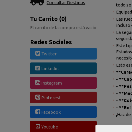
Consultar Destinos
todo se
Equipad
Tu Carrito (0)
Las rue
incluso
El carrito de la compra está vacío
La segu
segurid
Redes Sociales
Este ti
Estados 
Twitter
necesit
Esto as
Linkedin
**Carac
- **Cap
Instagram
- **Pes
- **Med
Pinterest
- **Co
- **Ref
Facebook
¡Haz de
Youtube