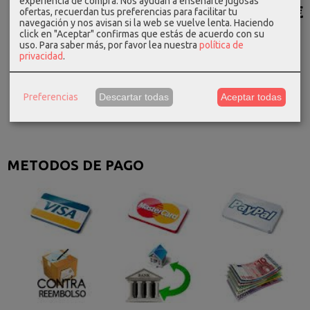
experiencia de compra. Nos ayudan a enseñarte jugosas
piel
34,39 €
25,19 €
38,39 €
ofertas, recuerdan tus preferencias para facilitar tu
caballero...
navegación y nos avisan si la web se vuelve lenta. Haciendo
42,99 €
35,99 €
47,99 €
click en "Aceptar" confirmas que estás de acuerdo con su
35,00 €
uso.
Para saber más, por favor lea nuestra
política de
privacidad
.
Preferencias
Descartar todas
Aceptar todas
METODOS DE PAGO