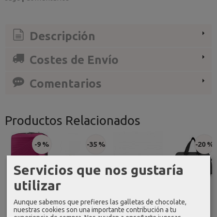
Descripción
Costes de Envío
Comentarios
Productos Relacionados
-20 %
-30 %
-20 %
Servicios que nos gustaría
utilizar
Bolso de
Bolso
Bolso
mano y
bandolera
bandolera
Aunque sabemos que prefieres las galletas de chocolate,
bandolera
don algodon
don algodon
nuestras cookies son una importante contribución a tu
gabol...
gris...
verde...
Billetero biba