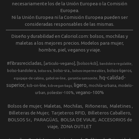
necesariamente los de la Unión Europea o la Comisión
Europea.
Ni la Unión Europea ni la Comisión Europea pueden ser
consideradas responsables de las mismas.
Diseño y durabilidad en Caloriol.com: bolsos, mochilas y
maletas a los mejores precios. Modelos para mujer,
hombre, piel, veganos y viaje.
#fibrasrecicladas
[articulo-vegano]
[bolsos-kcb]
bandolera-regulable
bolso-bandolera
bolso-sra.
bolsos-ligeros
bolso-sra
bolsos-impermeables
hq-calidad-
equipaje-de-cabina
gabol-on-line
garantia-samsonite
superior
ligero
kcb-on-line
mochila-urbana
modelo-
kcb-vegan-bags
vegano-100%
urban
poliester-100%
Bolsos de mujer
Maletas
Mochilas
Riñoneras
Maletines
Billeteras de Mujer
Tarjeteros RFID
Billeteros Caballero
BOLSOS Sr.
PARAGÜAS
BOLSA DE VIAJE
ACCESORIOS de
viaje
ZONA OUTLET