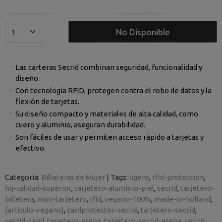
No Disponible
Las carteras Secrid combinan seguridad, funcionalidad y
diseño.
Con tecnología RFID, protegen contra el robo de datos y la
flexión de tarjetas.
Su diseño compacto y materiales de alta calidad, como
cuero y aluminio, aseguran durabilidad.
Son fáciles de usar y permiten acceso rápido a tarjetas y
efectivo.
Categoría:
Billeteras de Mujer
|
Tags:
ligero
rfid-proteccion
hq-calidad-superior
tarjetero-aluminio-piel
secrid
tarjetero-
billetera
mini-tarjetero
rfid
vegano-100%
made-in-holland
[articulo-vegano]
cardprotector-secrid
tarjetero-secrid
secrid-sand
tarjetero-arena
tarjetero-secrid-arena
secrid-