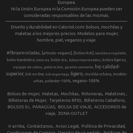
Europea.
Ni la Unión Europea ni la Comisión Europea pueden ser
consideradas responsables de las mismas.
Diseño y durabilidad en Caloriol.com: bolsos, mochilas y
maletas a los mejores precios. Modelos para mujer,
hombre, piel, veganos y viaje.
#fibrasrecicladas
[articulo-vegano]
[bolsos-kcb]
bandolera-regulable
bolso-bandolera
bolso-sra.
bolsos-ligeros
bolso-sra
bolsos-impermeables
hq-calidad-
equipaje-de-cabina
gabol-on-line
garantia-samsonite
superior
ligero
kcb-on-line
mochila-urbana
modelo-
kcb-vegan-bags
vegano-100%
urban
poliester-100%
Bolsos de mujer
Maletas
Mochilas
Riñoneras
Maletines
Billeteras de Mujer
Tarjeteros RFID
Billeteros Caballero
BOLSOS Sr.
PARAGÜAS
BOLSA DE VIAJE
ACCESORIOS de
viaje
ZONA OUTLET
Ir arriba
Contáctanos
Aviso Legal
Política de Privacidad
Condiciones de Compra
Desistir de un pedido
Políticas de