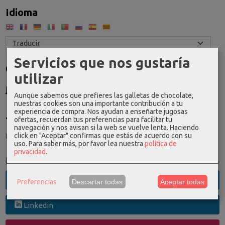
Idioma
Servicios que nos gustaría
Costes de Envío
utilizar
GRATIS *
Consultar Destinos
Aunque sabemos que prefieres las galletas de chocolate,
nuestras cookies son una importante contribución a tu
experiencia de compra. Nos ayudan a enseñarte jugosas
Tu Carrito (0)
ofertas, recuerdan tus preferencias para facilitar tu
navegación y nos avisan si la web se vuelve lenta. Haciendo
click en "Aceptar" confirmas que estás de acuerdo con su
El carrito de la compra está vacío
uso.
Para saber más, por favor lea nuestra
política de
privacidad
.
Redes Sociales
Twitter
Preferencias
Descartar todas
Aceptar todas
Linkedin