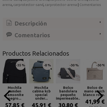
arena
carprotector-sand
carprotector-arena
|
Comentarios
Descripción
Comentarios
Productos Relacionados
-35 %
-8 %
-30 %
-30 %
Mochila
Mochila
Bolso
Bolso de
camden
cabina kcb
bandolera
mano amichi
samsonite
special
pequeño
blanco roto...
negro...
under...
impermeable...
41,99 €
57,85 €
45,91 €
30,80 €