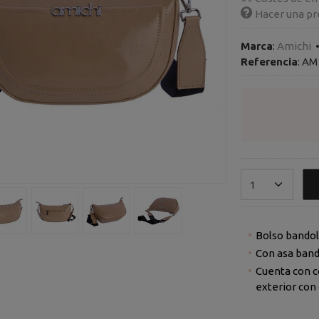
Hacer una pr
Marca
:
Amichi
Referencia
:
AM 
Bolso bandol
Con asa bando
Cuenta con c
exterior con