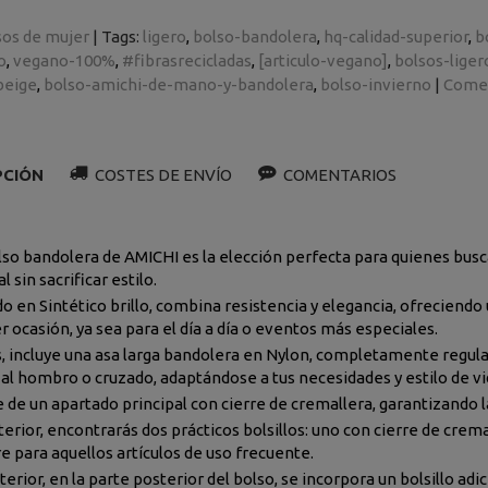
sos de mujer
|
Tags:
ligero
bolso-bandolera
hq-calidad-superior
b
o
vegano-100%
#fibrasrecicladas
[articulo-vegano]
bolsos-liger
beige
bolso-amichi-de-mano-y-bandolera
bolso-invierno
|
Comen
PCIÓN
COSTES DE ENVÍO
COMENTARIOS
lso bandolera de AMICHI es la elección perfecta para quienes bu
l sin sacrificar estilo.
o en Sintético brillo, combina resistencia y elegancia, ofreciendo
r ocasión, ya sea para el día a día o eventos más especiales.
 incluye una asa larga bandolera en Nylon, completamente regulabl
o al hombro o cruzado, adaptándose a tus necesidades y estilo de vi
 de un apartado principal con cierre de cremallera, garantizando l
terior, encontrarás dos prácticos bolsillos: uno con cierre de crema
re para aquellos artículos de uso frecuente.
terior, en la parte posterior del bolso, se incorpora un bolsillo ad