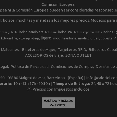
Comisión Europea.
opea ni la Comisión Europea pueden ser consideradas responsable
m: bolsos, mochilas y maletas a los mejores precios. Modelos para m
bolso-bandolera
bolso-sra.
bolsos-li
era-regulable
bolso-sra
bolsos-impermeables
ligero
kcb-on-line
mochila-urbana
modelo-urban
poliester-
kcb-vegan-bags
Maletines
Billeteras de Mujer
Tarjeteros RFID
Billeteros Caba
ACCESORIOS de viaje
ZONA OUTLET
Legal
Política de Privacidad
Condiciones de Compra
Desistir de
, 50 - 08380 Malgrat de Mar, Barcelona - (España) | Info@caloriol.co
orario:
10h -13h 17h -20.30h |
Tiempo de Entrega:
24, 48 o 72 hor
(*) Precios con Impuestos incluidos