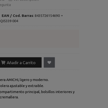
egunta
•
EAN / Cod. Barras
:
8435726154690
•
QI5339 004
Añadir a Carrito
era AMICHI, ligero y moderno.
lera ajustable y extraible.
ompartimento principal, bolsillos interiores y
 cremallera.