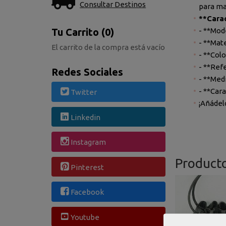
Consultar Destinos
para ma
**Carac
- **Mod
Tu Carrito (0)
- **Mate
El carrito de la compra está vacío
- **Colo
- **Ref
Redes Sociales
- **Med
- **Car
Twitter
¡Añádelo
Linkedin
Instagram
Product
Pinterest
Facebook
Youtube