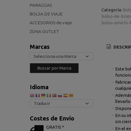
PARAGÜAS
Categoría:
Bol
BOLSA DE VIAJE
bolso-de-braz
ACCESORIOS de viaje
bolso-amichi-
ZONA OUTLET
Marcas
DESCRI
Este bo
funciona
Fabricad
Idioma
cualquie
Además,
llevarl
Dispone
En su in
Costes de Envío
sin cier
GRATIS *
En el ex