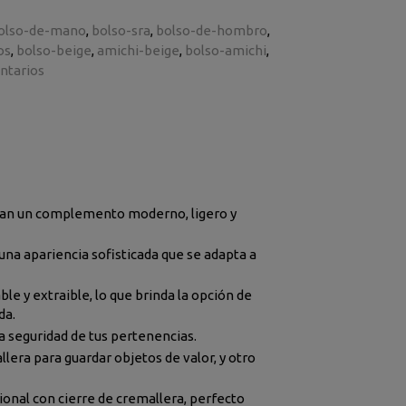
olso-de-mano
bolso-sra
bolso-de-hombro
os
bolso-beige
amichi-beige
bolso-amichi
tarios
scan un complemento moderno, ligero y
 una apariencia sofisticada que se adapta a
e y extraible, lo que brinda la opción de
da.
a seguridad de tus pertenencias.
llera para guardar objetos de valor, y otro
icional con cierre de cremallera, perfecto