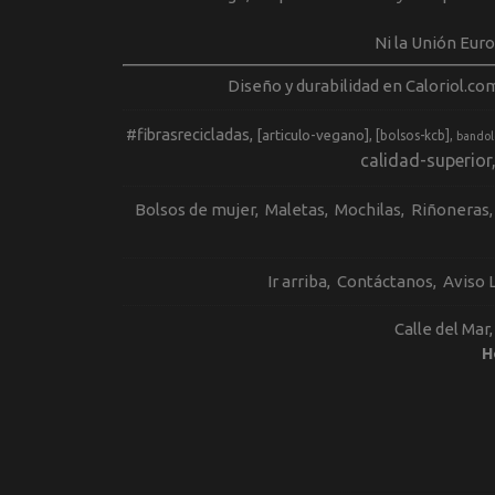
Ni la Unión Eur
Diseño y durabilidad en Caloriol.co
#fibrasrecicladas
[articulo-vegano]
[bolsos-kcb]
bandol
calidad-superior
Bolsos de mujer
Maletas
Mochilas
Riñoneras
Ir arriba
Contáctanos
Aviso 
Calle del Mar
H