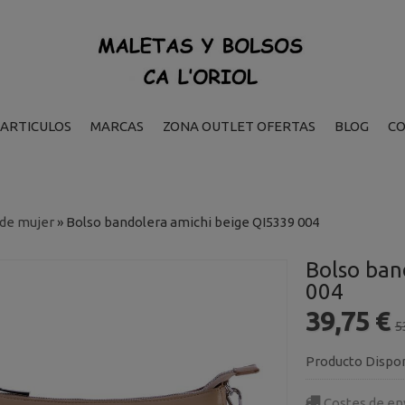
ARTICULOS
MARCAS
ZONA OUTLET OFERTAS
BLOG
C
 de mujer
»
Bolso bandolera amichi beige QI5339 004
Bolso ban
004
39,75 €
5
Producto Dispo
Costes de en