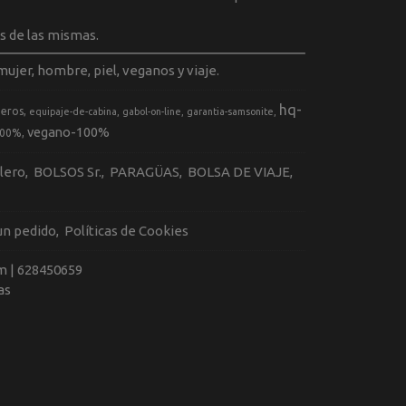
s de las mismas.
ujer, hombre, piel, veganos y viaje.
hq-
geros
equipaje-de-cabina
gabol-on-line
garantia-samsonite
vegano-100%
100%
llero
BOLSOS Sr.
PARAGÜAS
BOLSA DE VIAJE
 un pedido
Políticas de Cookies
m |
628450659
as