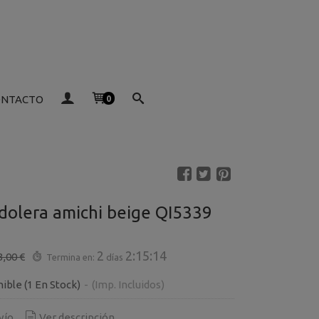
ONTACTO
0
dolera amichi beige QI5339
2
2:15:14
3,00 €
Termina en:
días
nible
(1 En Stock)
-
(Imp. Incluidos)
vío
Ver descripción