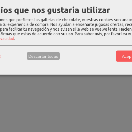
ios que nos gustaría utilizar
os que prefieres las galletas de chocolate, nuestras cookies son una 
 a tu experiencia de compra. Nos ayudan a enseñarte jugosas ofertas, re
para facilitar tu navegación y nos avisan si la web se vuelve lenta. Hacien
nfirmas que estás de acuerdo con su uso.
Para saber más, por favor lea n
piel de brazo
Bolsa mochila con ruedas
Bolso bandol
rivacidad
.
negro...
samsonite...
azul 3
 €
216,00 €
32,90
109,00 €
240,00 €
s
Descartar todas
Acept