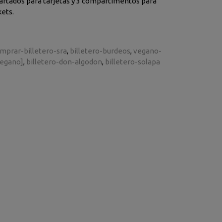
partados para tarjetas y 3 compartimentos para
kets.
mprar-billetero-sra
billetero-burdeos
vegano-
vegano]
billetero-don-algodon
billetero-solapa