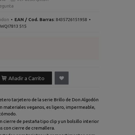
egunta
odon
•
EAN / Cod. Barras
:
8435726151958
•
WQI7813 515
Añadir a Carrito
etero tarjetero de la serie Brillo de Don Algodón
n materiales veganos, es ligero, impermeable,
 cómodo.
 cierre de pestaña tipo clip y un bolsillo interior
 con cierre de cremallera.