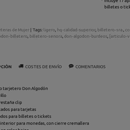
Incluye 17 a
billetes o tic
eteras de Mujer
|
Tags:
ligero
hq-calidad-superior
billetero-sra.
co
odon-billetero
billetero-senora
don-algodon-burdeos
[articulo-
PCIÓN
COSTES DE ENVÍO
COMENTARIOS
ro tarjetero Don Algodón
illo
Pestaña clip
tados para tarjetas
dos para billetes o tickets
o interior para monedas, con cierre cremallera