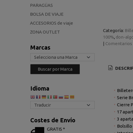
PARAGÜAS
BOLSA DE VIAJE
ACCESORIOS de viaje
Categoría:
Bill
ZONA OUTLET
100%
don-alg
|
Comentarios
Marcas
DESCRI
Idioma
Billete
Serie Br
Cierre 
17 apar
3 aparta
Costes de Envío
Bolsill
GRATIS *