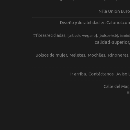
Ni la Unión Eur
Diseño y durabilidad en Caloriol.co
#fibrasrecicladas
[articulo-vegano]
[bolsos-kcb]
bandol
calidad-superior
Bolsos de mujer
Maletas
Mochilas
Riñoneras
Ir arriba
Contáctanos
Aviso 
Calle del Mar
H