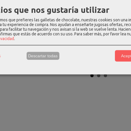
ios que nos gustaría utilizar
ediano biba de
Bolsa & mochila de viaje
Estuche ea
os que prefieres las galletas de chocolate, nuestras cookies son una 
o y...
24h. gabol...
gaming g
 a tu experiencia de compra. Nos ayudan a enseñarte jugosas ofertas, re
para facilitar tu navegación y nos avisan si la web se vuelve lenta. Hacien
 €
29,00 €
22,
119,00 €
nfirmas que estás de acuerdo con su uso.
Para saber más, por favor lea n
rivacidad
.
s
Descartar todas
Acept