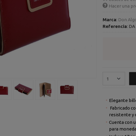
Hacer una pr
Marca
:
Don Alg
Referencia
:
DA 
Elegante bill
Fabricado co
resistente y
Cuenta con un
para monedas