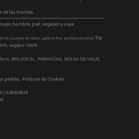
s de las mismas.
ujer, hombre, piel, veganos y viaje.
hq-
geros
equipaje-de-cabina
gabol-on-line
garantia-samsonite
vegano-100%
100%
llero
BOLSOS Sr.
PARAGÜAS
BOLSA DE VIAJE
 un pedido
Políticas de Cookies
m |
628450659
as