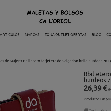
ARTICULOS
MARCAS
ZONA OUTLET OFERTAS
BLOG
C
ras de Mujer
»
Bbilletero tarjetero don algodon brillo burdeos 7813
Bbilletero
burdeos 
26,39 €
3
Producto Dispo
Costes de en