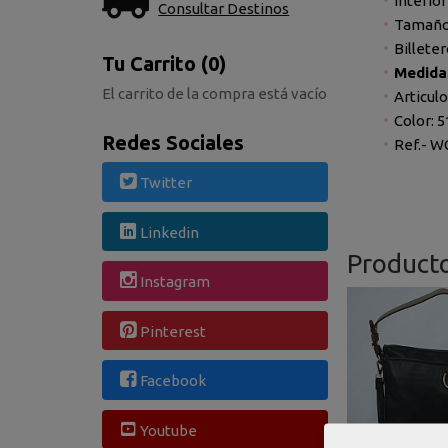
Interior
Consultar Destinos
Tamaño:
Billete
Tu Carrito (0)
Medidas
El carrito de la compra está vacío
Articul
Color: 
Redes Sociales
Ref.- W
Twitter
Linkedin
Product
Instagram
Pinterest
Facebook
Youtube