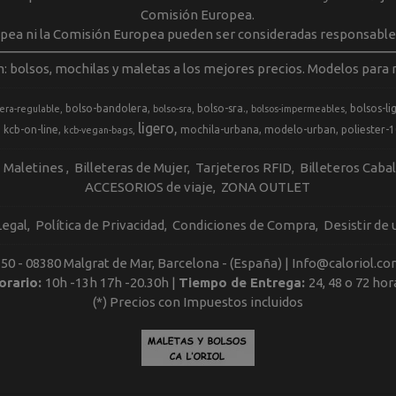
Comisión Europea.
opea ni la Comisión Europea pueden ser consideradas responsable
m: bolsos, mochilas y maletas a los mejores precios. Modelos para m
bolso-bandolera
bolso-sra.
bolsos-li
era-regulable
bolso-sra
bolsos-impermeables
ligero
kcb-on-line
mochila-urbana
modelo-urban
poliester-
kcb-vegan-bags
Maletines
Billeteras de Mujer
Tarjeteros RFID
Billeteros Caba
ACCESORIOS de viaje
ZONA OUTLET
Legal
Política de Privacidad
Condiciones de Compra
Desistir de
, 50 - 08380 Malgrat de Mar, Barcelona - (España) | Info@caloriol.co
orario:
10h -13h 17h -20.30h |
Tiempo de Entrega:
24, 48 o 72 hor
(*) Precios con Impuestos incluidos