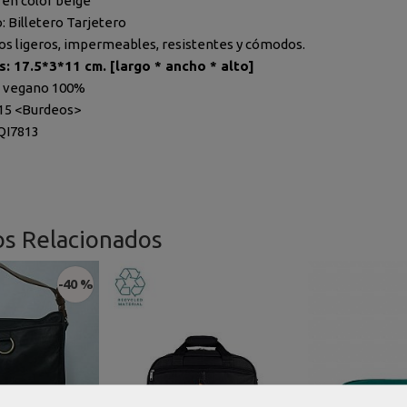
 en color beige
 Billetero Tarjetero
ros ligeros, impermeables, resistentes y cómodos.
: 17.5*3*11 cm. [largo * ancho * alto]
o vegano 100%
515 <Burdeos>
QI7813
os Relacionados
-40 %