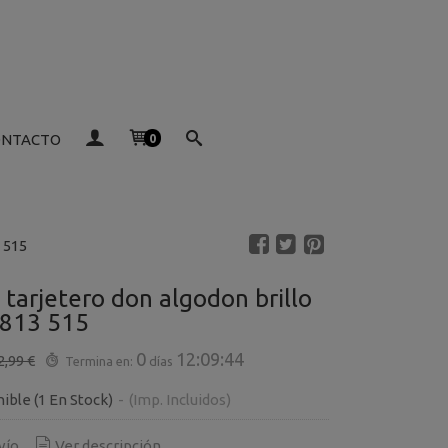
ONTACTO
0
 515
 tarjetero don algodon brillo
7813 515
0
12:09:43
2,99 €
Termina en:
días
nible
(1 En Stock)
-
(Imp. Incluidos)
vío
Ver descripción