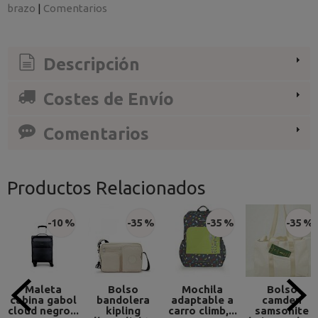
brazo
|
Comentarios
Descripción
Costes de Envío
Comentarios
Productos Relacionados
-10 %
-35 %
-35 %
-35 %
Maleta
Bolso
Mochila
Bolso
cabina gabol
bandolera
adaptable a
camden
cloud negro...
kipling
carro climb,...
samsonite