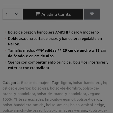
Añadir a Carrito
Bolso de brazo y bandolera AMICHI, ligero y moderno.
Doble asa, una corta de brazo y bandolera regulable en
Nailon.
Tamaño medio, -
**Medidas:** 29 cm de ancho x 12 cm
de fondo x 22 cm de alto
Cuenta con compartimento principal, bolsillos interiores y
exterior con cremallera.
Categoría:
Bolsos de mujer
|
Tags:
ligero
bolso-bandolera
hq-
calidad-superior
bolso-sra
bolso-de-hombro
bolso-de-
brazo-y-bandolera
bolso-de-mano-y-bandolera
vegano-
100%
#fibrasrecicladas
[articulo-vegano]
bolsos-ligeros
bolso-bandolera-amichi
bolso-amichi
bolso-amichi-beige
bolso-amichi-de-brazo
bolso-primavera-verano
-bolso-de-