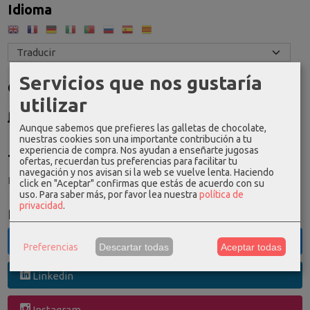
Idioma
Servicios que nos gustaría
Costes de Envío
utilizar
GRATIS *
Consultar Destinos
Aunque sabemos que prefieres las galletas de chocolate,
nuestras cookies son una importante contribución a tu
experiencia de compra. Nos ayudan a enseñarte jugosas
Tu Carrito (0)
ofertas, recuerdan tus preferencias para facilitar tu
navegación y nos avisan si la web se vuelve lenta. Haciendo
El carrito de la compra está vacío
click en "Aceptar" confirmas que estás de acuerdo con su
uso.
Para saber más, por favor lea nuestra
política de
privacidad
.
Redes Sociales
Twitter
Preferencias
Descartar todas
Aceptar todas
Linkedin
Instagram