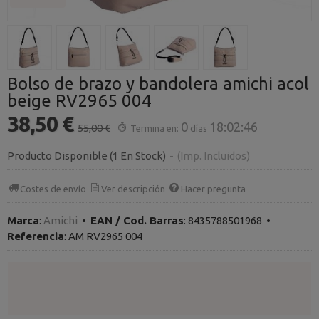
Bolso de brazo y bandolera amichi acol
beige RV2965 004
38,50 €
0
18:02:46
55,00 €
Termina en:
días
Producto Disponible
(1 En Stock)
-
(Imp. Incluidos)
Costes de envío
Ver descripción
Hacer pregunta
Marca
:
Amichi
•
EAN / Cod. Barras
:
8435788501968
•
Referencia
:
AM RV2965 004