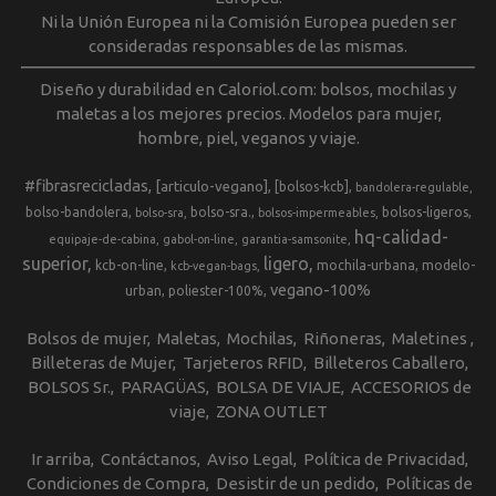
Ni la Unión Europea ni la Comisión Europea pueden ser
consideradas responsables de las mismas.
Diseño y durabilidad en Caloriol.com: bolsos, mochilas y
maletas a los mejores precios. Modelos para mujer,
hombre, piel, veganos y viaje.
#fibrasrecicladas
[articulo-vegano]
[bolsos-kcb]
bandolera-regulable
bolso-bandolera
bolso-sra.
bolsos-ligeros
bolso-sra
bolsos-impermeables
hq-calidad-
equipaje-de-cabina
gabol-on-line
garantia-samsonite
superior
ligero
kcb-on-line
mochila-urbana
modelo-
kcb-vegan-bags
vegano-100%
urban
poliester-100%
Bolsos de mujer
Maletas
Mochilas
Riñoneras
Maletines
Billeteras de Mujer
Tarjeteros RFID
Billeteros Caballero
BOLSOS Sr.
PARAGÜAS
BOLSA DE VIAJE
ACCESORIOS de
viaje
ZONA OUTLET
Ir arriba
Contáctanos
Aviso Legal
Política de Privacidad
Condiciones de Compra
Desistir de un pedido
Políticas de