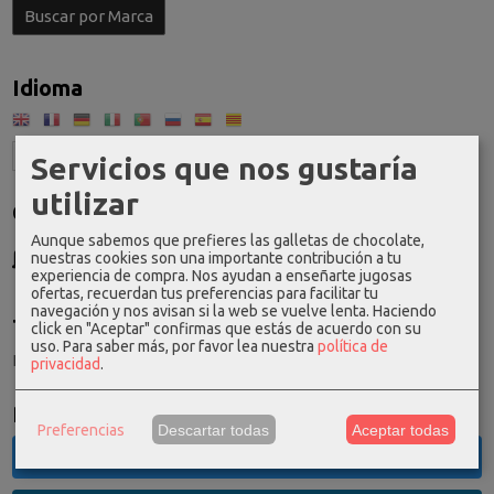
Idioma
Servicios que nos gustaría
utilizar
Costes de Envío
Aunque sabemos que prefieres las galletas de chocolate,
GRATIS *
nuestras cookies son una importante contribución a tu
Consultar Destinos
experiencia de compra. Nos ayudan a enseñarte jugosas
ofertas, recuerdan tus preferencias para facilitar tu
navegación y nos avisan si la web se vuelve lenta. Haciendo
Tu Carrito (0)
click en "Aceptar" confirmas que estás de acuerdo con su
uso.
Para saber más, por favor lea nuestra
política de
El carrito de la compra está vacío
privacidad
.
Redes Sociales
Preferencias
Descartar todas
Aceptar todas
Twitter