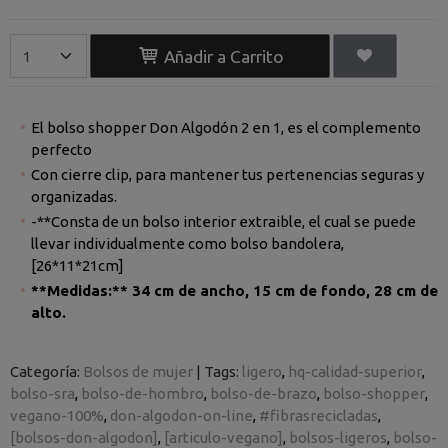
Añadir a Carrito
El bolso shopper Don Algodón 2 en 1, es el complemento
perfecto
Con cierre clip, para mantener tus pertenencias seguras y
organizadas.
-**Consta de un bolso interior extraible, el cual se puede
llevar individualmente como bolso bandolera,
[26*11*21cm]
**Medidas:** 34 cm de ancho, 15 cm de fondo, 28 cm de
alto.
Categoría:
Bolsos de mujer
|
Tags:
ligero
hq-calidad-superior
bolso-sra
bolso-de-hombro
bolso-de-brazo
bolso-shopper
vegano-100%
don-algodon-on-line
#fibrasrecicladas
[bolsos-don-algodon]
[articulo-vegano]
bolsos-ligeros
bolso-