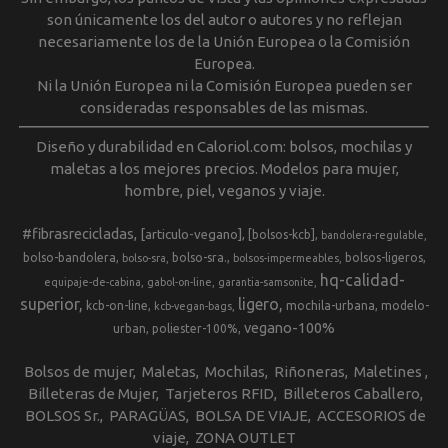
son únicamente los del autor o autores y no reflejan
necesariamente los de la Unión Europea o la Comisión
Europea.
Ni la Unión Europea ni la Comisión Europea pueden ser
consideradas responsables de las mismas.
Diseño y durabilidad en Caloriol.com: bolsos, mochilas y
maletas a los mejores precios. Modelos para mujer,
hombre, piel, veganos y viaje.
#fibrasrecicladas
[articulo-vegano]
[bolsos-kcb]
bandolera-regulable
bolso-bandolera
bolso-sra.
bolsos-ligeros
bolso-sra
bolsos-impermeables
hq-calidad-
equipaje-de-cabina
gabol-on-line
garantia-samsonite
superior
ligero
kcb-on-line
mochila-urbana
modelo-
kcb-vegan-bags
vegano-100%
urban
poliester-100%
Bolsos de mujer
Maletas
Mochilas
Riñoneras
Maletines
Billeteras de Mujer
Tarjeteros RFID
Billeteros Caballero
BOLSOS Sr.
PARAGÜAS
BOLSA DE VIAJE
ACCESORIOS de
viaje
ZONA OUTLET