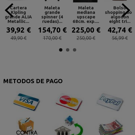
Cartera
Maleta
Maleta
Bolso
Kipling
grande
mediana
shopping don
grande ALIA
spinner (4
upscape
algodon
Metallic...
ruedas)...
68cm. exp....
eight tri...
39,92 €
154,70 €
225,00 €
42,74 €
49,90 €
170,00 €
250,00 €
56,99 €
METODOS DE PAGO