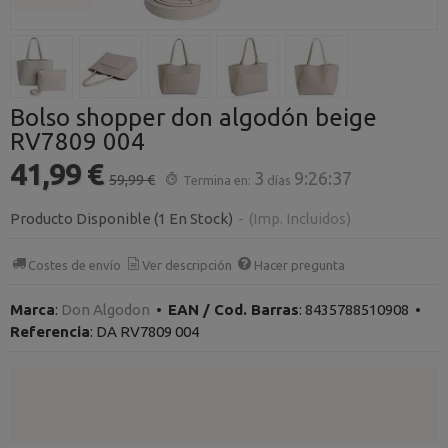
Bolso shopper don algodón beige
RV7809 004
41,99 €
3
9:26:36
59,99 €
Termina en:
días
Producto Disponible
(1 En Stock)
-
(Imp. Incluidos)
Costes de envío
Ver descripción
Hacer pregunta
Marca
:
Don Algodon
•
EAN / Cod. Barras
:
8435788510908
•
Referencia
:
DA RV7809 004