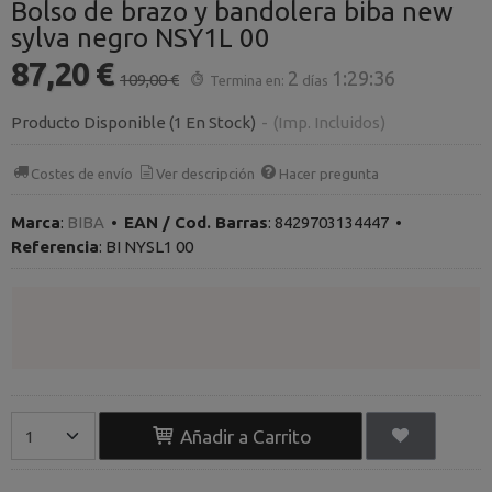
Bolso de brazo y bandolera biba new
sylva negro NSY1L 00
87,20 €
2
1:29:35
109,00 €
Termina en:
días
Producto Disponible
(1 En Stock)
-
(Imp. Incluidos)
Costes de envío
Ver descripción
Hacer pregunta
Marca
:
BIBA
•
EAN / Cod. Barras
:
8429703134447
•
Referencia
:
BI NYSL1 00
Añadir a Carrito