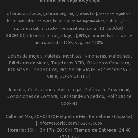
hombre, piel, veganos y viaje.
#fibrasrecicladas
[articulo-vegano]
[bolsos-kcb]
bandolera-regulable
bolso-bandolera
bolso-sra.
bolsos-ligeros
bolso-sra
bolsos-impermeables
hq-calidad-
equipaje-de-cabina
gabol-on-line
garantia-samsonite
superior
ligero
kcb-on-line
mochila-urbana
modelo-
kcb-vegan-bags
vegano-100%
urban
poliester-100%
Bolsos de mujer
Maletas
Mochilas
Riñoneras
Maletines
Billeteras de Mujer
Tarjeteros RFID
Billeteros Caballero
BOLSOS Sr.
PARAGÜAS
BOLSA DE VIAJE
ACCESORIOS de
viaje
ZONA OUTLET
Ir arriba
Contáctanos
Aviso Legal
Política de Privacidad
Condiciones de Compra
Desistir de un pedido
Políticas de
Cookies
Calle del Mar, 50 - 08380 Malgrat de Mar, Barcelona - (España)
| Info@caloriol.com |
628450659
Horario:
10h -13h 17h -20.30h |
Tiempo de Entrega:
24, 48
o 72 horas