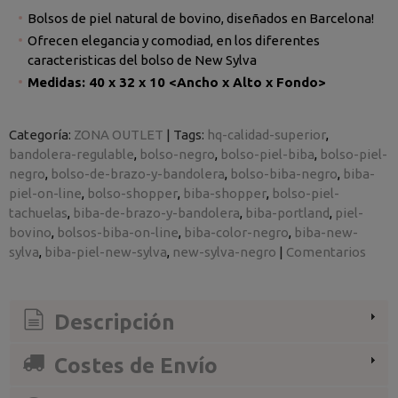
Bolsos de piel natural de bovino, diseñados en Barcelona!
Ofrecen elegancia y comodiad, en los diferentes
caracteristicas del bolso de New Sylva
Medidas: 40 x 32 x 10 <Ancho x Alto x Fondo>
Categoría:
ZONA OUTLET
|
Tags:
hq-calidad-superior
bandolera-regulable
bolso-negro
bolso-piel-biba
bolso-piel-
negro
bolso-de-brazo-y-bandolera
bolso-biba-negro
biba-
piel-on-line
bolso-shopper
biba-shopper
bolso-piel-
tachuelas
biba-de-brazo-y-bandolera
biba-portland
piel-
bovino
bolsos-biba-on-line
biba-color-negro
biba-new-
sylva
biba-piel-new-sylva
new-sylva-negro
|
Comentarios
Descripción
Costes de Envío