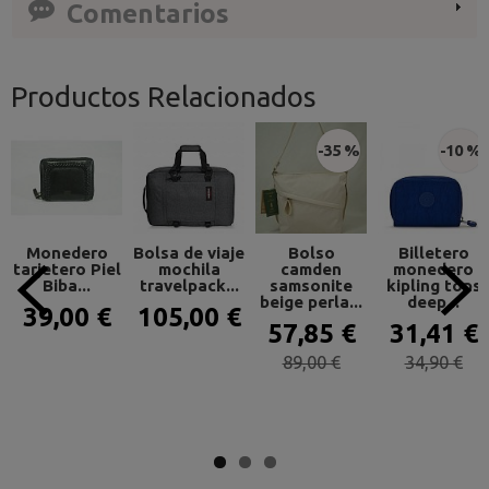
Comentarios
Productos Relacionados
-35 %
-10 %
Monedero
Bolsa de viaje
Bolso
Billetero
tarjetero Piel
mochila
camden
monedero
Biba...
travelpack...
samsonite
kipling tops
beige perla...
deep...
39,00 €
105,00 €
57,85 €
31,41 €
89,00 €
34,90 €