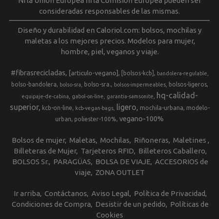
Ni la Unión Europea ni la Comisión Europea pueden ser
consideradas responsables de las mismas.
Diseño y durabilidad en Caloriol.com: bolsos, mochilas y
maletas a los mejores precios. Modelos para mujer,
hombre, piel, veganos y viaje.
#fibrasrecicladas
[articulo-vegano]
[bolsos-kcb]
bandolera-regulable
bolso-bandolera
bolso-sra.
bolsos-ligeros
bolso-sra
bolsos-impermeables
hq-calidad-
equipaje-de-cabina
gabol-on-line
garantia-samsonite
superior
ligero
kcb-on-line
mochila-urbana
modelo-
kcb-vegan-bags
vegano-100%
urban
poliester-100%
Bolsos de mujer
Maletas
Mochilas
Riñoneras
Maletines
Billeteras de Mujer
Tarjeteros RFID
Billeteros Caballero
BOLSOS Sr.
PARAGÜAS
BOLSA DE VIAJE
ACCESORIOS de
viaje
ZONA OUTLET
Ir arriba
Contáctanos
Aviso Legal
Política de Privacidad
Condiciones de Compra
Desistir de un pedido
Políticas de
Cookies