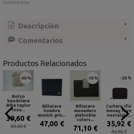
Comentarios
Descripción
Comentarios
Productos Relacionados
-60 %
-10 %
-20 %
Bolso
bandolera
Biba taylor
Billetera
Billetero
Cartera rfid
rosa...
hombre
monedero
money love
munich gris...
pielnoble
nostalgic...
39,60 €
colors...
47,00 €
35,92 €
99,00 €
71,10 €
44,90 €