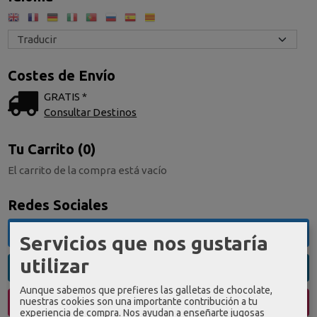
Costes de Envío
GRATIS *
Consultar Destinos
Tu Carrito (0)
El carrito de la compra está vacío
Redes Sociales
Twitter
Servicios que nos gustaría
utilizar
Linkedin
Aunque sabemos que prefieres las galletas de chocolate,
nuestras cookies son una importante contribución a tu
Instagram
experiencia de compra. Nos ayudan a enseñarte jugosas