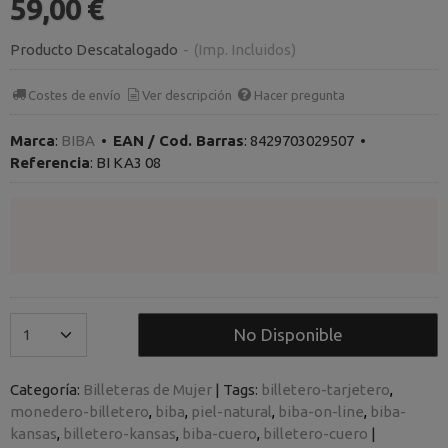
59,00 €
Producto Descatalogado
-
(Imp. Incluidos)
Costes de envío
Ver descripción
Hacer pregunta
Marca
:
BIBA
•
EAN / Cod. Barras
:
8429703029507
•
Referencia
:
BI KA3 08
No Disponible
Categoría:
Billeteras de Mujer
|
Tags:
billetero-tarjetero
monedero-billetero
biba
piel-natural
biba-on-line
biba-
kansas
billetero-kansas
biba-cuero
billetero-cuero
|