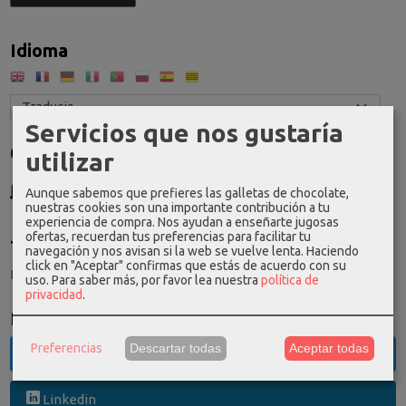
Idioma
Servicios que nos gustaría
Costes de Envío
utilizar
GRATIS *
Aunque sabemos que prefieres las galletas de chocolate,
Consultar Destinos
nuestras cookies son una importante contribución a tu
experiencia de compra. Nos ayudan a enseñarte jugosas
ofertas, recuerdan tus preferencias para facilitar tu
Tu Carrito (0)
navegación y nos avisan si la web se vuelve lenta. Haciendo
click en "Aceptar" confirmas que estás de acuerdo con su
El carrito de la compra está vacío
uso.
Para saber más, por favor lea nuestra
política de
privacidad
.
Redes Sociales
Preferencias
Descartar todas
Aceptar todas
Twitter
Linkedin