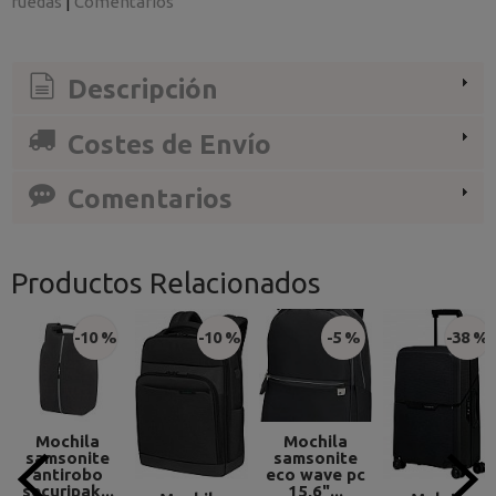
ruedas
|
Comentarios
Descripción
Costes de Envío
Comentarios
Productos Relacionados
-10 %
-10 %
-5 %
-38 %
Mochila
Mochila
samsonite
samsonite
antirobo
eco wave pc
securipak...
15,6"...