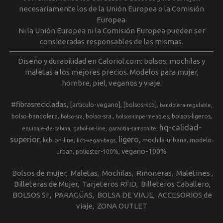
necesariamente los de la Unión Europea o la Comisión
Europea.
Ni la Unión Europea ni la Comisión Europea pueden ser
consideradas responsables de las mismas.
Diseño y durabilidad en Caloriol.com: bolsos, mochilas y
maletas a los mejores precios. Modelos para mujer,
hombre, piel, veganos y viaje.
#fibrasrecicladas
[articulo-vegano]
[bolsos-kcb]
bandolera-regulable
bolso-bandolera
bolso-sra.
bolsos-ligeros
bolso-sra
bolsos-impermeables
hq-calidad-
equipaje-de-cabina
gabol-on-line
garantia-samsonite
superior
ligero
kcb-on-line
mochila-urbana
modelo-
kcb-vegan-bags
vegano-100%
urban
poliester-100%
Bolsos de mujer
Maletas
Mochilas
Riñoneras
Maletines
Billeteras de Mujer
Tarjeteros RFID
Billeteros Caballero
BOLSOS Sr.
PARAGÜAS
BOLSA DE VIAJE
ACCESORIOS de
viaje
ZONA OUTLET