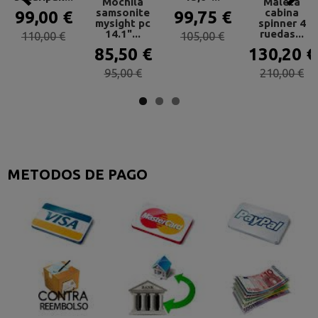
Mochila
Maleta
samsonite
cabina
99,00 €
99,75 €
mysight pc
spinner 4
14.1"...
ruedas...
110,00 €
105,00 €
85,50 €
130,20 €
95,00 €
210,00 €
METODOS DE PAGO