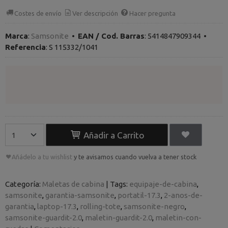
Costes de envío
Ver descripción
Hacer pregunta
Marca
:
Samsonite
•
EAN / Cod. Barras
:
5414847909344
•
Referencia
:
S 115332/1041
Añadir a Carrito
Añádelo a tu wishlist
y te avisamos cuando vuelva a tener stock
Categoría:
Maletas de cabina
|
Tags:
equipaje-de-cabina
samsonite
garantia-samsonite
portatil-17.3
2-anos-de-
garantia
laptop-17.3
rolling-tote
samsonite-negro
samsonite-guardit-2.0
maletin-guardit-2.0
maletin-con-