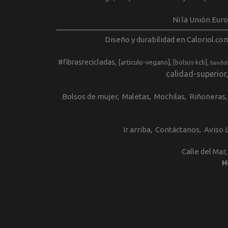
Ni la Unión Eur
Diseño y durabilidad en Caloriol.co
#fibrasrecicladas
[articulo-vegano]
[bolsos-kcb]
bandol
calidad-superior
Bolsos de mujer
Maletas
Mochilas
Riñoneras
Ir arriba
Contáctanos
Aviso 
Calle del Mar
H