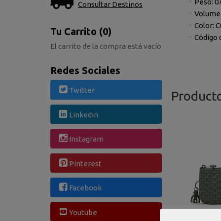
Peso:
0.
Consultar Destinos
Volumen
Color: C
Tu Carrito (0)
Código d
El carrito de la compra está vacío
Redes Sociales
Twitter
Product
Linkedin
Instagram
Pinterest
Facebook
Youtube
Monedero