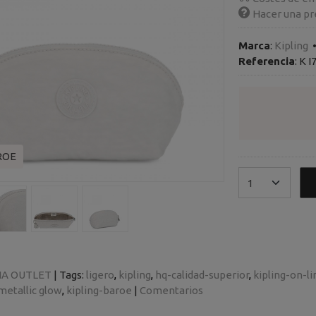
Hacer una pr
Marca
:
Kipling
Referencia
:
K I
ROE
A OUTLET
|
Tags:
ligero
kipling
hq-calidad-superior
kipling-on-li
metallic glow
kipling-baroe
|
Comentarios