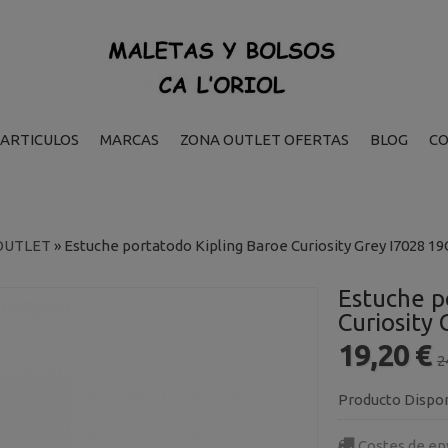
ARTICULOS
MARCAS
ZONA OUTLET OFERTAS
BLOG
C
OUTLET
»
Estuche portatodo Kipling Baroe Curiosity Grey I7028 19
Estuche p
Curiosity
19,20 €
2
Producto Dispo
Costes de en