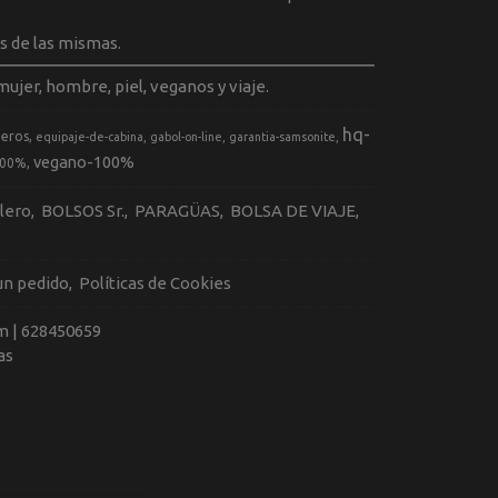
s de las mismas.
ujer, hombre, piel, veganos y viaje.
hq-
geros
equipaje-de-cabina
gabol-on-line
garantia-samsonite
vegano-100%
100%
llero
BOLSOS Sr.
PARAGÜAS
BOLSA DE VIAJE
 un pedido
Políticas de Cookies
m |
628450659
as