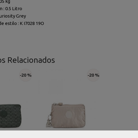
05 kg
 :
0.5 Litro
uriosity Grey
e estilo :
K I7028 19O
os Relacionados
-20 %
-20 %
 portatodo
Monedero portatodo