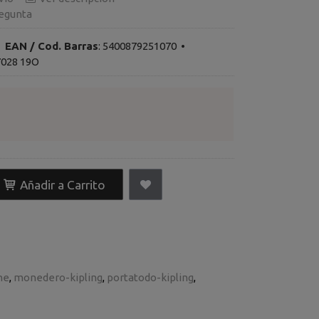
egunta
•
EAN / Cod. Barras
:
5400879251070
•
7028 19O
Añadir a Carrito
ne
monedero-kipling
portatodo-kipling