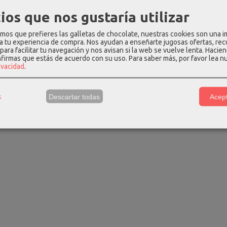
y S sign...
creativity S sign...
ios que nos gustaría utilizar
 €
23,92 €
29,90 €
29,90 €
os que prefieres las galletas de chocolate, nuestras cookies son una 
 a tu experiencia de compra. Nos ayudan a enseñarte jugosas ofertas, re
para facilitar tu navegación y nos avisan si la web se vuelve lenta. Hacien
nfirmas que estás de acuerdo con su uso.
Para saber más, por favor lea n
rivacidad
.
s
Descartar todas
Acept