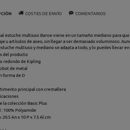
PCIÓN
COSTES DE ENVÍO
COMENTARIOS
inal estuche multiuso Baroe viene en un tamaño mediano para qu
aje u artículos de aseo, sin llegar a ser demasiado voluminoso. A
estuche multiuso y mediano se adapta a todo, y lo puedes llevar en 
s del producto
o redondo de Kipling
obot de metal
en forma de D
imento principal con cremallera
icaciones
e la colección Basic Plus
 :
100% Polyamide
:
20.5 An x 10 P x 7.5 Al cm