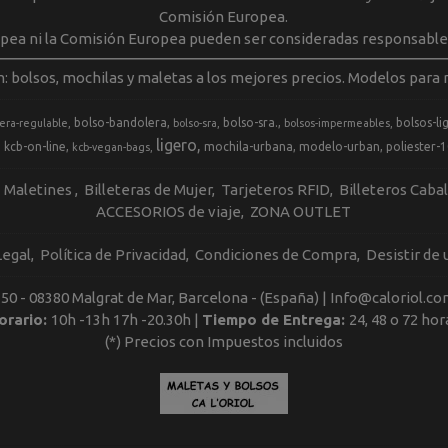
Comisión Europea.
opea ni la Comisión Europea pueden ser consideradas responsable
m: bolsos, mochilas y maletas a los mejores precios. Modelos para m
bolso-bandolera
bolso-sra.
bolsos-li
era-regulable
bolso-sra
bolsos-impermeables
ligero
kcb-on-line
mochila-urbana
modelo-urban
poliester-
kcb-vegan-bags
Maletines
Billeteras de Mujer
Tarjeteros RFID
Billeteros Caba
ACCESORIOS de viaje
ZONA OUTLET
Legal
Política de Privacidad
Condiciones de Compra
Desistir de
, 50 - 08380 Malgrat de Mar, Barcelona - (España) | Info@caloriol.co
orario:
10h -13h 17h -20.30h |
Tiempo de Entrega:
24, 48 o 72 hor
(*) Precios con Impuestos incluidos