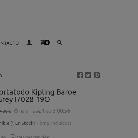
ONTACTO
0
O
ortatodo Kipling Baroe
 Grey I7028 19O
1
3:00:56
4,00 €
Termina en:
día
nible
(1 En Stock)
-
(Imp. Incluidos)
vío
Ver descripción