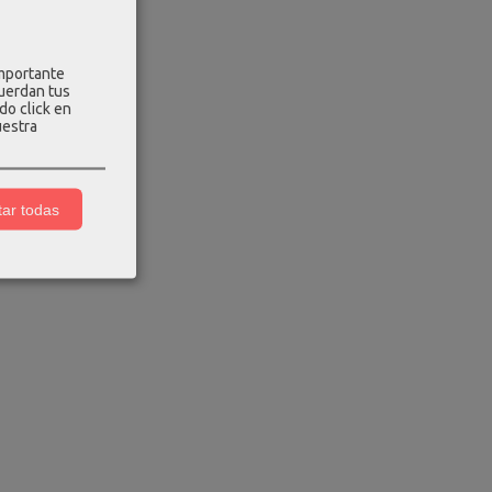
importante
cuerdan tus
do click en
uestra
ar todas