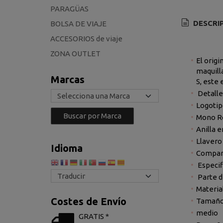
PARAGÜAS
DESCRI
BOLSA DE VIAJE
ACCESORIOS de viaje
ZONA OUTLET
El orig
maquill
Marcas
S, este 
Detalle
Logotip
Mono R
Anilla 
Llavero
Idioma
Compart
Especif
Parte d
Material
Costes de Envío
Tamaño
medio
GRATIS *