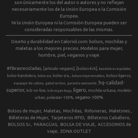
son únicamente los del autor o autores y no reflejan
necesariamente los de la Unión Europea o la Comisión
Europea.
Ni la Unión Europea ni la Comisión Europea pueden ser
consideradas responsables de las mismas.
Diseño y durabilidad en Caloriol.com: bolsos, mochilas y
maletas a los mejores precios. Modelos para mujer,
hombre, piel, veganos y viaje.
#fibrasrecicladas
[articulo-vegano]
[bolsos-kcb]
bandolera-regulable
bolso-bandolera
bolso-sra.
bolsos-ligeros
bolso-sra
bolsos-impermeables
hq-calidad-
equipaje-de-cabina
gabol-on-line
garantia-samsonite
superior
ligero
kcb-on-line
mochila-urbana
modelo-
kcb-vegan-bags
vegano-100%
urban
poliester-100%
Bolsos de mujer
Maletas
Mochilas
Riñoneras
Maletines
Billeteras de Mujer
Tarjeteros RFID
Billeteros Caballero
BOLSOS Sr.
PARAGÜAS
BOLSA DE VIAJE
ACCESORIOS de
viaje
ZONA OUTLET