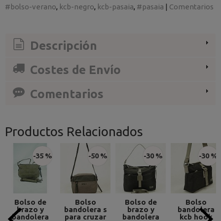
#bolso-verano
kcb-negro
kcb-pasaia
#pasaia
|
Comentarios
Descripción
Costes de Envío
Comentarios
Productos Relacionados
-35 %
-50 %
-30 %
-30 %
Bolso de
Bolso
Bolso de
Bolso
brazo y
bandolera s
brazo y
bandolera
bandolera
para cruzar
bandolera
kcb hook