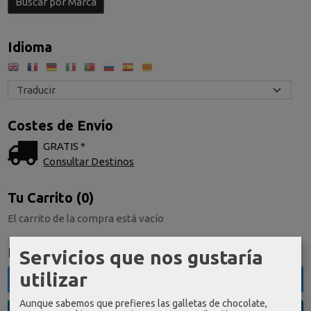
Idioma
Costes de Envío
GRATIS *
Consultar Destinos
Tu Carrito (0)
El carrito de la compra está vacío
Redes Sociales
Servicios que nos gustaría
utilizar
Twitter
Aunque sabemos que prefieres las galletas de chocolate,