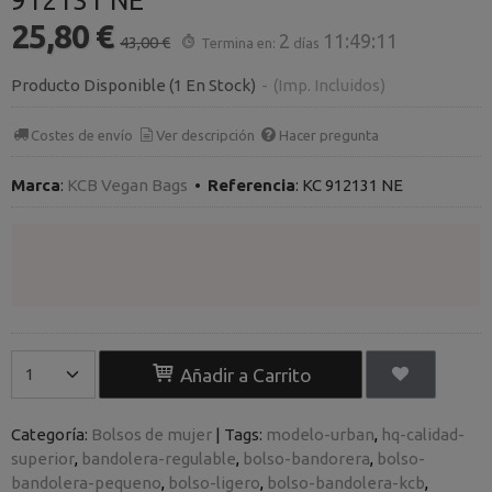
912131 NE
25,80 €
2
11:49:11
43,00 €
Termina en:
días
Producto Disponible
(1 En Stock)
-
(Imp. Incluidos)
Costes de envío
Ver descripción
Hacer pregunta
Marca
:
KCB Vegan Bags
•
Referencia
:
KC 912131 NE
Añadir a Carrito
Categoría:
Bolsos de mujer
|
Tags:
modelo-urban
hq-calidad-
superior
bandolera-regulable
bolso-bandorera
bolso-
bandolera-pequeno
bolso-ligero
bolso-bandolera-kcb