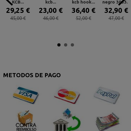
KCB...
kcb...
kcb hook...
negro 3053...
29,25 €
23,00 €
36,40 €
32,90 €
45,00 €
46,00 €
52,00 €
47,00 €
METODOS DE PAGO