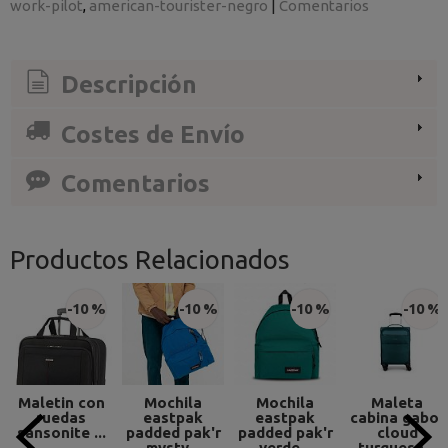
work-pilot
american-tourister-negro
|
Comentarios
Descripción
Costes de Envío
Comentarios
Productos Relacionados
-10 %
-10 %
-10 %
-10 %
Maletin con
Mochila
Mochila
Maleta
ruedas
eastpak
eastpak
cabina gabol
sansonite ...
padded pak'r
padded pak'r
cloud
mysty...
verde...
turquesa...