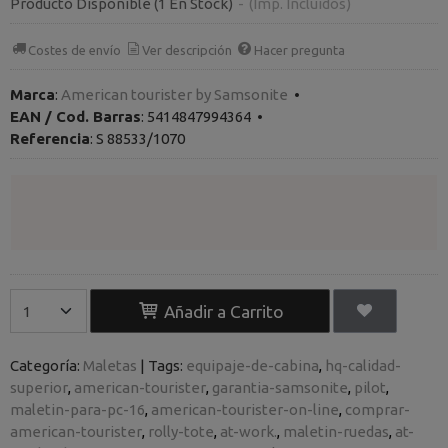
Producto Disponible
(1 En Stock)
-
(Imp. Incluidos)
Costes de envío
Ver descripción
Hacer pregunta
Marca
:
American tourister by Samsonite
•
EAN / Cod. Barras
:
5414847994364
•
Referencia
:
S 88533/1070
Añadir a Carrito
Categoría:
Maletas
|
Tags:
equipaje-de-cabina
hq-calidad-
superior
american-tourister
garantia-samsonite
pilot
maletin-para-pc-16
american-tourister-on-line
comprar-
american-tourister
rolly-tote
at-work.
maletin-ruedas
at-