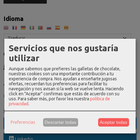
Idioma
Servicios que nos gustaría
Costes de Envío
utilizar
GRATIS *
Aunque sabemos que prefieres las galletas de chocolate,
Consultar Destinos
nuestras cookies son una importante contribución a tu
experiencia de compra. Nos ayudan a enseñarte jugosas
ofertas, recuerdan tus preferencias para facilitar tu
Tu Carrito (0)
navegación y nos avisan si la web se vuelve lenta. Haciendo
click en "Aceptar" confirmas que estás de acuerdo con su
El carrito de la compra está vacío
uso.
Para saber más, por favor lea nuestra
política de
privacidad
.
Redes Sociales
Preferencias
Descartar todas
Aceptar todas
Twitter
Linkedin