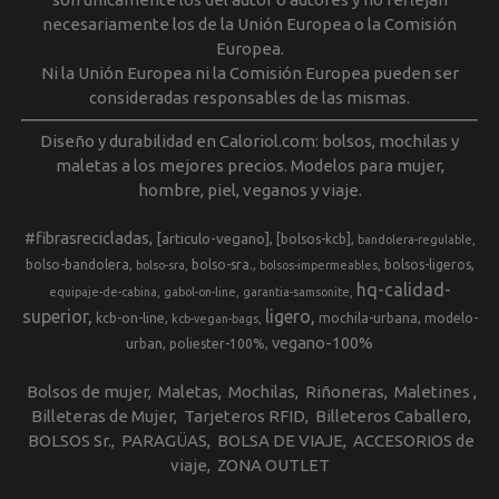
necesariamente los de la Unión Europea o la Comisión
Europea.
Ni la Unión Europea ni la Comisión Europea pueden ser
consideradas responsables de las mismas.
Diseño y durabilidad en Caloriol.com: bolsos, mochilas y
maletas a los mejores precios. Modelos para mujer,
hombre, piel, veganos y viaje.
#fibrasrecicladas
[articulo-vegano]
[bolsos-kcb]
bandolera-regulable
bolso-bandolera
bolso-sra.
bolsos-ligeros
bolso-sra
bolsos-impermeables
hq-calidad-
equipaje-de-cabina
gabol-on-line
garantia-samsonite
superior
ligero
kcb-on-line
mochila-urbana
modelo-
kcb-vegan-bags
vegano-100%
urban
poliester-100%
Bolsos de mujer
Maletas
Mochilas
Riñoneras
Maletines
Billeteras de Mujer
Tarjeteros RFID
Billeteros Caballero
BOLSOS Sr.
PARAGÜAS
BOLSA DE VIAJE
ACCESORIOS de
viaje
ZONA OUTLET