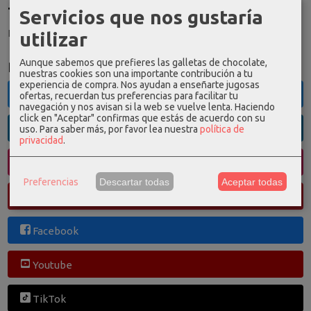
Tu Carrito (0)
Servicios que nos gustaría
El carrito de la compra está vacío
utilizar
Aunque sabemos que prefieres las galletas de chocolate,
Redes Sociales
nuestras cookies son una importante contribución a tu
experiencia de compra. Nos ayudan a enseñarte jugosas
Twitter
ofertas, recuerdan tus preferencias para facilitar tu
navegación y nos avisan si la web se vuelve lenta. Haciendo
click en "Aceptar" confirmas que estás de acuerdo con su
Linkedin
uso.
Para saber más, por favor lea nuestra
política de
privacidad
.
Instagram
Preferencias
Descartar todas
Aceptar todas
Pinterest
Facebook
Youtube
TikTok