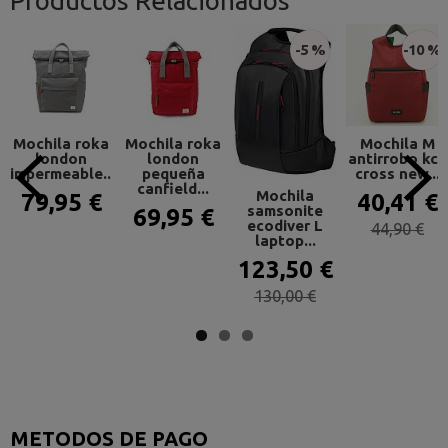
Productos Relacionados
-5 %
-10 %
Mochila roka
Mochila roka
Mochila M
london
london
antirrobo kcb
impermeable...
pequeña
cross new...
canfield...
Mochila
79,95 €
40,41 €
samsonite
69,95 €
ecodiver L
44,90 €
laptop...
123,50 €
130,00 €
METODOS DE PAGO