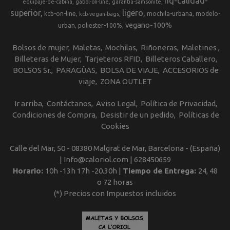
hq-calidad-
equipaje-de-cabina
gabol-on-line
garantia-samsonite
superior
ligero
kcb-on-line
mochila-urbana
modelo-
kcb-vegan-bags
vegano-100%
urban
poliester-100%
Bolsos de mujer
Maletas
Mochilas
Riñoneras
Maletines
Billeteras de Mujer
Tarjeteros RFID
Billeteros Caballero
BOLSOS Sr.
PARAGÜAS
BOLSA DE VIAJE
ACCESORIOS de
viaje
ZONA OUTLET
Ir arriba
Contáctanos
Aviso Legal
Política de Privacidad
Condiciones de Compra
Desistir de un pedido
Políticas de
Cookies
Calle del Mar, 50 - 08380 Malgrat de Mar, Barcelona - (España)
| Info@caloriol.com |
628450659
Horario:
10h -13h 17h -20.30h |
Tiempo de Entrega:
24, 48
o 72 horas
(*) Precios con Impuestos incluidos