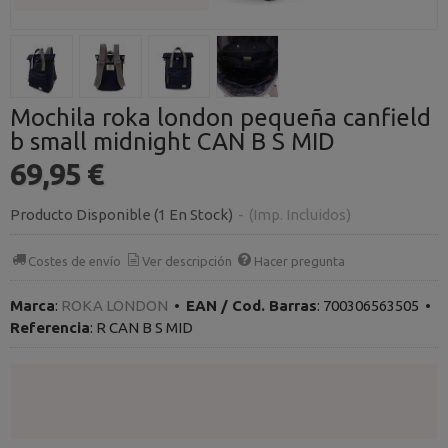
Mochila roka london pequeña canfield
b small midnight CAN B S MID
69,95 €
Producto Disponible
(1 En Stock)
-
(Imp. Incluidos)
Costes de envío
Ver descripción
Hacer pregunta
Marca
:
ROKA LONDON
•
EAN / Cod. Barras
:
700306563505
•
Referencia
:
R CAN B S MID